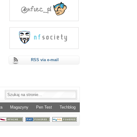
RSS via e-mail
ra
Magazyny
Pen Test
Techblog