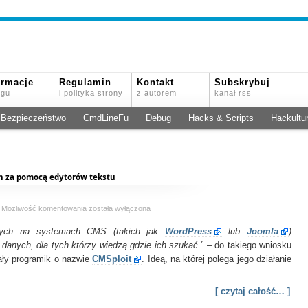
ormacje
Regulamin
Kontakt
Subskrybuj
ogu
i polityka strony
z autorem
kanał rss
Bezpieczeństwo
CmdLineFu
Debug
Hacks & Scripts
Hackultu
h za pomocą edytorów tekstu
CMSploit
Możliwość komentowania
została wyłączona
–
artych na systemach CMS (takich jak
wyjawianie
WordPress
lub
Joomla
)
danych
danych, dla tych którzy wiedzą gdzie ich szukać.
” – do takiego wniosku
do
ły programik o nazwie
CMSploit
. Ideą, na której polega jego działanie
baz
danych
za
[ czytaj całość… ]
pomocą