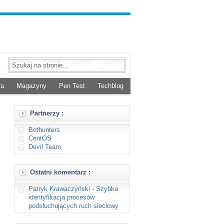
ra
Magazyny
Pen Test
Techblog
Partnerzy :
Bothunters
CentOS
Devil Team
Ostatni komentarz :
Patryk Krawaczyński
-
Szybka
identyfikacja procesów
podsłuchujących ruch sieciowy