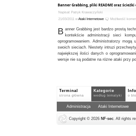
Banner Grabbing, pliki README oraz ścieżki
Napisał: Patryk Krawaczyński
21/03/2011 w
Ataki Internetowe
Możliwość kome
B
anner Grabbing jest bardzo prostą tech
kontekście administracji sieci kom
oprogramowaniem. Administratorzy mogą 
swoich sieciach. Niestety intruzi przechw
największej ilości danych o oprogramowan
wersje nie są podatne na różne ataki przy p
Terminal
Kategorie
Inf
strona główna
według tematyki
o bl
Administracja
Ataki Internetowe
Copyright © 2026
NF
·
sec
. All rights 