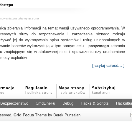
edytorów
 dostępu
tekstu
Banner
ntowania
została wyłączona
Grabbing,
niką zbierania informacji na temat wersji używanego oprogramowania. W
pliki
README
puterowych służy do rozpoznawania i zarządzania różnego rodzaju
oraz
używać jej do wykonywania spisu systemów i usług uruchomionych w
ścieżki
ytywanie banerów wykorzystują w tym samym celu –
pasywnego
zebrania
dostępu
iu znajdującym się w atakowanej sieci i sprawdzeniu czy uruchomione
omocy exploitów.
[ czytaj całość… ]
ormacje
Regulamin
Mapa strony
Subskrybuj
ogu
i polityka strony
i spis artykułów
kanał atom
Bezpieczeństwo
CmdLineFu
Debug
Hacks & Scripts
Hackultu
reserved.
Grid Focus
Theme by Derek Punsalan.