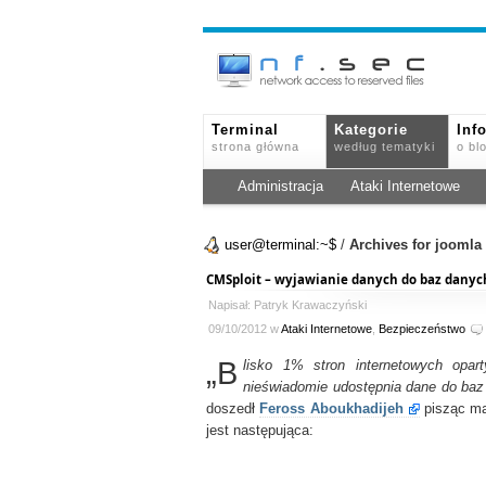
Terminal
Kategorie
Inf
strona główna
według tematyki
o bl
Administracja
Ataki Internetowe
user@terminal:~$
/
Archives for joomla
CMSploit – wyjawianie danych do baz danyc
Napisał: Patryk Krawaczyński
09/10/2012 w
Ataki Internetowe
,
Bezpieczeństwo
„B
lisko 1% stron internetowych op
nieświadomie udostępnia dane do baz 
doszedł
Feross Aboukhadijeh
pisząc ma
jest następująca: