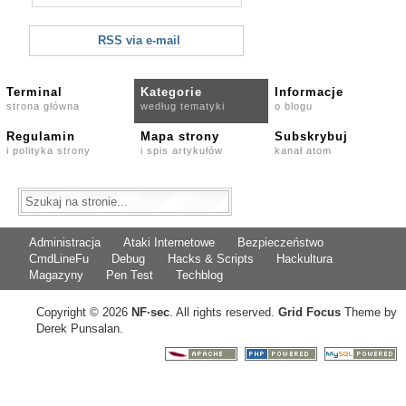
RSS via e-mail
Terminal
Kategorie
Informacje
strona główna
według tematyki
o blogu
Regulamin
Mapa strony
Subskrybuj
i polityka strony
i spis artykułów
kanał atom
Administracja
Ataki Internetowe
Bezpieczeństwo
CmdLineFu
Debug
Hacks & Scripts
Hackultura
Magazyny
Pen Test
Techblog
Copyright © 2026
NF
·
sec
. All rights reserved.
Grid Focus
Theme by
Derek Punsalan.