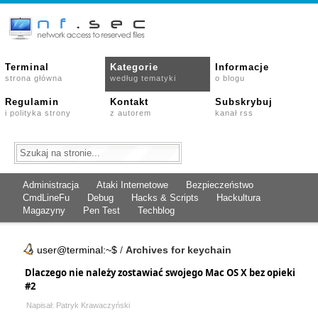
Terminal
Kategorie
Informacje
strona główna
według tematyki
o blogu
Regulamin
Kontakt
Subskrybuj
i polityka strony
z autorem
kanał rss
Administracja
Ataki Internetowe
Bezpieczeństwo
CmdLineFu
Debug
Hacks & Scripts
Hackultura
Magazyny
Pen Test
Techblog
user@terminal:~$
/
Archives for keychain
Dlaczego nie należy zostawiać swojego Mac OS X bez opieki
#2
Napisał: Patryk Krawaczyński