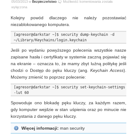
Dlaczego
05/03/2013 w
Bezpieczeństwo
Możliwość komentowania
została
nie
wyłączona
należy
Kolejny powód dlaczego nie należy pozostawiać
zostawiać
swojego
niezablokowanego komputera.
Mac
[agresor@darkstar ~]$ security dump-keychain -d 
OS
X
bez
Jeśli po wydaniu powyższego polecenia wszystkie nasze
opieki
zapisane hasła i certyfikaty w systemie zaczną pojawiać się
#2
na ekranie – oznacza to, że mamy zbyt luźną politykę jeśli
chodzi o Dostęp do pęku kluczy (ang.
Keychain Access
).
Możemy zmienić to poprzez polecenie:
[agresor@darkstar ~]$ security set-keychain-settings 
Spowoduje ono blokadę pęku kluczy, za każdym razem,
gdy komputer wejdzie w stan uśpienia oraz po minucie nie
korzystania z danego pęku kluczy.
Więcej informacji:
man security