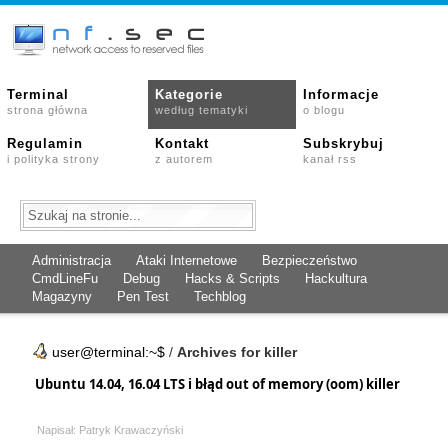
Terminal
Kategorie
Informacje
strona główna
według tematyki
o blogu
Regulamin
Kontakt
Subskrybuj
i polityka strony
z autorem
kanał rss
Administracja
Ataki Internetowe
Bezpieczeństwo
CmdLineFu
Debug
Hacks & Scripts
Hackultura
Magazyny
Pen Test
Techblog
user@terminal:~$
/
Archives for killer
Ubuntu 14.04, 16.04 LTS i błąd out of memory (oom) killer
Napisał: Patryk Krawaczyński