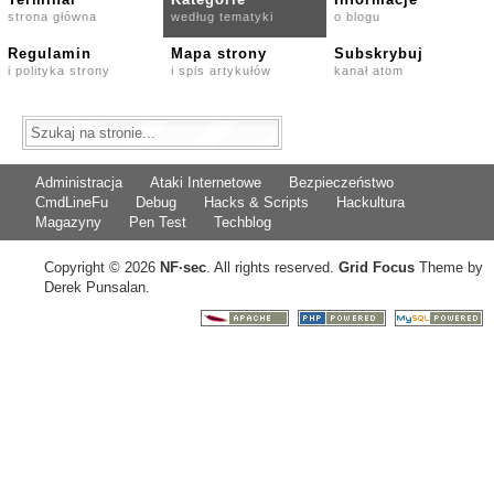
strona główna
według tematyki
o blogu
Regulamin
Mapa strony
Subskrybuj
i polityka strony
i spis artykułów
kanał atom
Administracja
Ataki Internetowe
Bezpieczeństwo
CmdLineFu
Debug
Hacks & Scripts
Hackultura
Magazyny
Pen Test
Techblog
Copyright © 2026
NF
·
sec
. All rights reserved.
Grid Focus
Theme by
Derek Punsalan.