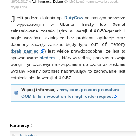
Ubuntu
29/01/2017 w
Administracja
,
Debug
Możliwość komentowania
została
14.04,
wyłączona
16.04
J
eśli podczas łatania np.
DirtyCow
na naszym serwerze
LTS
i
wyposażonym w Ubuntu
Trusty
lub
Xenial
błąd
zainstalowane zostało jądro w wersji
4.4.0-59
-generic i
out
nagle wcześniej działające bez problemu aplikacje oraz
of
daemony zaczęły zaliczać błędy typu:
out of memory
memory
(
brak pamięci
) jest wielce prawdopodobne, że jest to
(oom)
killer
spowodowane
błędem
, który wkradł się podczas rozwoju
wersji. Tymczasowym rozwiązaniem do czasu aż zostanie
wydany kolejny patchset naprawiający to zachowanie jest
cofnięcie się do wersji:
4.4.0-57
.
Więcej informacji:
mm, oom: prevent premature
OOM killer invocation for high order request
Partnerzy :
Bothunters