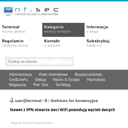
Terminal
Kategorie
Informacje
strona główna
według tematyki
o blogu
Regulamin
Kontakt
Subskrybuj
i polityka strony
z autorem
kanał rss
Administracja
Ataki Internetowe
Bezpieczeństwo
CmdLineFu
Debug
Hacks & Scripts
Hackultura
Magazyny
Pen Test
Techblog
user@terminal:~$
/
Archives for komercyjne
Nawet z VPN otwarte sieci WiFi powodują wyciek danych
Napisał: Patryk Krawaczyński