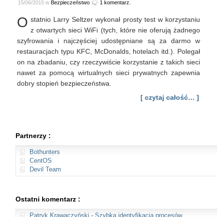
15/06/2015 w
Bezpieczeństwo
1 komentarz.
O
statnio Larry Seltzer wykonał prosty test w korzystaniu
z otwartych sieci WiFi (tych, które nie oferują żadnego
szyfrowania i najczęściej udostępniane są za darmo w
restauracjach typu KFC, McDonalds, hotelach itd.). Polegał
on na zbadaniu, czy rzeczywiście korzystanie z takich sieci
nawet za pomocą wirtualnych sieci prywatnych zapewnia
dobry stopień bezpieczeństwa.
[ czytaj całość… ]
Partnerzy :
Bothunters
CentOS
Devil Team
Ostatni komentarz :
Patryk Krawaczyński
-
Szybka identyfikacja procesów