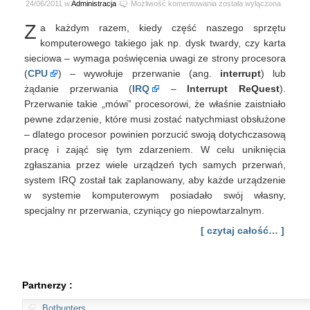
Sterowanie
24/06/2011 w
Administracja
Możliwość komentowania
została wyłączona
przerwaniami
Z
a każdym razem, kiedy część naszego sprzętu
sprzętowymi
w
komputerowego takiego jak np. dysk twardy, czy karta
systemie
sieciowa – wymaga poświęcenia uwagi ze strony procesora
Linux
(
CPU
) – wywołuje przerwanie (ang.
interrupt
) lub
żądanie przerwania (
IRQ
–
Interrupt ReQuest
).
Przerwanie takie „mówi” procesorowi, że właśnie zaistniało
pewne zdarzenie, które musi zostać natychmiast obsłużone
– dlatego procesor powinien porzucić swoją dotychczasową
pracę i zająć się tym zdarzeniem. W celu uniknięcia
zgłaszania przez wiele urządzeń tych samych przerwań,
system IRQ został tak zaplanowany, aby każde urządzenie
w systemie komputerowym posiadało swój własny,
specjalny nr przerwania, czyniący go niepowtarzalnym.
[ czytaj całość… ]
Partnerzy :
Bothunters