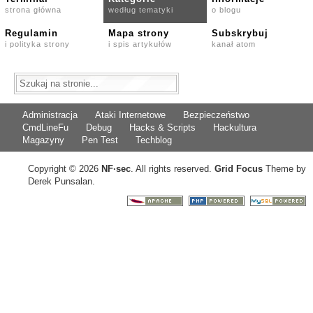
strona główna
według tematyki
o blogu
Regulamin
Mapa strony
Subskrybuj
i polityka strony
i spis artykułów
kanał atom
Administracja
Ataki Internetowe
Bezpieczeństwo
CmdLineFu
Debug
Hacks & Scripts
Hackultura
Magazyny
Pen Test
Techblog
Copyright © 2026
NF
·
sec
. All rights reserved.
Grid Focus
Theme by
Derek Punsalan.