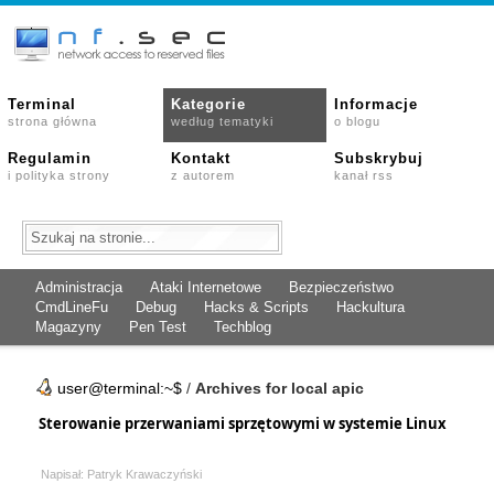
Terminal
Kategorie
Informacje
strona główna
według tematyki
o blogu
Regulamin
Kontakt
Subskrybuj
i polityka strony
z autorem
kanał rss
Administracja
Ataki Internetowe
Bezpieczeństwo
CmdLineFu
Debug
Hacks & Scripts
Hackultura
Magazyny
Pen Test
Techblog
user@terminal:~$
/
Archives for local apic
Sterowanie przerwaniami sprzętowymi w systemie Linux
Napisał: Patryk Krawaczyński