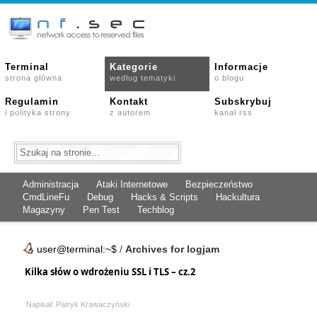
Terminal
Kategorie
Informacje
strona główna
według tematyki
o blogu
Regulamin
Kontakt
Subskrybuj
i polityka strony
z autorem
kanał rss
Administracja
Ataki Internetowe
Bezpieczeństwo
CmdLineFu
Debug
Hacks & Scripts
Hackultura
Magazyny
Pen Test
Techblog
user@terminal:~$
/
Archives for logjam
Kilka słów o wdrożeniu SSL i TLS – cz.2
Napisał: Patryk Krawaczyński