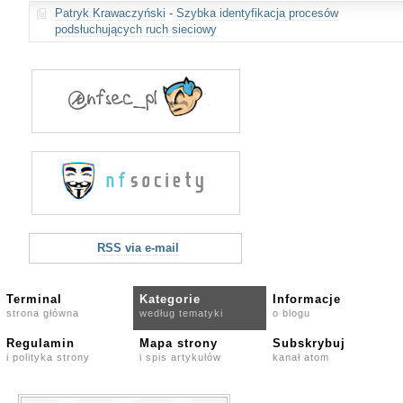
Patryk Krawaczyński
-
Szybka identyfikacja procesów
podsłuchujących ruch sieciowy
RSS via e-mail
Terminal
Kategorie
Informacje
strona główna
według tematyki
o blogu
Regulamin
Mapa strony
Subskrybuj
i polityka strony
i spis artykułów
kanał atom