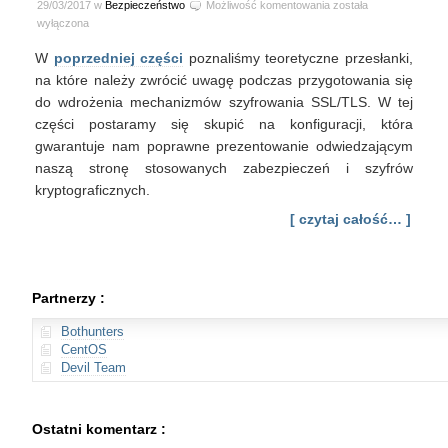
Kilka
29/03/2017 w
Bezpieczeństwo
Możliwość komentowania
została
słów
wyłączona
o
W
poprzedniej części
poznaliśmy teoretyczne przesłanki,
wdrożeniu
SSL
na które należy zwrócić uwagę podczas przygotowania się
i
do wdrożenia mechanizmów szyfrowania SSL/TLS. W tej
TLS
części postaramy się skupić na konfiguracji, która
–
gwarantuje nam poprawne prezentowanie odwiedzającym
cz.2
naszą stronę stosowanych zabezpieczeń i szyfrów
kryptograficznych.
[ czytaj całość… ]
Partnerzy :
Bothunters
CentOS
Devil Team
Ostatni komentarz :