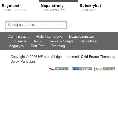
Regulamin
Mapa strony
Subskrybuj
i polityka strony
i spis artykułów
kanał atom
Administracja
Ataki Internetowe
Bezpieczeństwo
CmdLineFu
Debug
Hacks & Scripts
Hackultura
Magazyny
Pen Test
Techblog
Copyright © 2026
NF
·
sec
. All rights reserved.
Grid Focus
Theme by
Derek Punsalan.