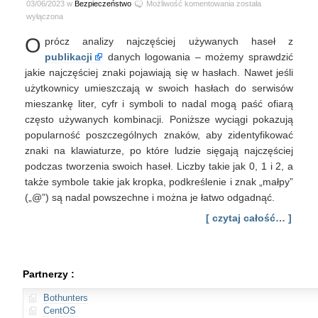
Szybka
03/06/2023 w
Bezpieczeństwo
Możliwość komentowania
została
analiza
wyłączona
znaków
O
prócz analizy najczęściej używanych haseł z
i
symboli
publikacji
danych logowania – możemy sprawdzić
z
jakie najczęściej znaki pojawiają się w hasłach. Nawet jeśli
publikacji
użytkownicy umieszczają w swoich hasłach do serwisów
danych
mieszankę liter, cyfr i symboli to nadal mogą paść ofiarą
logowania
często używanych kombinacji. Poniższe wyciągi pokazują
popularność poszczególnych znaków, aby zidentyfikować
znaki na klawiaturze, po które ludzie sięgają najczęściej
podczas tworzenia swoich haseł. Liczby takie jak 0, 1 i 2, a
także symbole takie jak kropka, podkreślenie i znak „małpy”
(„@”) są nadal powszechne i można je łatwo odgadnąć.
[ czytaj całość… ]
Partnerzy :
Bothunters
CentOS