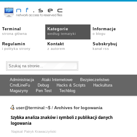
Terminal
Kategorie
Informacje
strona główna
według tematyki
o blogu
Regulamin
Kontakt
Subskrybuj
i polityka strony
z autorem
kanał rss
Administracja
Ataki Internetowe
Bezpieczeństwo
CmdLineFu
Debug
Hacks & Scripts
Hackultura
Magazyny
Pen Test
Techblog
user@terminal:~$
/
Archives for logowania
Szybka analiza znaków i symboli z publikacji danych
logowania
Napisał: Patryk Krawaczyński