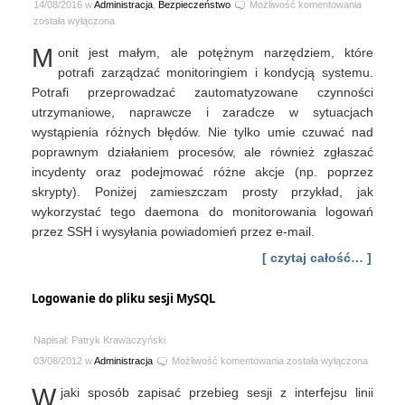
Prosty
14/08/2016 w
Administracja
,
Bezpieczeństwo
Możliwość komentowania
IDS
została wyłączona
dla
M
onit jest małym, ale potężnym narzędziem, które
SSH
i
potrafi zarządzać monitoringiem i kondycją systemu.
nie
Potrafi przeprowadzać zautomatyzowane czynności
tylko
utrzymaniowe, naprawcze i zaradcze w sytuacjach
wystąpienia różnych błędów. Nie tylko umie czuwać nad
poprawnym działaniem procesów, ale również zgłaszać
incydenty oraz podejmować różne akcje (np. poprzez
skrypty). Poniżej zamieszczam prosty przykład, jak
wykorzystać tego daemona do monitorowania logowań
przez SSH i wysyłania powiadomień przez e-mail.
[ czytaj całość… ]
Logowanie do pliku sesji MySQL
Napisał: Patryk Krawaczyński
Logowanie
03/08/2012 w
Administracja
Możliwość komentowania
została wyłączona
do
W
jaki sposób zapisać przebieg sesji z interfejsu linii
pliku