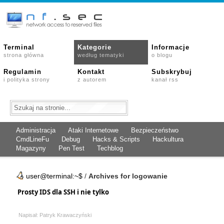
Terminal
Kategorie
Informacje
strona główna
według tematyki
o blogu
Regulamin
Kontakt
Subskrybuj
i polityka strony
z autorem
kanał rss
Administracja
Ataki Internetowe
Bezpieczeństwo
CmdLineFu
Debug
Hacks & Scripts
Hackultura
Magazyny
Pen Test
Techblog
user@terminal:~$
/
Archives for logowanie
Prosty IDS dla SSH i nie tylko
Napisał: Patryk Krawaczyński