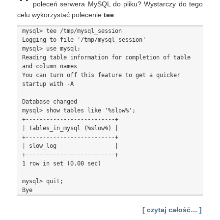
sesji
poleceń serwera MySQL do pliku? Wystarczy do tego
MySQL
celu wykorzystać polecenie
tee
:
mysql> tee /tmp/mysql_session

Logging to file '/tmp/mysql_session'

mysql> use mysql;

Reading table information for completion of table 
and column names

You can turn off this feature to get a quicker 
startup with -A

Database changed

mysql> show tables like '%slow%';

+--------------------------+

| Tables_in_mysql (%slow%) |

+--------------------------+

| slow_log                 |

+--------------------------+

1 row in set (0.00 sec)

mysql> quit;

[ czytaj całość… ]