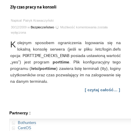
Zły czas pracy na konsoli
Napisał: Patryk Krawaczyński
Zły
30/12/2009 w
Bezpieczeństwo
Możliwość komentowania
została
czas
wyłączona
pracy
K
olejnym sposobem ograniczenia logowania się na
na
konsoli
lokalną konsolę serwera (jeśli w pliku /etc/login.defs
opcja:
PORTTIME_CHECKS_ENAB
posiada ustawioną wartość
„yes”) jest program
porttime
. Plik konfiguracyjny tego
programu (
/etc/porttime
) zawiera listę terminali (tty), loginy
użytkowników oraz czas pozwalający im na zalogowanie się
na danym terminalu.
[ czytaj całość… ]
Partnerzy :
Bothunters
CentOS