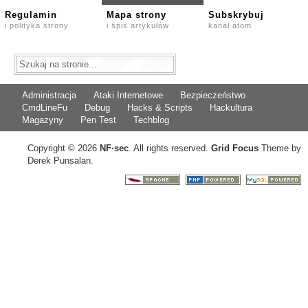
Regulamin
Mapa strony
Subskrybuj
i polityka strony
i spis artykułów
kanał atom
Administracja
Ataki Internetowe
Bezpieczeństwo
CmdLineFu
Debug
Hacks & Scripts
Hackultura
Magazyny
Pen Test
Techblog
Copyright © 2026
NF
·
sec
. All rights reserved.
Grid Focus
Theme by
Derek Punsalan.