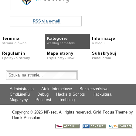
RSS via e-mail
Terminal
Kategorie
Informacje
strona główna
według tematyki
o blogu
Regulamin
Mapa strony
Subskrybuj
i polityka strony
i spis artykułów
kanał atom
Administracja
Ataki Internetowe
Bezpieczeństwo
CmdLineFu
Debug
Hacks & Scripts
Hackultura
Magazyny
Pen Test
Techblog
Copyright © 2026
NF
·
sec
. All rights reserved.
Grid Focus
Theme by
Derek Punsalan.