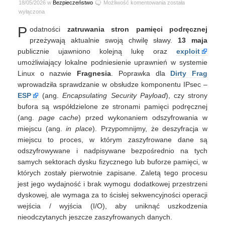
Fragnesia
18/05/2026 w
Bezpieczeństwo
Możliwość komentowania
została
(CVE-
wyłączona
2026-
P
odatności
zatruwania stron pamięci podręcznej
46300)
i
przeżywają aktualnie swoją chwilę sławy.
13 maja
DirtyDecrypt
publicznie ujawniono kolejną lukę oraz
exploit
(CVE-
umożliwiający lokalne podniesienie uprawnień w systemie
2026-
Linux o nazwie
Fragnesia
. Poprawka dla
Dirty Frag
31635)
wprowadziła sprawdzanie w obsłudze komponentu IPsec –
ESP
(ang.
Encapsulating Security Payload
), czy strony
bufora są współdzielone ze stronami pamięci podręcznej
(ang.
page cache
) przed wykonaniem odszyfrowania w
miejscu (ang.
in place
). Przypomnijmy, że deszyfracja w
miejscu to proces, w którym zaszyfrowane dane są
odszyfrowywane i nadpisywane bezpośrednio na tych
samych sektorach dysku fizycznego lub buforze pamięci, w
których zostały pierwotnie zapisane. Zaletą tego procesu
jest jego wydajność i brak wymogu dodatkowej przestrzeni
dyskowej, ale wymaga za to ścisłej sekwencyjności operacji
wejścia / wyjścia (I/O), aby uniknąć uszkodzenia
nieodczytanych jeszcze zaszyfrowanych danych.