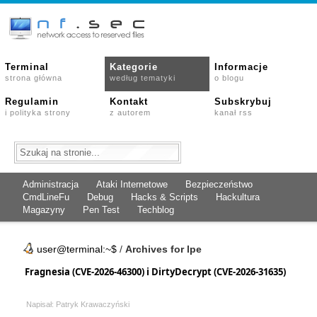
Terminal
Kategorie
Informacje
strona główna
według tematyki
o blogu
Regulamin
Kontakt
Subskrybuj
i polityka strony
z autorem
kanał rss
Administracja
Ataki Internetowe
Bezpieczeństwo
CmdLineFu
Debug
Hacks & Scripts
Hackultura
Magazyny
Pen Test
Techblog
user@terminal:~$
/
Archives for lpe
Fragnesia (CVE-2026-46300) i DirtyDecrypt (CVE-2026-31635)
Napisał: Patryk Krawaczyński