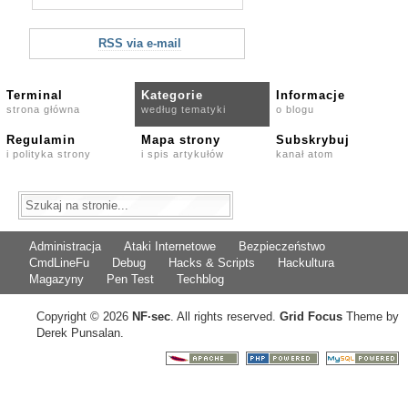
RSS via e-mail
Terminal
Kategorie
Informacje
strona główna
według tematyki
o blogu
Regulamin
Mapa strony
Subskrybuj
i polityka strony
i spis artykułów
kanał atom
Administracja
Ataki Internetowe
Bezpieczeństwo
CmdLineFu
Debug
Hacks & Scripts
Hackultura
Magazyny
Pen Test
Techblog
Copyright © 2026
NF
·
sec
. All rights reserved.
Grid Focus
Theme by
Derek Punsalan.