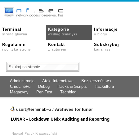
Terminal
Kategorie
Informacje
strona główna
według tematyki
o blogu
Regulamin
Kontakt
Subskrybuj
i polityka strony
z autorem
kanał rss
Administracja
Ataki Internetowe
Bezpieczeństwo
CmdLineFu
Debug
Hacks & Scripts
Hackultura
Magazyny
Pen Test
Techblog
user@terminal:~$
/
Archives for lunar
LUNAR – Lockdown UNix Auditing and Reporting
Napisał: Patryk Krawaczyński