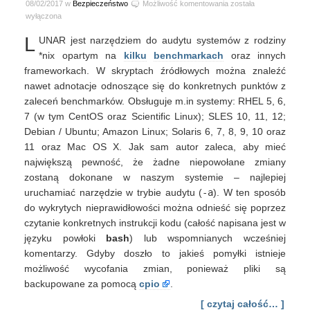
LUNAR
08/02/2017 w
Bezpieczeństwo
Możliwość komentowania
została
–
wyłączona
Lockdown
L
UNAR jest narzędziem do audytu systemów z rodziny
UNix
Auditing
*nix opartym na
kilku
benchmarkach
oraz innych
and
frameworkach. W skryptach źródłowych można znaleźć
Reporting
nawet adnotacje odnoszące się do konkretnych punktów z
zaleceń benchmarków. Obsługuje m.in systemy: RHEL 5, 6,
7 (w tym CentOS oraz Scientific Linux); SLES 10, 11, 12;
Debian / Ubuntu; Amazon Linux; Solaris 6, 7, 8, 9, 10 oraz
11 oraz Mac OS X. Jak sam autor zaleca, aby mieć
największą pewność, że żadne niepowołane zmiany
zostaną dokonane w naszym systemie – najlepiej
uruchamiać narzędzie w trybie audytu (
-a
). W ten sposób
do wykrytych nieprawidłowości można odnieść się poprzez
czytanie konkretnych instrukcji kodu (całość napisana jest w
języku powłoki
bash
) lub wspomnianych wcześniej
komentarzy. Gdyby doszło to jakieś pomyłki istnieje
możliwość wycofania zmian, ponieważ pliki są
backupowane za pomocą
cpio
.
[ czytaj całość… ]