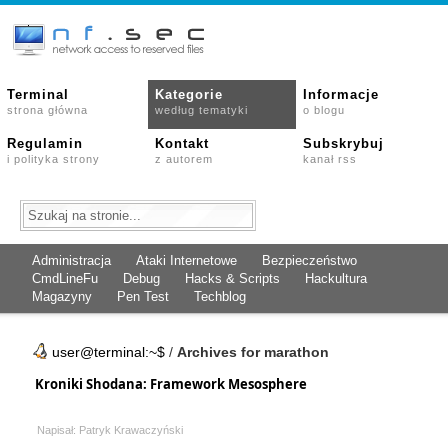
Terminal
Kategorie
Informacje
strona główna
według tematyki
o blogu
Regulamin
Kontakt
Subskrybuj
i polityka strony
z autorem
kanał rss
Administracja
Ataki Internetowe
Bezpieczeństwo
CmdLineFu
Debug
Hacks & Scripts
Hackultura
Magazyny
Pen Test
Techblog
user@terminal:~$
/
Archives for marathon
Kroniki Shodana: Framework Mesosphere
Napisał: Patryk Krawaczyński