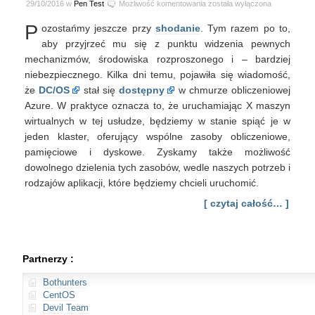
Kroniki
29/10/2016 w
Pen Test
Możliwość komentowania
została wyłączona
Shodana:
P
ozostańmy jeszcze przy
shodanie
. Tym razem po to,
Framework
Mesosphere
aby przyjrzeć mu się z punktu widzenia pewnych
mechanizmów, środowiska rozproszonego i – bardziej
niebezpiecznego. Kilka dni temu, pojawiła się wiadomość,
że
DC/OS
stał się
dostępny
w chmurze obliczeniowej
Azure. W praktyce oznacza to, że uruchamiając X maszyn
wirtualnych w tej usłudze, będziemy w stanie spiąć je w
jeden klaster, oferujący wspólne zasoby obliczeniowe,
pamięciowe i dyskowe. Zyskamy także możliwość
dowolnego dzielenia tych zasobów, wedle naszych potrzeb i
rodzajów aplikacji, które będziemy chcieli uruchomić.
[ czytaj całość… ]
Partnerzy :
Bothunters
CentOS
Devil Team