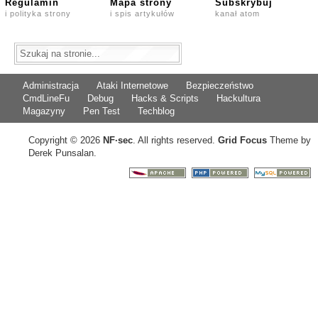
Regulamin
Mapa strony
Subskrybuj
i polityka strony
i spis artykułów
kanał atom
Administracja
Ataki Internetowe
Bezpieczeństwo
CmdLineFu
Debug
Hacks & Scripts
Hackultura
Magazyny
Pen Test
Techblog
Copyright © 2026
NF
·
sec
. All rights reserved.
Grid Focus
Theme by
Derek Punsalan.