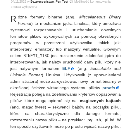
Ukryty
04/11/2025 w
Bezpieczeństwo
,
Pen Test
Możliwość komentowania
mechanizm
została wyłączona
eskalacji
R
óżne formaty binarne (ang.
Miscellaneous Binary
uprawnień
za
Format
) to mechanizm jądra Linuksa, który umożliwia
pomocą
systemowi rozpoznawanie i uruchamianie dowolnych
różnych
formatów plików wykonywalnych za pomocą określonych
formatów
programów w przestrzeni użytkownika, takich jak:
binarnych
interpretery, emulatory lub maszyny wirtualne. Głównym
celem
BINFMT_MISC
jest rozszerzenie zdolności jądra do
interpretowania, jak należy uruchomić dany plik, który nie
jest natywnym formatem
ELF
(ang.
Executable and
Linkable Format
) Linuksa. Użytkownik (z uprawnieniami
administratora) może zarejestrować nowy format binarny w
określonej ścieżce wirtualnego systemu plików
procfs
.
Rejestracja polega na zdefiniowaniu kryteriów dopasowania
plików, które mogą opierać się na:
magicznych bajtach
(ang.
magic bytes
) – sekwencji bajtów na początku pliku,
które są charakterystyczne dla danego formatu;
rozszerzeniu nazwy pliku – na przykład:
.py
,
.sh
,
.pl
itd. W
ten sposób użytkownik może po prostu wpisać nazwę pliku,