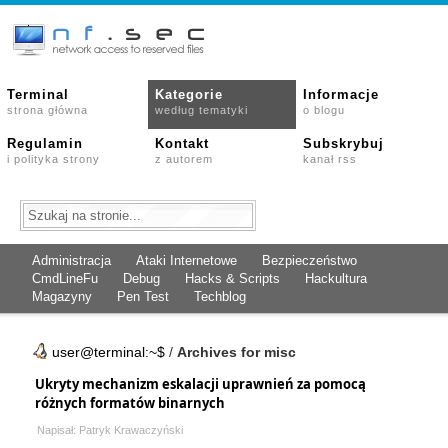
Terminal
Kategorie
Informacje
strona główna
według tematyki
o blogu
Regulamin
Kontakt
Subskrybuj
i polityka strony
z autorem
kanał rss
Administracja
Ataki Internetowe
Bezpieczeństwo
CmdLineFu
Debug
Hacks & Scripts
Hackultura
Magazyny
Pen Test
Techblog
user@terminal:~$
/
Archives for misc
Ukryty mechanizm eskalacji uprawnień za pomocą
różnych formatów binarnych
Napisał: Patryk Krawaczyński