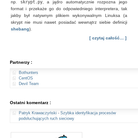
np.
skrypt.py
, a jądro automatycznie rozpozna jego
format i przekaże go do odpowiedniego interpretera, tak
jakby był natywnym plikiem wykonywalnym Linuksa (a
skrypt nie musi nawet posiadać wewnątrz siebie definicji
shebang
).
[ czytaj całość… ]
Partnerzy :
Bothunters
CentOS
Devil Team
Ostatni komentarz :
Patryk Krawaczyński
-
Szybka identyfikacja procesów
podsłuchujących ruch sieciowy