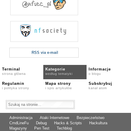
RSS via e-mail
Terminal
Kategorie
Informacje
strona główna
według tematyki
o blogu
Regulamin
Mapa strony
Subskrybuj
i polityka strony
i spis artykułów
kanał atom
Administracja
Ataki Internetowe
Bezpieczeństwo
CmdLineFu
Debug
Hacks & Scripts
Hackultura
Magazyny
Pen Test
Techblog