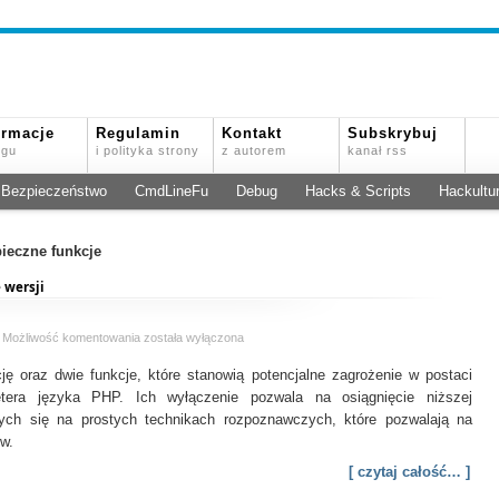
ormacje
Regulamin
Kontakt
Subskrybuj
ogu
i polityka strony
z autorem
kanał rss
Bezpieczeństwo
CmdLineFu
Debug
Hacks & Scripts
Hackultu
pieczne funkcje
 wersji
Podstawy
Możliwość komentowania
została wyłączona
bezpieczeństwa
ję oraz dwie funkcje, które stanowią potencjalne zagrożenie w postaci
PHP
–
retera języka PHP. Ich wyłączenie pozwala na osiągnięcie niższej
Wyjawienie
cych się na prostych technikach rozpoznawczych, które pozwalają na
wersji
w.
[ czytaj całość… ]