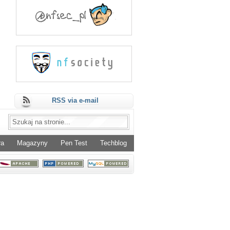
RSS via e-mail
ra
Magazyny
Pen Test
Techblog