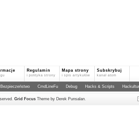
ormacje
Regulamin
Mapa strony
Subskrybuj
ogu
i polityka strony
i spis artykułów
kanał atom
Bezpieczeństwo
CmdLineFu
Debug
Hacks & Scripts
Hackultu
reserved.
Grid Focus
Theme by Derek Punsalan.