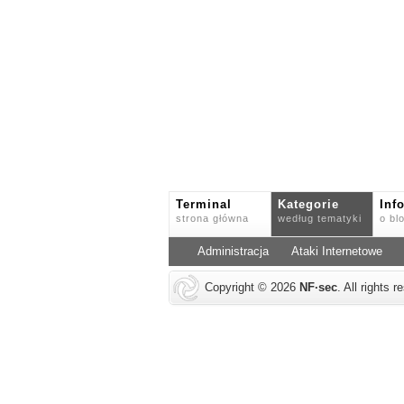
Terminal
Kategorie
Inf
strona główna
według tematyki
o bl
Administracja
Ataki Internetowe
Copyright © 2026
NF
·
sec
. All rights 