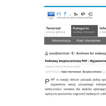
Terminal
Kategorie
Inf
strona główna
według tematyki
o bl
Administracja
Ataki Internetowe
user@terminal:~$
/
Archives for niebez
Podstawy bezpieczeństwa PHP – Wyjawienie
Napisał: Patryk Krawaczyński
13/07/2010 w
Ataki Internetowe
,
Bezpieczeństwo
P
HP w swojej ofercie posiada jedną opc
wyjawienia wersji używanego interp
widoczności serwera dla ataków opierają
wykrycie poziomów zagrożeń badanych celó