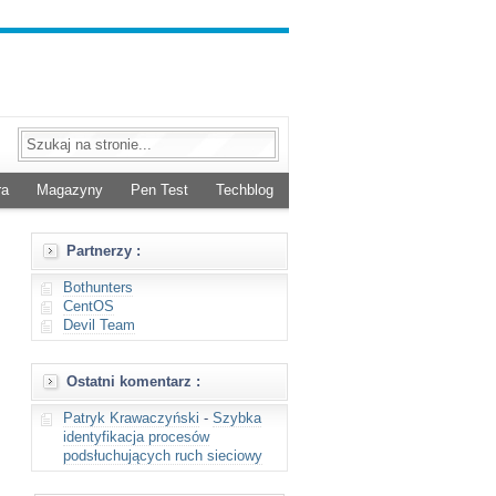
ra
Magazyny
Pen Test
Techblog
Partnerzy :
Bothunters
CentOS
Devil Team
Ostatni komentarz :
Patryk Krawaczyński
-
Szybka
identyfikacja procesów
podsłuchujących ruch sieciowy