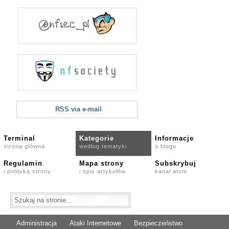
RSS via e-mail
Terminal
Kategorie
Informacje
strona główna
według tematyki
o blogu
Regulamin
Mapa strony
Subskrybuj
i polityka strony
i spis artykułów
kanał atom
Administracja
Ataki Internetowe
Bezpieczeństwo