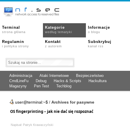
Terminal
Kategorie
Informacje
strona główna
według tematyki
o blogu
Regulamin
Kontakt
Subskrybuj
i polityka strony
z autorem
kanał rss
Administracja
Ataki Internetowe
Bezpieczeństwo
CmdLineFu
Debug
Hacks & Scripts
Hackultura
Magazyny
Pen Test
Techblog
user@terminal:~$
/
Archives for pasywne
OS fingerprinting – jak nie dać się rozpoznać
Napisał: Patryk Krawaczyński