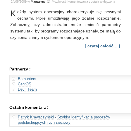
OS
24/08/2009 w
Magazyny
Możliwość komentowania
została wyłączona
fingerprinting
K
ażdy system operacyjny charakteryzuje się pewnymi
–
jak
cechami, które umożliwiają jego zdalne rozpoznanie.
nie
Zobaczmy, czy administrator może zmienić parametry
dać
systemu tak, by programy rozpoznające uznały, że mają do
się
czynienia z innym systemem operacyjnym.
rozpoznać
[ czytaj całość… ]
Partnerzy :
Bothunters
CentOS
Devil Team
Ostatni komentarz :
Patryk Krawaczyński
-
Szybka identyfikacja procesów
podsłuchujących ruch sieciowy