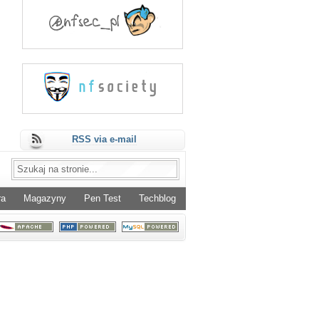
RSS via e-mail
ra
Magazyny
Pen Test
Techblog