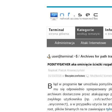
Terminal
Kategorie
Inf
strona główna
według tematyki
o bl
Administracja
Ataki Internetowe
user@terminal:~$
/
Archives for path tr
POINTYFEATHER aka ominięcie ścieżki rozpa
Napisał: Patryk Krawaczyński
31/10/2016 w
Bezpieczeństwo
Możliwość komen
B
łąd w programie
tar
umożliwia pomyślne 
mu się odpowiednio spreparowany pl
archiwum dostarczone przez atakującego p
zwykłego użytkownika (np.
.ssh/author
.anyconnect
), a w przypadku użycia tar p
root, plików binarnych na te zawierające
tyln