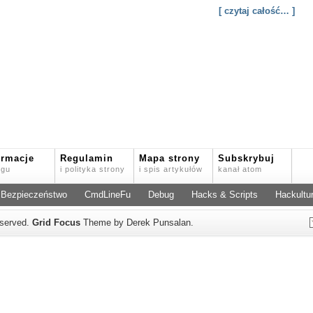
[ czytaj całość… ]
ormacje
Regulamin
Mapa strony
Subskrybuj
ogu
i polityka strony
i spis artykułów
kanał atom
Bezpieczeństwo
CmdLineFu
Debug
Hacks & Scripts
Hackultu
reserved.
Grid Focus
Theme by Derek Punsalan.