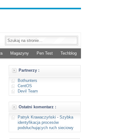
ra
Magazyny
Pen Test
Techblog
Partnerzy :
Bothunters
CentOS
Devil Team
Ostatni komentarz :
Patryk Krawaczyński
-
Szybka
identyfikacja procesów
podsłuchujących ruch sieciowy