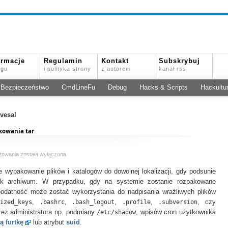
ormacje
Regulamin
Kontakt
Subskrybuj
ogu
i polityka strony
z autorem
kanał rss
Bezpieczeństwo
CmdLineFu
Debug
Hacks & Scripts
Hackultu
avesal
kowania tar
POINTYFEATHER
towania
została wyłączona
aka
wypakowanie plików i katalogów do dowolnej lokalizacji, gdy podsunie
ominięcie
ścieżki
ik archiwum. W przypadku, gdy na systemie zostanie rozpakowane
rozpakowania
odatność może zostać wykorzystania do nadpisania wrażliwych plików
tar
ized_keys
,
.bashrc
,
.bash_logout
,
.profile
,
.subversion
, czy
rzez administratora np. podmiany
/etc/shadow
, wpisów cron użytkownika
ą furtkę
lub atrybut
suid
.