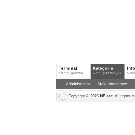
Terminal
Kategorie
Inf
strona główna
według tematyki
o bl
Administracja
Ataki Internetowe
Copyright © 2026
NF
·
sec
. All rights 