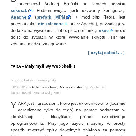
co
przedstawił Andrzej Broński na łamach serwisu
niewidzialne
sekurak
. Podsumowując: jeśli używamy konfiguracji
dla
Apache
(
prefork MPM
) + mod_php (która jest
logowania
przestarzała i
nie zalecana
przez Apache), pozwalając w
dodatku na wywołania niebezpiecznej funkcji
exec
może
dojść do sytuacji, w której wywołanie skryptu PHP nie
zostanie nigdzie zalogowane.
[ czytaj całość… ]
YARA – Mały myśliwy Web Shell(i)
Napisał: Patryk Krawaczyński
16/05/2017 w
Ataki Internetowe
,
Bezpieczeństwo
Możliwość
YARA
komentowania
została wyłączona
–
Y
ARA jest narzędziem, które jest ukierunkowane (lecz nie
Mały
myśliwy
ograniczone tylko do tego) na pomoc badaczom w
Web
identyfikacji i klasyfikacji próbek szkodliwego
Shell(i)
oprogramowania. Przy jego użyciu możemy w prosty
sposób stworzyć opisy dowolnych obiektów za pomocą