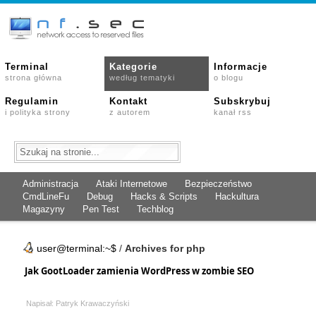
Terminal
Kategorie
Informacje
strona główna
według tematyki
o blogu
Regulamin
Kontakt
Subskrybuj
i polityka strony
z autorem
kanał rss
Administracja
Ataki Internetowe
Bezpieczeństwo
CmdLineFu
Debug
Hacks & Scripts
Hackultura
Magazyny
Pen Test
Techblog
user@terminal:~$
/
Archives for php
Jak GootLoader zamienia WordPress w zombie SEO
Napisał: Patryk Krawaczyński