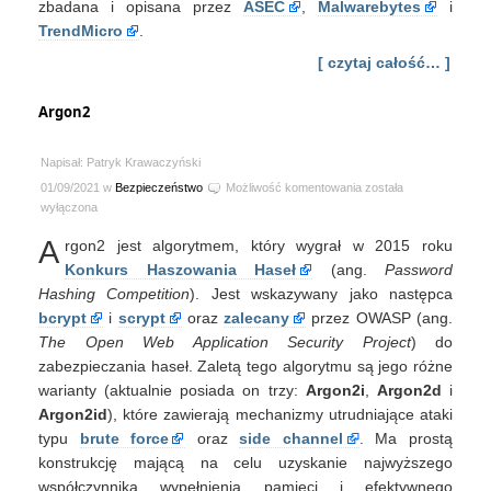
zbadana i opisana przez
ASEC
,
Malwarebytes
i
TrendMicro
.
[ czytaj całość… ]
Argon2
Napisał: Patryk Krawaczyński
Argon2
01/09/2021 w
Bezpieczeństwo
Możliwość komentowania
została
wyłączona
A
rgon2 jest algorytmem, który wygrał w 2015 roku
Konkurs Haszowania Haseł
(ang.
Password
Hashing Competition
). Jest wskazywany jako następca
bcrypt
i
scrypt
oraz
zalecany
przez OWASP (ang.
The Open Web Application Security Project
) do
zabezpieczania haseł. Zaletą tego algorytmu są jego różne
warianty (aktualnie posiada on trzy:
Argon2i
,
Argon2d
i
Argon2id
), które zawierają mechanizmy utrudniające ataki
typu
brute force
oraz
side channel
. Ma prostą
konstrukcję mającą na celu uzyskanie najwyższego
współczynnika wypełnienia pamięci i efektywnego