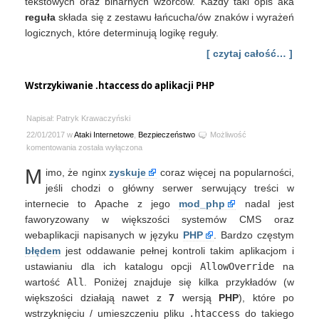
tekstowych oraz binarnych wzorców. Każdy taki opis aka
reguła
składa się z zestawu łańcucha/ów znaków i wyrażeń
logicznych, które determinują logikę reguły.
[ czytaj całość… ]
Wstrzykiwanie .htaccess do aplikacji PHP
Napisał: Patryk Krawaczyński
22/01/2017 w
Ataki Internetowe
,
Bezpieczeństwo
Możliwość
Wstrzykiwanie
komentowania
została wyłączona
.htaccess
M
imo, że nginx
zyskuje
coraz więcej na popularności,
do
aplikacji
jeśli chodzi o główny serwer serwujący treści w
PHP
internecie to Apache z jego
mod_php
nadal jest
faworyzowany w większości systemów CMS oraz
webaplikacji napisanych w języku
PHP
. Bardzo częstym
błędem
jest oddawanie pełnej kontroli takim aplikacjom i
ustawianiu dla ich katalogu opcji
AllowOverride
na
wartość
All
. Poniżej znajduje się kilka przykładów (w
większości działają nawet z
7
wersją
PHP
), które po
wstrzyknięciu / umieszczeniu pliku
.htaccess
do takiego