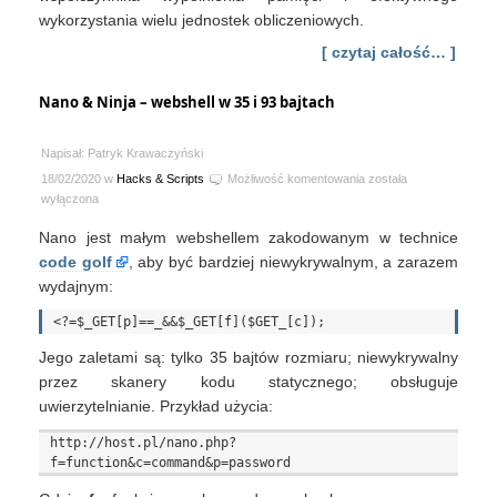
wykorzystania wielu jednostek obliczeniowych.
[ czytaj całość… ]
Nano & Ninja – webshell w 35 i 93 bajtach
Napisał: Patryk Krawaczyński
Nano
18/02/2020 w
Hacks & Scripts
Możliwość komentowania
została
&
wyłączona
Ninja
Nano jest małym webshellem zakodowanym w technice
–
webshell
code golf
, aby być bardziej niewykrywalnym, a zarazem
w
wydajnym:
35
i
93
Jego zaletami są: tylko 35 bajtów rozmiaru; niewykrywalny
bajtach
przez skanery kodu statycznego; obsługuje
uwierzytelnianie. Przykład użycia:
http://host.pl/nano.php?