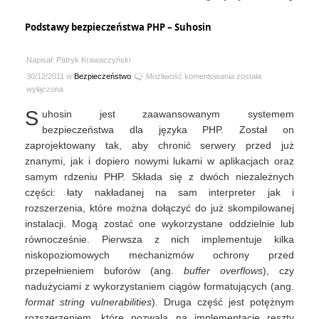
Podstawy bezpieczeństwa PHP – Suhosin
Napisał: Patryk Krawaczyński
Podstawy
30/12/2011 w
Bezpieczeństwo
Możliwość komentowania
została
bezpieczeństwa
wyłączona
PHP
S
uhosin jest zaawansowanym systemem
–
Suhosin
bezpieczeństwa dla języka PHP. Został on
zaprojektowany tak, aby chronić serwery przed już
znanymi, jak i dopiero nowymi lukami w aplikacjach oraz
samym rdzeniu PHP. Składa się z dwóch niezależnych
części: łaty nakładanej na sam interpreter jak i
rozszerzenia, które można dołączyć do już skompilowanej
instalacji. Mogą zostać one wykorzystane oddzielnie lub
równocześnie. Pierwsza z nich implementuje kilka
niskopoziomowych mechanizmów ochrony przed
przepełnieniem buforów (ang.
buffer overflows
), czy
nadużyciami z wykorzystaniem ciągów formatujących (ang.
format string vulnerabilities
). Druga część jest potężnym
rozszerzeniem, które pozwala na implementację reszty