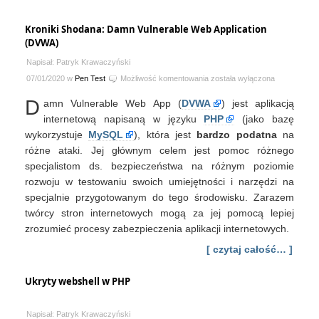
Kroniki Shodana: Damn Vulnerable Web Application
(DVWA)
Napisał: Patryk Krawaczyński
Kroniki
07/01/2020 w
Pen Test
Możliwość komentowania
została wyłączona
Shodana:
D
amn Vulnerable Web App (
DVWA
) jest aplikacją
Damn
Vulnerable
internetową napisaną w języku
PHP
(jako bazę
Web
wykorzystuje
MySQL
), która jest
bardzo podatna
na
Application
różne ataki. Jej głównym celem jest pomoc różnego
(DVWA)
specjalistom ds. bezpieczeństwa na różnym poziomie
rozwoju w testowaniu swoich umiejętności i narzędzi na
specjalnie przygotowanym do tego środowisku. Zarazem
twórcy stron internetowych mogą za jej pomocą lepiej
zrozumieć procesy zabezpieczenia aplikacji internetowych.
[ czytaj całość… ]
Ukryty webshell w PHP
Napisał: Patryk Krawaczyński