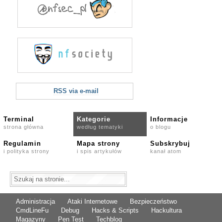
RSS via e-mail
Terminal
Kategorie
Informacje
strona główna
według tematyki
o blogu
Regulamin
Mapa strony
Subskrybuj
i polityka strony
i spis artykułów
kanał atom
Administracja
Ataki Internetowe
Bezpieczeństwo
CmdLineFu
Debug
Hacks & Scripts
Hackultura
Magazyny
Pen Test
Techblog