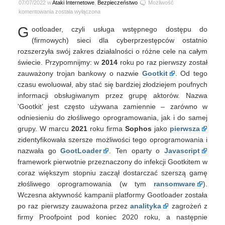
07/07/2022 w
Ataki Internetowe
,
Bezpieczeństwo
Możliwość
Jak
komentowania
została wyłączona
GootLoader
G
ootloader, czyli usługa wstępnego dostępu do
zamienia
WordPress
(firmowych) sieci dla cyberprzestępców ostatnio
w
rozszerzyła swój zakres działalności o różne cele na całym
zombie
świecie. Przypomnijmy: w
2014
roku po raz pierwszy został
SEO
zauważony trojan bankowy o nazwie
Gootkit
. Od tego
czasu ewoluował, aby stać się bardziej złodziejem poufnych
informacji obsługiwanym przez grupę aktorów. Nazwa
'Gootkit’ jest często używana zamiennie – zarówno w
odniesieniu do złośliwego oprogramowania, jak i do samej
grupy. W marcu
2021
roku firma
Sophos
jako
pierwsza
zidentyfikowała szersze możliwości tego oprogramowania i
nazwała go
GootLoader
. Ten oparty o
Javascript
framework pierwotnie przeznaczony do infekcji Gootkitem w
coraz większym stopniu zaczął dostarczać szerszą gamę
złośliwego oprogramowania (w tym
ransomware
).
Wczesna aktywność kampanii platformy Gootloader została
po raz pierwszy zauważona przez
analityka
zagrożeń z
firmy Proofpoint pod koniec 2020 roku, a następnie