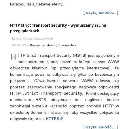
katalogu dają ciekawe efekty:
[ czytaj całość… ]
HTTP Strict Transport Security – wymuszamy SSL na
przeglądarkach
Napisał: Patryk Krawaczyński
04/11/2012 w
Bezpieczeństwo
1 komentarz.
H
TTP Strict Transport Security (
HSTS
) jest opcjonalnym
mechanizmem zabezpieczeń, w którym serwer WWW
oświadcza klientowi (np. przeglądarce internetowej), że
komunikacja powinna odbywać się tylko po bezpiecznym
połączeniu. Oświadczenie serwera WWW odbywa się
poprzez zastosowanie specjalnego nagłówka odpowiedzi
HTTP: „
Strict-Transport-Security
„. Klient obsługujący
mechanizm HSTS otrzymując ten nagłówek będzie
zapobiegał wszelkiej łączności poprzez protokół HTTP w
określonej domenie i starał się, aby wszystkie połączenia
odbywały się przez
HTTPS
.
[ czytaj całość… ]