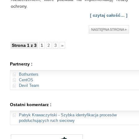
ochrony.
[ czytaj całość… ]
NASTĘPNA STRONA »
Strona 1 z 3
1
2
3
»
Partnerzy :
Bothunters
CentOS
Devil Team
Ostatni komentarz :
Patryk Krawaczyński
-
Szybka identyfikacja procesów
podsłuchujących ruch sieciowy