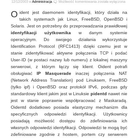
Identyfikacja
12/12/2003 w
Administracja
Możliwość komentowania
została wyłączona
(IRC)
O
ident jest daemonem identyfikacji, który działa na
z
demonem
takich systemach jak Linux, FreeBSD, OpenBSD i
Oidentd
Solaris. Jest on potrzebny do przeprowadzania prawidłowej
identyfikacji użytkownika
w danym systemie
operacyjnym. Do swojego działania wykorzystuje
Identification Protocol (RFC1413) dzięki czemu jest w
stanie zidentyfikować aktywne połączenia TCP i podać
User-ID (w postaci nazwy lub numeru) z lokalnej maszyny
serwerowi, z którym łączy się klient. Oident potrafi
obsługiwać
IP Masquerade
inaczej połączenia NAT
(Network Address Translation) pod Linuksem, FreeBSD
(tylko ipf) i OpenBSD oraz protokół IPv6, podczas gdy
standardowy klient jakim jest w Linuksie
pidentd
nawet nie
jest w stanie poprawnie współpracować z Maskaradą.
Oidentd dodatkowo posiada elastyczny mechanizm dla
specyficznych odpowiedzi identyfikacji. Użytkownicy
posiadają możliwość dostępu do zdefiniowania ich
własnych odpowiedzi identyfikacji. Odpowiedzi te mogą być
zdefiniowane zgodnie z hostem, portem czy serwerem