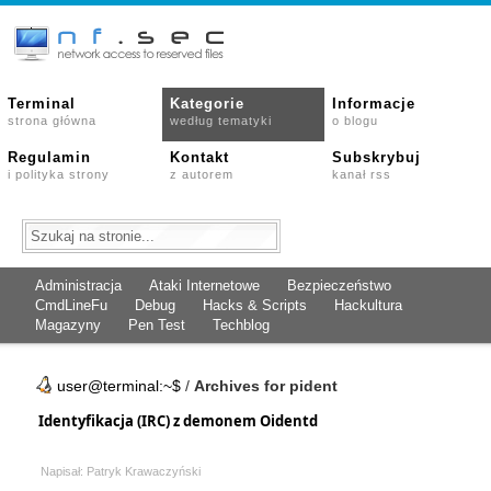
Terminal
Kategorie
Informacje
strona główna
według tematyki
o blogu
Regulamin
Kontakt
Subskrybuj
i polityka strony
z autorem
kanał rss
Administracja
Ataki Internetowe
Bezpieczeństwo
CmdLineFu
Debug
Hacks & Scripts
Hackultura
Magazyny
Pen Test
Techblog
user@terminal:~$
/
Archives for pident
Identyfikacja (IRC) z demonem Oidentd
Napisał: Patryk Krawaczyński