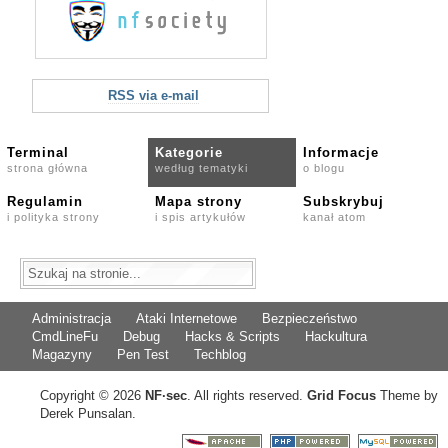
RSS via e-mail
Terminal
Kategorie
Informacje
strona główna
według tematyki
o blogu
Regulamin
Mapa strony
Subskrybuj
i polityka strony
i spis artykułów
kanał atom
Administracja
Ataki Internetowe
Bezpieczeństwo
CmdLineFu
Debug
Hacks & Scripts
Hackultura
Magazyny
Pen Test
Techblog
Copyright © 2026
NF
·
sec
. All rights reserved.
Grid Focus
Theme by
Derek Punsalan.