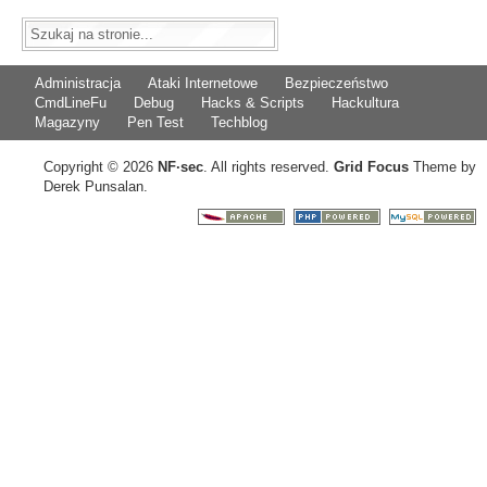
Administracja
Ataki Internetowe
Bezpieczeństwo
CmdLineFu
Debug
Hacks & Scripts
Hackultura
Magazyny
Pen Test
Techblog
Copyright © 2026
NF
·
sec
. All rights reserved.
Grid Focus
Theme by
Derek Punsalan.