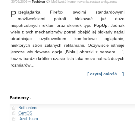
Lepsze
30/09/2009 w
Techblog
Możliwość komentowania
została wyłączona
blokowanie
P
rzeglądarka Firefox swoimi standardowymi
reklam
w
możliwościami potrafi blokować już dużo
Firefox
niepotrzebnych reklam oraz okienek typu
PopUp
. Jednak
wiele z tych mechanizmów potrafi obejść jej blokady nadal
utrudniając użytkownikom komfortowe oglądanie,
niektórych stron zalanych reklamami. Oczywiście istnieje
jeszcze wbudowana opcja „Blokuj obrazki z serwera …”,
lecz w bardzo krótkim czasie lista taka może nabrać dużych
rozmiarów…
[ czytaj całość… ]
Partnerzy :
Bothunters
CentOS
Devil Team