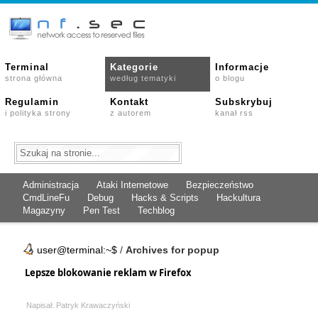
Terminal
Kategorie
Informacje
strona główna
według tematyki
o blogu
Regulamin
Kontakt
Subskrybuj
i polityka strony
z autorem
kanał rss
Administracja
Ataki Internetowe
Bezpieczeństwo
CmdLineFu
Debug
Hacks & Scripts
Hackultura
Magazyny
Pen Test
Techblog
user@terminal:~$
/
Archives for popup
Lepsze blokowanie reklam w Firefox
Napisał: Patryk Krawaczyński