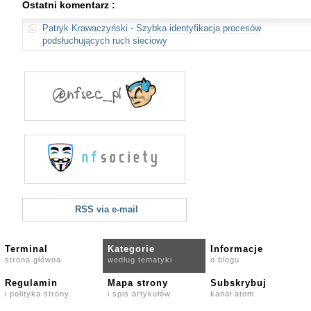
Ostatni komentarz :
Patryk Krawaczyński
-
Szybka identyfikacja procesów
podsłuchujących ruch sieciowy
RSS via e-mail
Terminal
Kategorie
Informacje
strona główna
według tematyki
o blogu
Regulamin
Mapa strony
Subskrybuj
i polityka strony
i spis artykułów
kanał atom