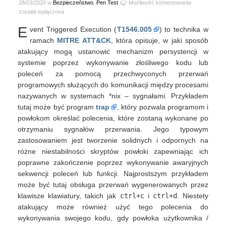
trap
28/03/2026 w
Bezpieczeństwo
,
Pen Test
Możliwość komentowania
–
została wyłączona
persystencja
E
vent Triggered Execution (
T1546.005
) to technika w
po
wyjściu
ramach
MITRE ATT&CK
, która opisuje, w jaki sposób
z
atakujący mogą ustanowić mechanizm persystencji w
powłoki
systemie poprzez wykonywanie złośliwego kodu lub
poleceń za pomocą przechwyconych przerwań
programowych służących do komunikacji między procesami
nazywanych w systemach *nix – sygnałami. Przykładem
tutaj może być program
trap
, który pozwala programom i
powłokom określać polecenia, które zostaną wykonane po
otrzymaniu sygnałów przerwania. Jego typowym
zastosowaniem jest tworzenie solidnych i odpornych na
różne niestabilności skryptów powłoki zapewniając ich
poprawne zakończenie poprzez wykonywanie awaryjnych
sekwencji poleceń lub funkcji. Najprostszym przykładem
może być tutaj obsługa przerwań wygenerowanych przez
klawisze klawiatury, takich jak
ctrl+c
i
ctrl+d
. Niestety
atakujący może również użyć tego polecenia do
wykonywania swojego kodu, gdy powłoka użytkownika /