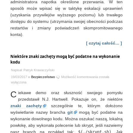
administratora napotka określone przerwania. W ten
sposób może wpisać się w taktykę eskalacji uprawnień
(uzyskania przywilejów wyższego poziomu) lub trwałego
dostępu do systemu (utrzymania swojej obecności podczas
restartów i zmiany poświadczeń skompromitowanego
konta).
[ czytaj całość… ]
Niektóre znaki zachęty mogą być podatne na wykonanie
kodu
Napisał: Patryk Krawaczyński
Niektóre
19/03/2017 w
Bezpieczeństwo
Możliwość komentowania
została
znaki
wyłączona
zachęty
C
iekawe demo oraz słuszność swojego pomysłu
mogą
być
przedstawił N.J. Hartwell. Pokazuje on, że niektóre
podatne
znaki zachęty
szczególnie te, którym dołożono
na
wyświetlanie nazwy brancha
git
mogą być podatne na
wykonanie
wykonanie dowolnego kodu. Można oszukać naszą, lokalną
kodu
powłokę, aby wykonała polecenie lub skrypt, jeśli nazwiemy
nasz branch na przykład tak:
$(./skrypt.sh)
. Jak