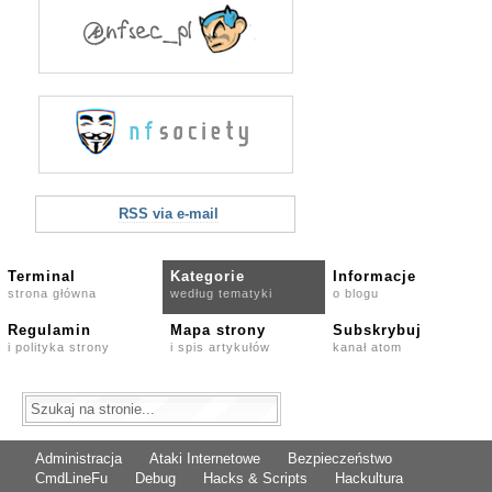
RSS via e-mail
Terminal
Kategorie
Informacje
strona główna
według tematyki
o blogu
Regulamin
Mapa strony
Subskrybuj
i polityka strony
i spis artykułów
kanał atom
Administracja
Ataki Internetowe
Bezpieczeństwo
CmdLineFu
Debug
Hacks & Scripts
Hackultura