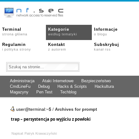
Terminal
Kategorie
Informacje
strona główna
według tematyki
o blogu
Regulamin
Kontakt
Subskrybuj
i polityka strony
z autorem
kanał rss
Administracja
Ataki Internetowe
Bezpieczeństwo
CmdLineFu
Debug
Hacks & Scripts
Hackultura
Magazyny
Pen Test
Techblog
user@terminal:~$
/
Archives for prompt
trap – persystencja po wyjściu z powłoki
Napisał: Patryk Krawaczyński