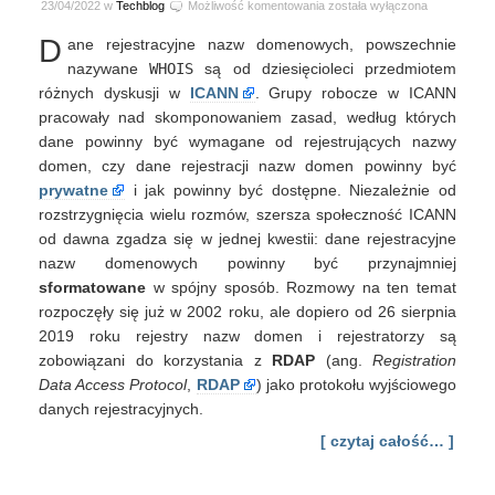
who
23/04/2022 w
Techblog
Możliwość komentowania
została wyłączona
is
D
ane rejestracyjne nazw domenowych, powszechnie
who
bez
nazywane
WHOIS
są od dziesięcioleci przedmiotem
whois
różnych dyskusji w
ICANN
. Grupy robocze w ICANN
pracowały nad skomponowaniem zasad, według których
dane powinny być wymagane od rejestrujących nazwy
domen, czy dane rejestracji nazw domen powinny być
prywatne
i jak powinny być dostępne. Niezależnie od
rozstrzygnięcia wielu rozmów, szersza społeczność ICANN
od dawna zgadza się w jednej kwestii: dane rejestracyjne
nazw domenowych powinny być przynajmniej
sformatowane
w spójny sposób. Rozmowy na ten temat
rozpoczęły się już w 2002 roku, ale dopiero od 26 sierpnia
2019 roku rejestry nazw domen i rejestratorzy są
zobowiązani do korzystania z
RDAP
(ang.
Registration
Data Access Protocol
,
RDAP
) jako protokołu wyjściowego
danych rejestracyjnych.
[ czytaj całość… ]