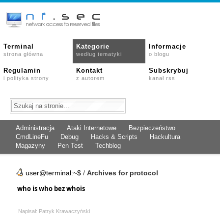
Terminal
Kategorie
Informacje
strona główna
według tematyki
o blogu
Regulamin
Kontakt
Subskrybuj
i polityka strony
z autorem
kanał rss
Administracja
Ataki Internetowe
Bezpieczeństwo
CmdLineFu
Debug
Hacks & Scripts
Hackultura
Magazyny
Pen Test
Techblog
user@terminal:~$
/
Archives for protocol
who is who bez whois
Napisał: Patryk Krawaczyński