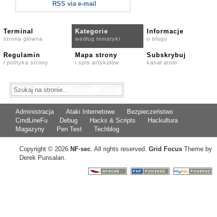
RSS via e-mail
Terminal
Kategorie
Informacje
strona główna
według tematyki
o blogu
Regulamin
Mapa strony
Subskrybuj
i polityka strony
i spis artykułów
kanał atom
Administracja
Ataki Internetowe
Bezpieczeństwo
CmdLineFu
Debug
Hacks & Scripts
Hackultura
Magazyny
Pen Test
Techblog
Copyright © 2026
NF
·
sec
. All rights reserved.
Grid Focus
Theme by
Derek Punsalan.