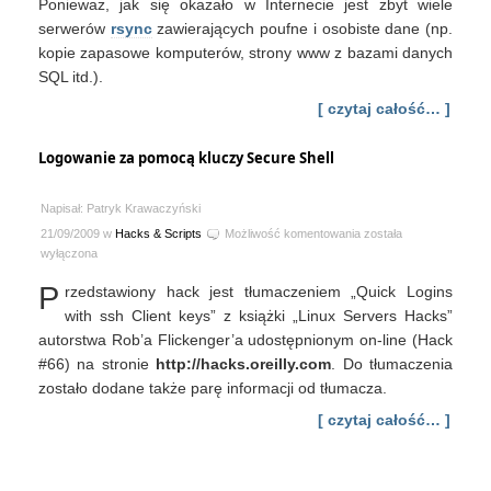
Ponieważ, jak się okazało w Internecie jest zbyt wiele
serwerów
rsync
zawierających poufne i osobiste dane (np.
kopie zapasowe komputerów, strony www z bazami danych
SQL itd.).
[ czytaj całość… ]
Logowanie za pomocą kluczy Secure Shell
Napisał: Patryk Krawaczyński
Logowanie
21/09/2009 w
Hacks & Scripts
Możliwość komentowania
została
za
wyłączona
pomocą
P
rzedstawiony hack jest tłumaczeniem „Quick Logins
kluczy
Secure
with ssh Client keys” z książki „Linux Servers Hacks”
Shell
autorstwa Rob’a Flickenger’a udostępnionym on-line (Hack
#66) na stronie
http://hacks.oreilly.com
. Do tłumaczenia
zostało dodane także parę informacji od tłumacza.
[ czytaj całość… ]