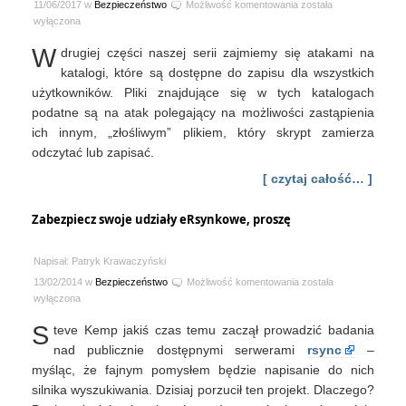
Podstawy
11/06/2017 w
Bezpieczeństwo
Możliwość komentowania
została
skryptów
wyłączona
shell
W
drugiej części naszej serii zajmiemy się atakami na
#2
katalogi, które są dostępne do zapisu dla wszystkich
użytkowników. Pliki znajdujące się w tych katalogach
podatne są na atak polegający na możliwości zastąpienia
ich innym, „złośliwym” plikiem, który skrypt zamierza
odczytać lub zapisać.
[ czytaj całość… ]
Zabezpiecz swoje udziały eRsynkowe, proszę
Napisał: Patryk Krawaczyński
Zabezpiecz
13/02/2014 w
Bezpieczeństwo
Możliwość komentowania
została
swoje
wyłączona
udziały
S
teve Kemp jakiś czas temu zaczął prowadzić badania
eRsynkowe,
proszę
nad publicznie dostępnymi serwerami
rsync
–
myśląc, że fajnym pomysłem będzie napisanie do nich
silnika wyszukiwania. Dzisiaj porzucił ten projekt. Dlaczego?