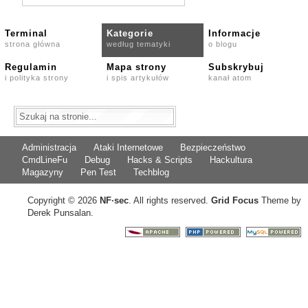
Terminal
Kategorie
Informacje
strona główna
według tematyki
o blogu
Regulamin
Mapa strony
Subskrybuj
i polityka strony
i spis artykułów
kanał atom
Administracja
Ataki Internetowe
Bezpieczeństwo
CmdLineFu
Debug
Hacks & Scripts
Hackultura
Magazyny
Pen Test
Techblog
Copyright © 2026
NF
·
sec
. All rights reserved.
Grid Focus
Theme by
Derek Punsalan.