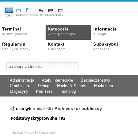
Terminal
Kategorie
Informacje
strona główna
według tematyki
o blogu
Regulamin
Kontakt
Subskrybuj
i polityka strony
z autorem
kanał rss
Administracja
Ataki Internetowe
Bezpieczeństwo
CmdLineFu
Debug
Hacks & Scripts
Hackultura
Magazyny
Pen Test
Techblog
user@terminal:~$
/
Archives for publiczny
Podstawy skryptów shell #2
Napisał: Patryk Krawaczyński