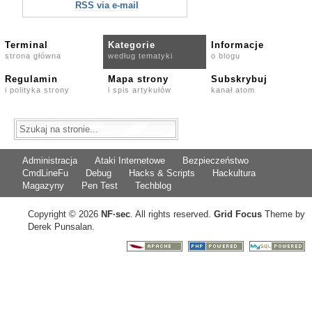
RSS via e-mail
Terminal
Kategorie
Informacje
strona główna
według tematyki
o blogu
Regulamin
Mapa strony
Subskrybuj
i polityka strony
i spis artykułów
kanał atom
Administracja
Ataki Internetowe
Bezpieczeństwo
CmdLineFu
Debug
Hacks & Scripts
Hackultura
Magazyny
Pen Test
Techblog
Copyright © 2026
NF
·
sec
. All rights reserved.
Grid Focus
Theme by
Derek Punsalan.