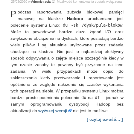
Przyśpieszanie
25/03/2020 w
Administracja
Możliwość komentowania
została wyłączona
odczytu
P
odczas raportowania zużycia blokowej pamięci
zajętości
dysków
masowej na klastrze
Hadoop
uruchamiane jest
na
polecenie systemu Linux:
du -sk /dysk/pula-bloków
.
Hadoop
Może to powodować bardzo dużo żądań I/O oraz
<
zwiększone obciążenie na dyskach, które posiadają bardzo
2.8.X
wiele plików i są aktualnie utylizowane przez zadania
chodzące na klastrze. Nie jest to najbardziej efektywny
sposób odpytywania o zajęte miejsce szczególnie kiedy w
tym czasie zasoby te powinny być przyznane na inne
zadania. W wielu przypadkach może dojść do
zakleszczania kiedy przetwarzanie i raportowanie jest
opóźnione ze względu nałożenie się czasów wykonania
tych operacji na siebie. W przypadku systemu Linux można
bardzo prosto podmienić polecenie
du
na
df
– jednak w
samym oprogramowaniu dystrybucji Hadoop bez
aktualizacji do
wyższej wersji
nie jest to możliwe.
[ czytaj całość… ]