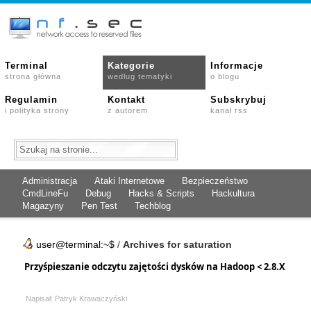
Terminal
Kategorie
Informacje
strona główna
według tematyki
o blogu
Regulamin
Kontakt
Subskrybuj
i polityka strony
z autorem
kanał rss
Administracja
Ataki Internetowe
Bezpieczeństwo
CmdLineFu
Debug
Hacks & Scripts
Hackultura
Magazyny
Pen Test
Techblog
user@terminal:~$
/
Archives for saturation
Przyśpieszanie odczytu zajętości dysków na Hadoop < 2.8.X
Napisał: Patryk Krawaczyński