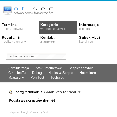
Terminal
Kategorie
Informacje
strona główna
według tematyki
o blogu
Regulamin
Kontakt
Subskrybuj
i polityka strony
z autorem
kanał rss
Administracja
Ataki Internetowe
Bezpieczeństwo
CmdLineFu
Debug
Hacks & Scripts
Hackultura
Magazyny
Pen Test
Techblog
user@terminal:~$
/
Archives for secure
Podstawy skryptów shell #3
Napisał: Patryk Krawaczyński