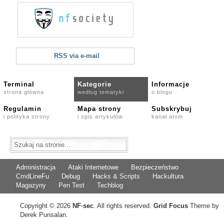
RSS via e-mail
Terminal
Kategorie
Informacje
strona główna
według tematyki
o blogu
Regulamin
Mapa strony
Subskrybuj
i polityka strony
i spis artykułów
kanał atom
Administracja
Ataki Internetowe
Bezpieczeństwo
CmdLineFu
Debug
Hacks & Scripts
Hackultura
Magazyny
Pen Test
Techblog
Copyright © 2026
NF
·
sec
. All rights reserved.
Grid Focus
Theme by
Derek Punsalan.