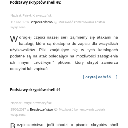
Podstawy skryptów shell #2
Napisał: Patryk Krawaczyński
Podstawy
11/06/2017 w
Bezpieczeństwo
Możliwość komentowania
została
skryptów
wyłączona
shell
W
drugiej części naszej serii zajmiemy się atakami na
#2
katalogi, które są dostępne do zapisu dla wszystkich
użytkowników. Pliki znajdujące się w tych katalogach
podatne są na atak polegający na możliwości zastąpienia
ich innym, „złośliwym” plikiem, który skrypt zamierza
odczytać lub zapisać.
[ czytaj całość… ]
Podstawy skryptów shell #1
Napisał: Patryk Krawaczyński
Podstawy
25/05/2017 w
Bezpieczeństwo
Możliwość komentowania
została
skryptów
wyłączona
shell
B
ezpieczeństwo, jeśli chodzi o pisanie skryptów shell
#1