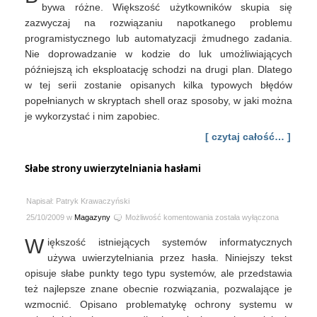
bywa różne. Większość użytkowników skupia się
zazwyczaj na rozwiązaniu napotkanego problemu
programistycznego lub automatyzacji żmudnego zadania.
Nie doprowadzanie w kodzie do luk umożliwiających
późniejszą ich eksploatację schodzi na drugi plan. Dlatego
w tej serii zostanie opisanych kilka typowych błędów
popełnianych w skryptach shell oraz sposoby, w jaki można
je wykorzystać i nim zapobiec.
[ czytaj całość… ]
Słabe strony uwierzytelniania hasłami
Napisał: Patryk Krawaczyński
Słabe
25/10/2009 w
Magazyny
Możliwość komentowania
została wyłączona
strony
W
iększość istniejących systemów informatycznych
uwierzytelniania
hasłami
używa uwierzytelniania przez hasła. Niniejszy tekst
opisuje słabe punkty tego typu systemów, ale przedstawia
też najlepsze znane obecnie rozwiązania, pozwalające je
wzmocnić. Opisano problematykę ochrony systemu w