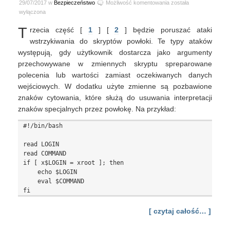
Podstawy
29/07/2017 w
Bezpieczeństwo
Możliwość komentowania
została
skryptów
wyłączona
shell
T
rzecia część [
1
] [
2
] będzie poruszać ataki
#3
wstrzykiwania do skryptów powłoki. Te typy ataków
występują, gdy użytkownik dostarcza jako argumenty
przechowywane w zmiennych skryptu spreparowane
polecenia lub wartości zamiast oczekiwanych danych
wejściowych. W dodatku użyte zmienne są pozbawione
znaków cytowania, które służą do usuwania interpretacji
znaków specjalnych przez powłokę. Na przykład:
#!/bin/bash

read LOGIN

read COMMAND

if [ x$LOGIN = xroot ]; then

    echo $LOGIN

    eval $COMMAND

[ czytaj całość… ]