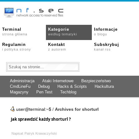
Terminal
Kategorie
Informacje
strona główna
według tematyki
o blogu
Regulamin
Kontakt
Subskrybuj
i polityka strony
z autorem
kanał rss
Administracja
Ataki Internetowe
Bezpieczeństwo
CmdLineFu
Debug
Hacks & Scripts
Hackultura
Magazyny
Pen Test
Techblog
user@terminal:~$
/
Archives for shorturl
Jak sprawdzić każdy shorturl ?
Napisał: Patryk Krawaczyński