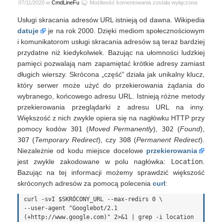
Jak
07/11/2020 w
CmdLineFu
Możliwość komentowania
została wyłączona
sprawdzić
Usługi skracania adresów URL istnieją od dawna. Wikipedia
każdy
shorturl
datuje
je na rok 2000. Dzięki mediom społecznościowym
?
i komunikatorom usługi skracania adresów są teraz bardziej
przydatne niż kiedykolwiek. Bazując na ułomności ludzkiej
pamięci pozwalają nam zapamiętać krótkie adresy zamiast
długich wierszy. Skrócona „część” działa jak unikalny klucz,
który serwer może użyć do przekierowania żądania do
wybranego, końcowego adresu URL. Istnieją różne metody
przekierowania przeglądarki z adresu URL na inny.
Większość z nich zwykle opiera się na nagłówku HTTP przy
pomocy kodów
301
(
Moved Permanently
),
302
(
Found
),
307
(
Temporary Redirect
), czy
308
(
Permanent Redirect
).
Niezależnie od kodu miejsce docelowe
przekierowania
jest zwykle zakodowane w polu nagłówka:
Location
.
Bazując na tej informacji możemy sprawdzić większość
skróconych adresów za pomocą polecenia
curl
:
curl -svI $SKRÓCONY_URL --max-redirs 0 \

--user-agent "Googlebot/2.1 