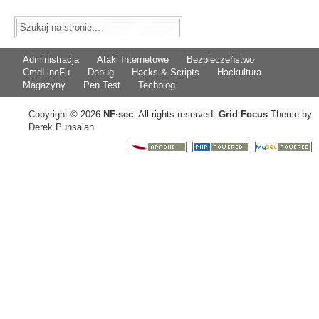
Administracja
Ataki Internetowe
Bezpieczeństwo
CmdLineFu
Debug
Hacks & Scripts
Hackultura
Magazyny
Pen Test
Techblog
Copyright © 2026
NF
·
sec
. All rights reserved.
Grid Focus
Theme by
Derek Punsalan.