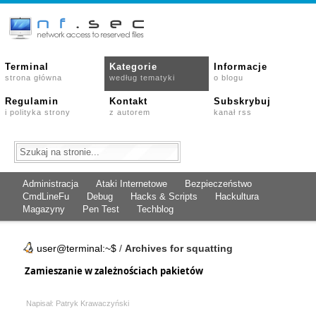
Terminal
Kategorie
Informacje
strona główna
według tematyki
o blogu
Regulamin
Kontakt
Subskrybuj
i polityka strony
z autorem
kanał rss
Administracja
Ataki Internetowe
Bezpieczeństwo
CmdLineFu
Debug
Hacks & Scripts
Hackultura
Magazyny
Pen Test
Techblog
user@terminal:~$
/
Archives for squatting
Zamieszanie w zależnościach pakietów
Napisał: Patryk Krawaczyński