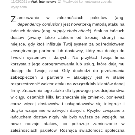
Zamieszanie
11/02/2021 w
Ataki Internetowe
Możliwość komentowania
została
w
wyłączona
zależnościach
Z
amieszanie w zależnościach pakietów (ang.
pakietów
dependency confusion
) jest nowatorką metodą ataku na
łańcuch dostaw (ang.
supply chain attack
). Atak na łańcuch
dostaw (zwany także atakiem od trzeciej strony) ma
miejsce, gdy ktoś infiltruje Twój system za pośrednictwem
zewnętrznego partnera lub dostawcy, który ma dostęp do
Twoich systemów i danych. Na przykład Twoja firma
korzysta z jego oprogramowania lub usług, które dają mu
dostęp do Twojej sieci. Gdy dochodzi do przełamania
zabezpieczeń u partnera – atakujący jest w stanie
rozprzestrzenić wektor ataku na
wszystkich
klientów danej
firmy. Znaczenie tego ataku dla typowego przedsiębiorstwa
w ciągu ostatnich kilku lat znacznie się zmieniło, ponieważ
coraz więcej dostawców i usługodawców się integruje i
dotyka wzajemnie wrażliwych danych. Ryzyko związane z
łańcuchem dostaw nigdy nie było wyższe ze względu na
nowe rodzaje ataków, co pokazuje zamieszanie w
zależnościach pakietów. Rosnąca świadomość społeczna