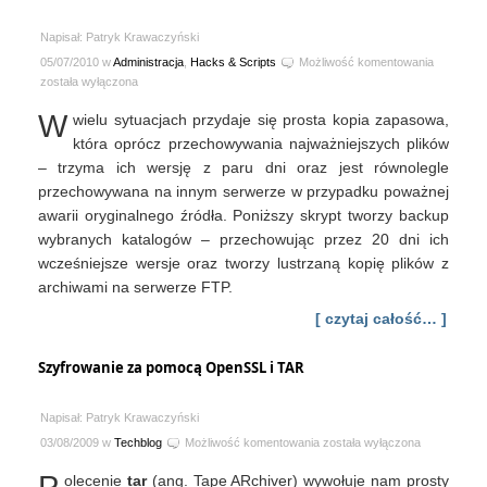
Napisał: Patryk Krawaczyński
Prosty
05/07/2010 w
Administracja
,
Hacks & Scripts
Możliwość komentowania
mirror
została wyłączona
backup
W
wielu sytuacjach przydaje się prosta kopia zapasowa,
via
(L)FTP
która oprócz przechowywania najważniejszych plików
– trzyma ich wersję z paru dni oraz jest równolegle
przechowywana na innym serwerze w przypadku poważnej
awarii oryginalnego źródła. Poniższy skrypt tworzy backup
wybranych katalogów – przechowując przez 20 dni ich
wcześniejsze wersje oraz tworzy lustrzaną kopię plików z
archiwami na serwerze FTP.
[ czytaj całość… ]
Szyfrowanie za pomocą OpenSSL i TAR
Napisał: Patryk Krawaczyński
Szyfrowanie
03/08/2009 w
Techblog
Możliwość komentowania
została wyłączona
za
olecenie
tar
(ang. Tape ARchiver) wywołuje nam prosty
pomocą