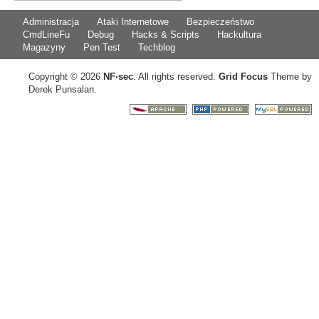
Administracja
Ataki Internetowe
Bezpieczeństwo
CmdLineFu
Debug
Hacks & Scripts
Hackultura
Magazyny
Pen Test
Techblog
Copyright © 2026
NF
·
sec
. All rights reserved.
Grid Focus
Theme by
Derek Punsalan.