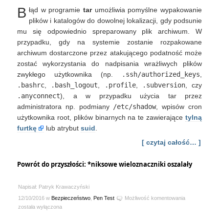
ominięcie
B
łąd w programie
tar
umożliwia pomyślne wypakowanie
ścieżki
rozpakowania
plików i katalogów do dowolnej lokalizacji, gdy podsunie
tar
mu się odpowiednio spreparowany plik archiwum. W
przypadku, gdy na systemie zostanie rozpakowane
archiwum dostarczone przez atakującego podatność może
zostać wykorzystania do nadpisania wrażliwych plików
zwykłego użytkownika (np.
.ssh/authorized_keys
,
.bashrc
,
.bash_logout
,
.profile
,
.subversion
, czy
.anyconnect
), a w przypadku użycia tar przez
administratora np. podmiany
/etc/shadow
, wpisów cron
użytkownika root, plików binarnych na te zawierające
tylną
furtkę
lub atrybut
suid
.
[ czytaj całość… ]
Powrót do przyszłości: *niksowe wieloznaczniki oszalały
Napisał: Patryk Krawaczyński
Powrót
12/10/2016 w
Bezpieczeństwo
,
Pen Test
Możliwość komentowania
do
została wyłączona
przyszłości: