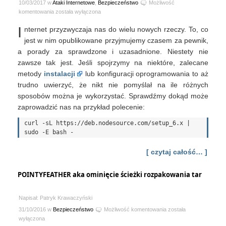
10/03/2017 w
Ataki Internetowe
,
Bezpieczeństwo
Możliwość
#Kochanki.Adminów
komentowania
została wyłączona
–
I
nternet przyzwyczaja nas do wielu nowych rzeczy. To, co
where
there’s
jest w nim opublikowane przyjmujemy czasem za pewnik,
a
a porady za sprawdzone i uzasadnione. Niestety nie
shell,
zawsze tak jest. Jeśli spojrzymy na niektóre, zalecane
there’s
metody
instalacji
lub konfiguracji oprogramowania to aż
a
trudno uwierzyć, że nikt nie pomyślał na ile różnych
way
sposobów można je wykorzystać. Sprawdźmy dokąd może
zaprowadzić nas na przykład polecenie:
curl -sL https://deb.nodesource.com/setup_6.x | 
[ czytaj całość… ]
POINTYFEATHER aka ominięcie ścieżki rozpakowania tar
Napisał: Patryk Krawaczyński
POINTYFEATHER
31/10/2016 w
Bezpieczeństwo
Możliwość komentowania
została
aka
wyłączona