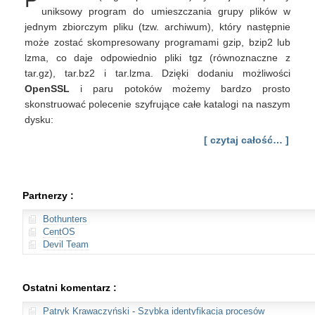
P
OpenSSL
uniksowy program do umieszczania grupy plików w
i
jednym zbiorczym pliku (tzw. archiwum), który następnie
TAR
może zostać skompresowany programami gzip, bzip2 lub
lzma, co daje odpowiednio pliki tgz (równoznaczne z
tar.gz), tar.bz2 i tar.lzma. Dzięki dodaniu możliwości
OpenSSL
i paru potoków możemy bardzo prosto
skonstruować polecenie szyfrujące całe katalogi na naszym
dysku:
[ czytaj całość… ]
Partnerzy :
Bothunters
CentOS
Devil Team
Ostatni komentarz :
Patryk Krawaczyński
-
Szybka identyfikacja procesów