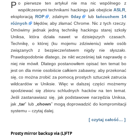
P
o pierwsze ten artykuł nie ma nic wspólnego z
*niksowe
wieloznaczniki
współczesnymi technikami hackingu jak obejście
ASLR
,
oszalały
eksploracją
ROP
, zdalnym
0day
lub
łańcuchem 14
różnych
błędów, aby złamać Chrome. Nic z tych rzeczy.
Omówimy jednak jedną technikę hackingu starej szkoły
Uniksa, która działa nawet w dzisiejszych czasach.
Technikę, o której (ku mojemu zdziwieniu) wiele osób
związanych z bezpieczeństwem nigdy nie słyszało.
Prawdopodobnie dlatego, że nikt wcześniej tak naprawdę o
niej nie mówił. Dlatego postanowiłem opisać ten temat bo
jest on dla mnie osobiście całkiem zabawny, aby przekonać
się, co można zrobić za pomocą prostych sztuczek zatrucia
wildcardów w Uniksie. Więc w dalszej części możnemy
spodziewać się zbioru schludnych hacków na ten temat.
Jeśli zastanawiasz się, jak podstawowe narzędzia Uniksa,
jak „
tar
” lub „
chown
” mogą doprowadzić do kompromitacji
systemu – czytaj dalej.
[ czytaj całość… ]
Prosty mirror backup via (L)FTP