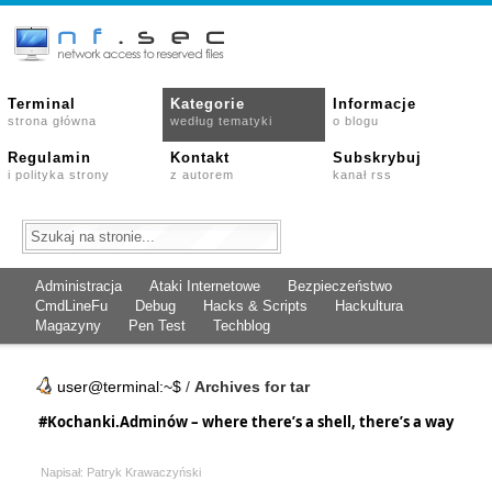
Terminal
Kategorie
Informacje
strona główna
według tematyki
o blogu
Regulamin
Kontakt
Subskrybuj
i polityka strony
z autorem
kanał rss
Administracja
Ataki Internetowe
Bezpieczeństwo
CmdLineFu
Debug
Hacks & Scripts
Hackultura
Magazyny
Pen Test
Techblog
user@terminal:~$
/
Archives for tar
#Kochanki.Adminów – where there’s a shell, there’s a way
Napisał: Patryk Krawaczyński