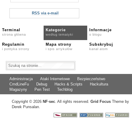
RSS via e-mail
Terminal
Kategorie
Informacje
strona główna
według tematyki
o blogu
Regulamin
Mapa strony
Subskrybuj
i polityka strony
i spis artykułów
kanał atom
Administracja
Ataki Internetowe
Bezpieczeństwo
CmdLineFu
Debug
Hacks & Scripts
Hackultura
Magazyny
Pen Test
Techblog
Copyright © 2026
NF
·
sec
. All rights reserved.
Grid Focus
Theme by
Derek Punsalan.