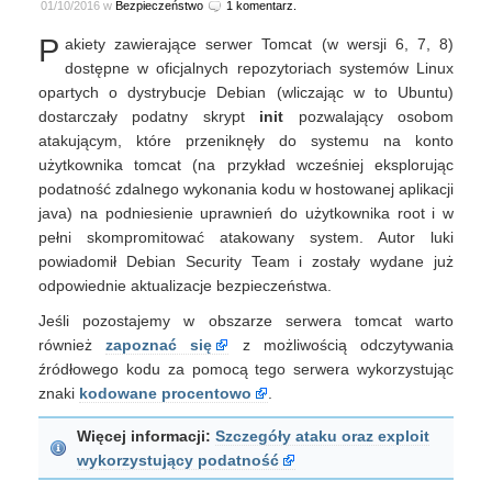
01/10/2016 w
Bezpieczeństwo
1 komentarz.
P
akiety zawierające serwer Tomcat (w wersji 6, 7, 8)
dostępne w oficjalnych repozytoriach systemów Linux
opartych o dystrybucje Debian (wliczając w to Ubuntu)
dostarczały podatny skrypt
init
pozwalający osobom
atakującym, które przeniknęły do systemu na konto
użytkownika tomcat (na przykład wcześniej eksplorując
podatność zdalnego wykonania kodu w hostowanej aplikacji
java) na podniesienie uprawnień do użytkownika root i w
pełni skompromitować atakowany system. Autor luki
powiadomił Debian Security Team i zostały wydane już
odpowiednie aktualizacje bezpieczeństwa.
Jeśli pozostajemy w obszarze serwera tomcat warto
również
zapoznać się
z możliwością odczytywania
źródłowego kodu za pomocą tego serwera wykorzystując
znaki
kodowane procentowo
.
Więcej informacji:
Szczegóły ataku oraz exploit
wykorzystujący podatność