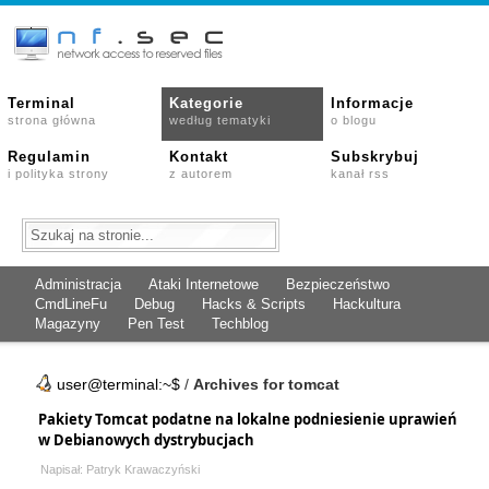
Terminal
Kategorie
Informacje
strona główna
według tematyki
o blogu
Regulamin
Kontakt
Subskrybuj
i polityka strony
z autorem
kanał rss
Administracja
Ataki Internetowe
Bezpieczeństwo
CmdLineFu
Debug
Hacks & Scripts
Hackultura
Magazyny
Pen Test
Techblog
user@terminal:~$
/
Archives for tomcat
Pakiety Tomcat podatne na lokalne podniesienie uprawień
w Debianowych dystrybucjach
Napisał: Patryk Krawaczyński