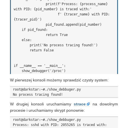
                print(f'Process: {process_name} 
with PID: {pid_number} is traced with:'

                      f' {tracer_name} with PID: 
{tracer_pid}')

                pid_found.append(pid_number)

    if pid_found:

                return True

    else:

        print('No process tracing found!')

        return False

if __name__ == '__main__':

W pierwszej konsoli możemy sprawdzić czysty system:
root@darkstar:~#./show_debbuger.py

W drugiej konsoli uruchamiamy
strace
na dowolnym
procesie i uruchamiamy skrypt ponownie:
root@darkstar:~#./show_debbuger.py

Process: sshd with PID: 2055265 is traced with: 