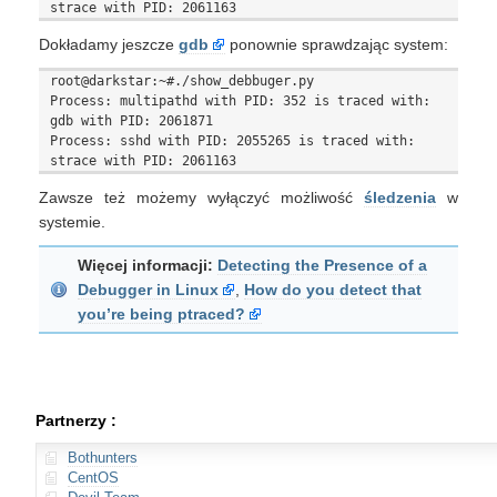
Dokładamy jeszcze
gdb
ponownie sprawdzając system:
root@darkstar:~#./show_debbuger.py

Process: multipathd with PID: 352 is traced with: 
gdb with PID: 2061871

Process: sshd with PID: 2055265 is traced with: 
Zawsze też możemy wyłączyć możliwość
śledzenia
w
systemie.
Więcej informacji:
Detecting the Presence of a
Debugger in Linux
,
How do you detect that
you’re being ptraced?
Partnerzy :
Bothunters
CentOS