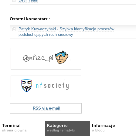
Devil Team
Ostatni komentarz :
Patryk Krawaczyński
-
Szybka identyfikacja procesów
podsłuchujących ruch sieciowy
RSS via e-mail
Terminal
Kategorie
Informacje
strona główna
według tematyki
o blogu