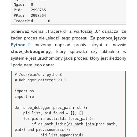
Ngid:	0

Pid:	2998765

PPid:	2998764

ponieważ wiersz „TracerPid” z wartością „0” oznacza, że
żaden proces nie „śledzi” tego procesu. Za pomocą języka
Python
możemy napisać prosty skrypt o nazwie
show_debbuger.py
, który sprawdzi czy aktualnie w
systemie jest uruchomiony jakiś proces, który jest śledzony
i poda nam jego dane:
#!/usr/bin/env python3

# Debugger detector v0.1

import os

import re

def show_debugger(proc_path: str):

    pid_list, pid_found = [], []

    for pid in os.listdir(proc_path):

        if os.path.isdir(os.path.join(proc_path, 
pid)) and pid.isnumeric():

            pid_list.append(pid)
