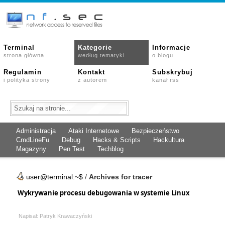
Terminal
Kategorie
Informacje
strona główna
według tematyki
o blogu
Regulamin
Kontakt
Subskrybuj
i polityka strony
z autorem
kanał rss
Administracja
Ataki Internetowe
Bezpieczeństwo
CmdLineFu
Debug
Hacks & Scripts
Hackultura
Magazyny
Pen Test
Techblog
user@terminal:~$
/
Archives for tracer
Wykrywanie procesu debugowania w systemie Linux
Napisał: Patryk Krawaczyński