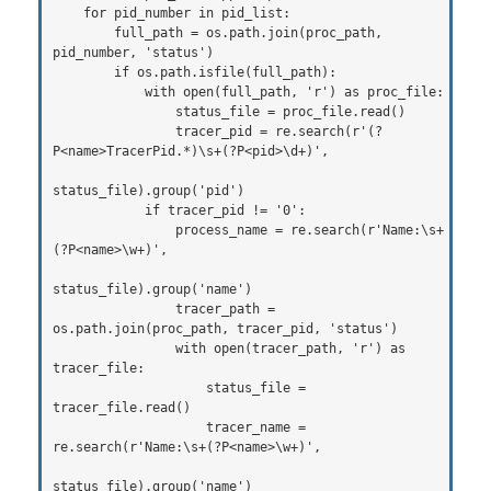
    for pid_number in pid_list:

        full_path = os.path.join(proc_path, 
pid_number, 'status')

        if os.path.isfile(full_path):

            with open(full_path, 'r') as proc_file:

                status_file = proc_file.read()

                tracer_pid = re.search(r'(?
P<name>TracerPid.*)\s+(?P<pid>\d+)',

status_file).group('pid')

            if tracer_pid != '0':

                process_name = re.search(r'Name:\s+
(?P<name>\w+)',

status_file).group('name')

                tracer_path = 
os.path.join(proc_path, tracer_pid, 'status')

                with open(tracer_path, 'r') as 
tracer_file:

                    status_file = 
tracer_file.read()

                    tracer_name = 
re.search(r'Name:\s+(?P<name>\w+)',

status_file).group('name')
