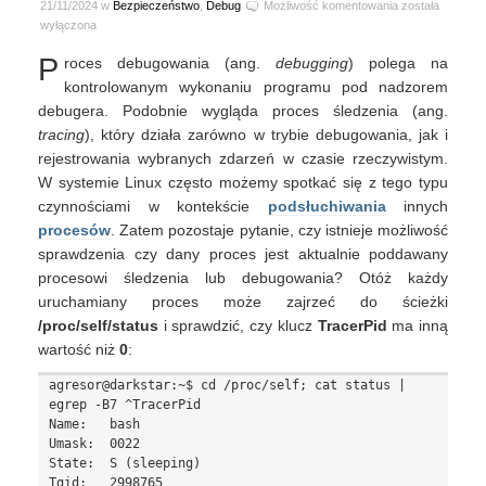
Wykrywanie
21/11/2024 w
Bezpieczeństwo
,
Debug
Możliwość komentowania
została
procesu
wyłączona
debugowania
P
roces debugowania (ang.
debugging
) polega na
w
systemie
kontrolowanym wykonaniu programu pod nadzorem
Linux
debugera. Podobnie wygląda proces śledzenia (ang.
tracing
), który działa zarówno w trybie debugowania, jak i
rejestrowania wybranych zdarzeń w czasie rzeczywistym.
W systemie Linux często możemy spotkać się z tego typu
czynnościami w kontekście
podsłuchiwania
innych
procesów
. Zatem pozostaje pytanie, czy istnieje możliwość
sprawdzenia czy dany proces jest aktualnie poddawany
procesowi śledzenia lub debugowania? Otóż każdy
uruchamiany proces może zajrzeć do ścieżki
/proc/self/status
i sprawdzić, czy klucz
TracerPid
ma inną
wartość niż
0
:
agresor@darkstar:~$ cd /proc/self; cat status | 
egrep -B7 ^TracerPid

Name:	bash

Umask:	0022

State:	S (sleeping)

Tgid:	2998765
