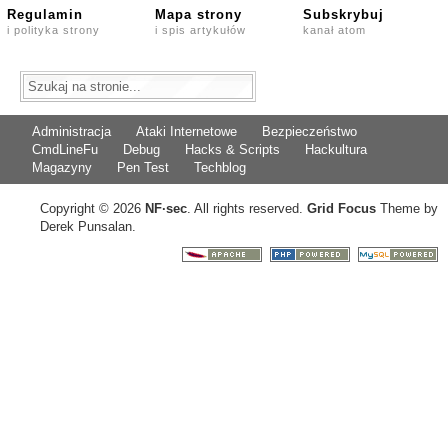
Regulamin
Mapa strony
Subskrybuj
i polityka strony
i spis artykułów
kanał atom
Administracja
Ataki Internetowe
Bezpieczeństwo
CmdLineFu
Debug
Hacks & Scripts
Hackultura
Magazyny
Pen Test
Techblog
Copyright © 2026
NF
·
sec
. All rights reserved.
Grid Focus
Theme by
Derek Punsalan.