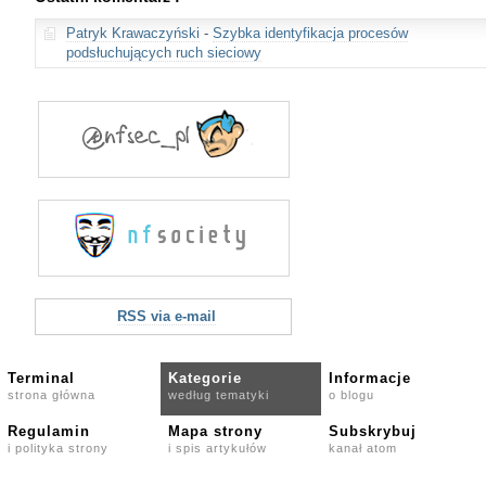
Patryk Krawaczyński
-
Szybka identyfikacja procesów
podsłuchujących ruch sieciowy
RSS via e-mail
Terminal
Kategorie
Informacje
strona główna
według tematyki
o blogu
Regulamin
Mapa strony
Subskrybuj
i polityka strony
i spis artykułów
kanał atom