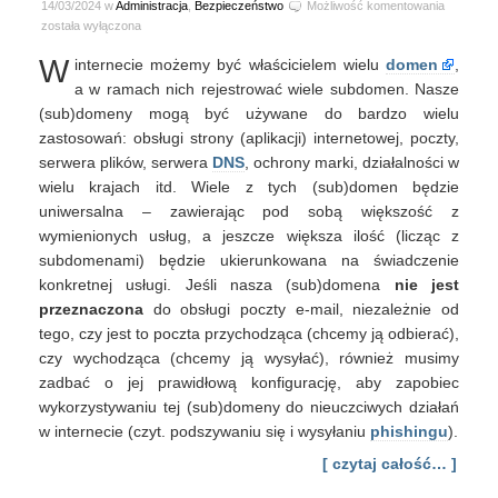
Hartowan
14/03/2024 w
Administracja
,
Bezpieczeństwo
Możliwość komentowania
(sub)dom
została wyłączona
nieużywa
W
internecie możemy być właścicielem wielu
domen
,
do
wysyłki
a w ramach nich rejestrować wiele subdomen. Nasze
i
(sub)domeny mogą być używane do bardzo wielu
odbioru
zastosowań: obsługi strony (aplikacji) internetowej, poczty,
poczty
serwera plików, serwera
DNS
, ochrony marki, działalności w
wielu krajach itd. Wiele z tych (sub)domen będzie
uniwersalna – zawierając pod sobą większość z
wymienionych usług, a jeszcze większa ilość (licząc z
subdomenami) będzie ukierunkowana na świadczenie
konkretnej usługi. Jeśli nasza (sub)domena
nie jest
przeznaczona
do obsługi poczty e-mail, niezależnie od
tego, czy jest to poczta przychodząca (chcemy ją odbierać),
czy wychodząca (chcemy ją wysyłać), również musimy
zadbać o jej prawidłową konfigurację, aby zapobiec
wykorzystywaniu tej (sub)domeny do nieuczciwych działań
w internecie (czyt. podszywaniu się i wysyłaniu
phishingu
).
[ czytaj całość… ]