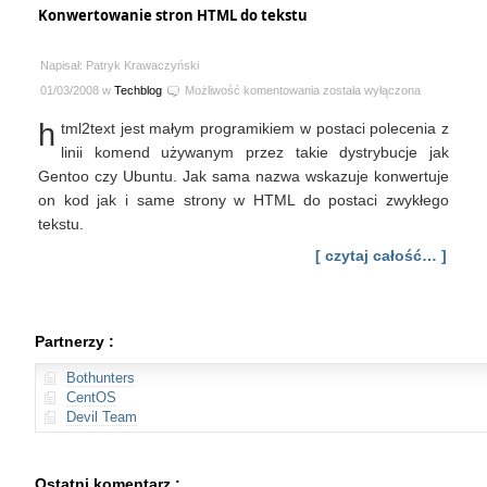
Konwertowanie stron HTML do tekstu
Napisał: Patryk Krawaczyński
Konwertowanie
01/03/2008 w
Techblog
Możliwość komentowania
została wyłączona
stron
h
tml2text jest małym programikiem w postaci polecenia z
HTML
do
linii komend używanym przez takie dystrybucje jak
tekstu
Gentoo czy Ubuntu. Jak sama nazwa wskazuje konwertuje
on kod jak i same strony w HTML do postaci zwykłego
tekstu.
[ czytaj całość… ]
Partnerzy :
Bothunters
CentOS
Devil Team
Ostatni komentarz :