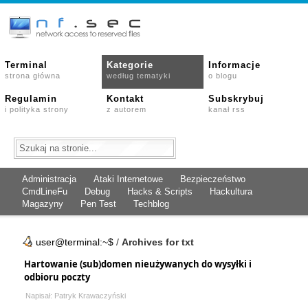
Terminal
Kategorie
Informacje
strona główna
według tematyki
o blogu
Regulamin
Kontakt
Subskrybuj
i polityka strony
z autorem
kanał rss
Administracja
Ataki Internetowe
Bezpieczeństwo
CmdLineFu
Debug
Hacks & Scripts
Hackultura
Magazyny
Pen Test
Techblog
user@terminal:~$
/
Archives for txt
Hartowanie (sub)domen nieużywanych do wysyłki i
odbioru poczty
Napisał: Patryk Krawaczyński