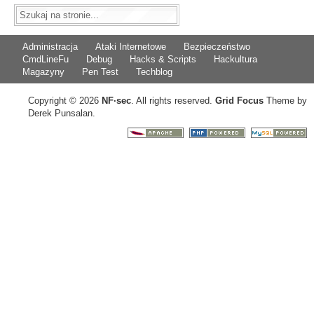
Administracja
Ataki Internetowe
Bezpieczeństwo
CmdLineFu
Debug
Hacks & Scripts
Hackultura
Magazyny
Pen Test
Techblog
Copyright © 2026
NF
·
sec
. All rights reserved.
Grid Focus
Theme by
Derek Punsalan.