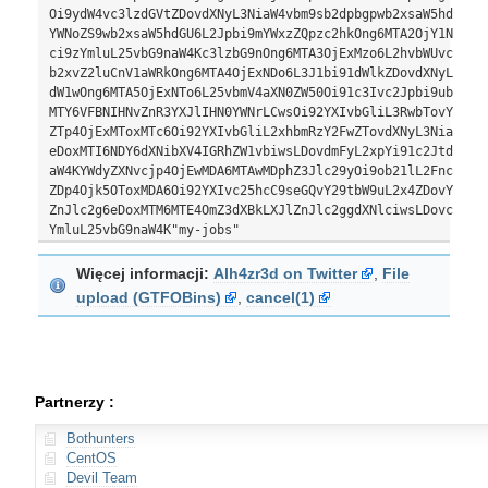
Oi9ydW4vc3lzdGVtZDovdXNyL3NiaW4vbm9sb2dpbgpwb2xsaW5hdGU6eD
YWNoZS9wb2xsaW5hdGU6L2Jpbi9mYWxzZQpzc2hkOng6MTA2OjY1NTM0Oj
ci9zYmluL25vbG9naW4Kc3lzbG9nOng6MTA3OjExMzo6L2hvbWUvc3lzbG
b2xvZ2luCnV1aWRkOng6MTA4OjExNDo6L3J1bi91dWlkZDovdXNyL3NiaW
dW1wOng6MTA5OjExNTo6L25vbmV4aXN0ZW50Oi91c3Ivc2Jpbi9ub2xvZ2
MTY6VFBNIHNvZnR3YXJlIHN0YWNrLCwsOi92YXIvbGliL3RwbTovYmluL2
ZTp4OjExMToxMTc6Oi92YXIvbGliL2xhbmRzY2FwZTovdXNyL3NiaW4vbm
eDoxMTI6NDY6dXNibXV4IGRhZW1vbiwsLDovdmFyL2xpYi91c2JtdXg6L3
aW4KYWdyZXNvcjp4OjEwMDA6MTAwMDphZ3Jlc29yOi9ob21lL2FncmVzb3
ZDp4Ojk5OToxMDA6Oi92YXIvc25hcC9seGQvY29tbW9uL2x4ZDovYmluL2
ZnJlc2g6eDoxMTM6MTE4OmZ3dXBkLXJlZnJlc2ggdXNlciwsLDovcnVuL3
Więcej informacji:
Alh4zr3d on Twitter
,
File
upload (GTFOBins)
,
cancel(1)
Partnerzy :
Bothunters
CentOS
Devil Team