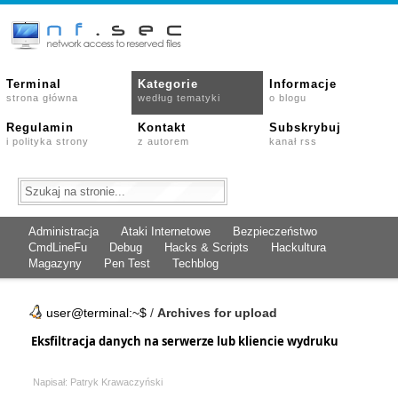
Terminal
Kategorie
Informacje
strona główna
według tematyki
o blogu
Regulamin
Kontakt
Subskrybuj
i polityka strony
z autorem
kanał rss
Administracja
Ataki Internetowe
Bezpieczeństwo
CmdLineFu
Debug
Hacks & Scripts
Hackultura
Magazyny
Pen Test
Techblog
user@terminal:~$
/
Archives for upload
Eksfiltracja danych na serwerze lub kliencie wydruku
Napisał: Patryk Krawaczyński