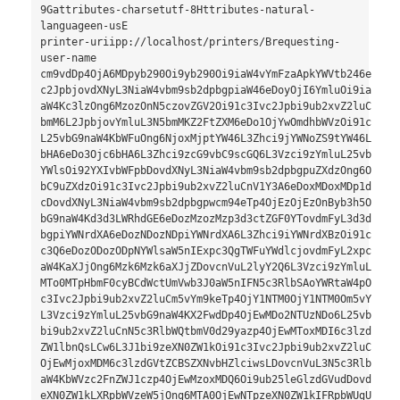
9Gattributes-charsetutf-8Httributes-natural-
languageen-usE

printer-uriipp://localhost/printers/Brequesting-
user-name     

cm9vdDp4OjA6MDpyb290Oi9yb290Oi9iaW4vYmFzaApkYWVtb246eDoxOj
c2JpbjovdXNyL3NiaW4vbm9sb2dpbgpiaW46eDoyOjI6YmluOi9iaW46L3
aW4Kc3lzOng6MzozOnN5czovZGV2Oi91c3Ivc2Jpbi9ub2xvZ2luCnN5bm
bmM6L2JpbjovYmluL3N5bmMKZ2FtZXM6eDo1OjYwOmdhbWVzOi91c3IvZ2
L25vbG9naW4KbWFuOng6NjoxMjptYW46L3Zhci9jYWNoZS9tYW46L3Vzci
bHA6eDo3Ojc6bHA6L3Zhci9zcG9vbC9scGQ6L3Vzci9zYmluL25vbG9naW
YWlsOi92YXIvbWFpbDovdXNyL3NiaW4vbm9sb2dpbgpuZXdzOng6OTo5Om
bC9uZXdzOi91c3Ivc2Jpbi9ub2xvZ2luCnV1Y3A6eDoxMDoxMDp1dWNwOi
cDovdXNyL3NiaW4vbm9sb2dpbgpwcm94eTp4OjEzOjEzOnByb3h5Oi9iaW
bG9naW4Kd3d3LWRhdGE6eDozMzozMzp3d3ctZGF0YTovdmFyL3d3dzovdX
bgpiYWNrdXA6eDozNDozNDpiYWNrdXA6L3Zhci9iYWNrdXBzOi91c3Ivc2
c3Q6eDozODozODpNYWlsaW5nIExpc3QgTWFuYWdlcjovdmFyL2xpc3Q6L3
aW4KaXJjOng6Mzk6Mzk6aXJjZDovcnVuL2lyY2Q6L3Vzci9zYmluL25vbG
MTo0MTpHbmF0cyBCdWctUmVwb3J0aW5nIFN5c3RlbSAoYWRtaW4pOi92YX
c3Ivc2Jpbi9ub2xvZ2luCm5vYm9keTp4OjY1NTM0OjY1NTM0Om5vYm9keT
L3Vzci9zYmluL25vbG9naW4KX2FwdDp4OjEwMDo2NTUzNDo6L25vbmV4aX
bi9ub2xvZ2luCnN5c3RlbWQtbmV0d29yazp4OjEwMToxMDI6c3lzdGVtZC
ZW1lbnQsLCw6L3J1bi9zeXN0ZW1kOi91c3Ivc2Jpbi9ub2xvZ2luCnN5c3
OjEwMjoxMDM6c3lzdGVtZCBSZXNvbHZlciwsLDovcnVuL3N5c3RlbWQ6L3
aW4KbWVzc2FnZWJ1czp4OjEwMzoxMDQ6Oi9ub25leGlzdGVudDovdXNyL3
eXN0ZW1kLXRpbWVzeW5jOng6MTA0OjEwNTpzeXN0ZW1kIFRpbWUgU3luY2