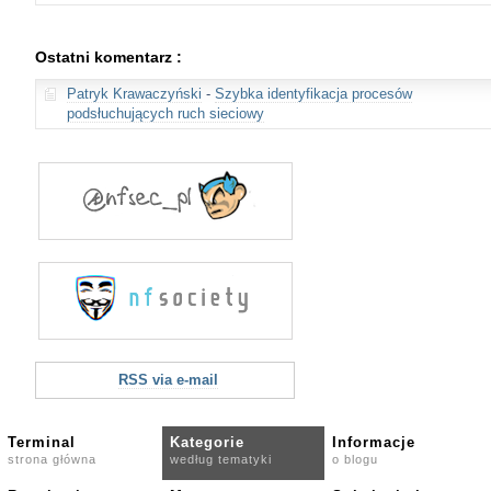
Ostatni komentarz :
Patryk Krawaczyński
-
Szybka identyfikacja procesów
podsłuchujących ruch sieciowy
RSS via e-mail
Terminal
Kategorie
Informacje
strona główna
według tematyki
o blogu