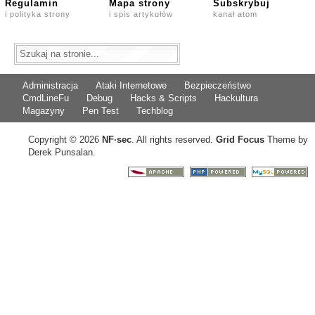
Regulamin
Mapa strony
Subskrybuj
i polityka strony
i spis artykułów
kanał atom
Administracja
Ataki Internetowe
Bezpieczeństwo
CmdLineFu
Debug
Hacks & Scripts
Hackultura
Magazyny
Pen Test
Techblog
Copyright © 2026
NF
·
sec
. All rights reserved.
Grid Focus
Theme by
Derek Punsalan.