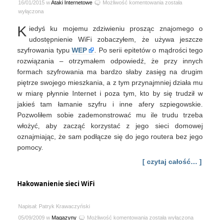
Historia
16/01/2015 w
Ataki Internetowe
Możliwość komentowania
została
pewnego
wyłączona
włamania
K
iedyś ku mojemu zdziwieniu prosząc znajomego o
#2
udostępnienie WiFi zobaczyłem, że używa jeszcze
szyfrowania typu
WEP
. Po serii epitetów o mądrości tego
rozwiązania – otrzymałem odpowiedź, że przy innych
formach szyfrowania ma bardzo słaby zasięg na drugim
piętrze swojego mieszkania, a z tym przynajmniej działa mu
w miarę płynnie Internet i poza tym, kto by się trudził w
jakieś tam łamanie szyfru i inne afery szpiegowskie.
Pozwoliłem sobie zademonstrować mu ile trudu trzeba
włożyć, aby zacząć korzystać z jego sieci domowej
oznajmiając, że sam podłącze się do jego routera bez jego
pomocy.
[ czytaj całość… ]
Hakowanienie sieci WiFi
Napisał: Patryk Krawaczyński
Hakowanienie
05/09/2009 w
Magazyny
Możliwość komentowania
została wyłączona