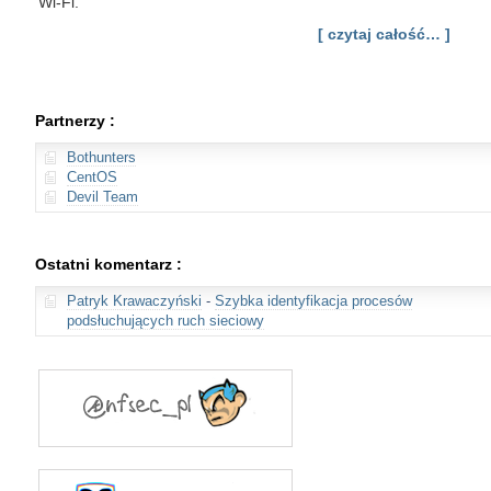
Wi-Fi.
[ czytaj całość… ]
Partnerzy :
Bothunters
CentOS
Devil Team
Ostatni komentarz :
Patryk Krawaczyński
-
Szybka identyfikacja procesów
podsłuchujących ruch sieciowy