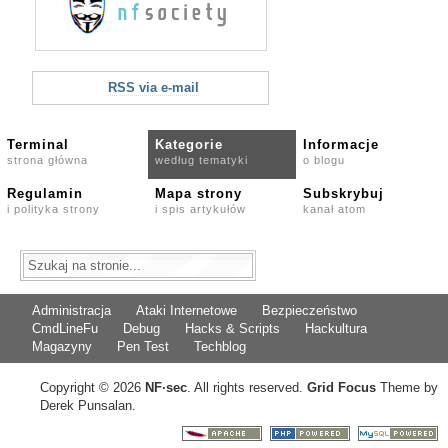
RSS via e-mail
Terminal
Kategorie
Informacje
strona główna
według tematyki
o blogu
Regulamin
Mapa strony
Subskrybuj
i polityka strony
i spis artykułów
kanał atom
Administracja
Ataki Internetowe
Bezpieczeństwo
CmdLineFu
Debug
Hacks & Scripts
Hackultura
Magazyny
Pen Test
Techblog
Copyright © 2026
NF
·
sec
. All rights reserved.
Grid Focus
Theme by
Derek Punsalan.