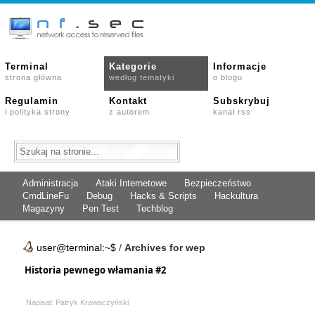
Terminal
Kategorie
Informacje
strona główna
według tematyki
o blogu
Regulamin
Kontakt
Subskrybuj
i polityka strony
z autorem
kanał rss
Administracja
Ataki Internetowe
Bezpieczeństwo
CmdLineFu
Debug
Hacks & Scripts
Hackultura
Magazyny
Pen Test
Techblog
user@terminal:~$
/
Archives for wep
Historia pewnego włamania #2
Napisał: Patryk Krawaczyński