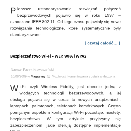
sieci
P
ierwsze ustandaryzowanie rozwiązań połączeń
WiFi
bezprzewodowych pojawiło się w roku 1997 –
oznaczone IEEE 802.11. Od tego czasu pojawiały się nowe
rozwiązania technologiczne, które systematycznie były
standaryzowane.
[ czytaj całość… ]
Bezpieczeństwo Wi-Fi – WEP, WPA i WPA2
Napisał: Patryk Krawaczyński
Bezpieczeństwo
16/08/2009 w
Magazyny
Możliwość komentowania
została wyłączona
Wi-
W
i-Fi, czyli Wireless Fidelity, jest obecnie jedną z
Fi
–
wiodących technologii bezprzewodowych, a jej
WEP,
obsługa pojawia się w coraz to nowych urządzeniach:
WPA
laptopach, palmtopach, telefonach komórkowych. Często
i
pomijanym aspektem konfiguracji Wi-Fi pozostaje, niestety,
WPA2
bezpieczeństwo. W tym artykule przyjrzymy się
zabezpieczeniom, jakie oferują dostępne implementacje