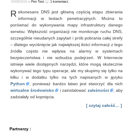
03/08/2016 w
Pen Test
1 komentarz.
R
ekonesans DNS jest główną częścią etapu zbierania
informacji w testach penetracyjnych. Można to
porównać do wykonywania mapy infrastruktury danego
serwisu. Większość organizacji nie monitoruje ruchu DNS,
szczególnie nieudanych zapytań i prób pobrania całej strefy
– dlatego wyciśnięcie jak największej ilości informacji z tego
źródła często nie wpływa na alarmy w systemach
bezpieczeństwa i nie wzbudza podejrzeń. W Internecie
istnieje wiele dostępnych narzędzi, które mogą skutecznie
wykonywać tego typu operacje, ale my skupimy się tylko na
kilku i w dodatku tylko na tych napisanych w języku
Python
, ponieważ bardzo łatwo jest stworzyć dla nich
wirtualne środowisko
i zainstalować
zależności
, aby
zadziałały od kopnięcia.
[ czytaj całość… ]
Partnerzy :