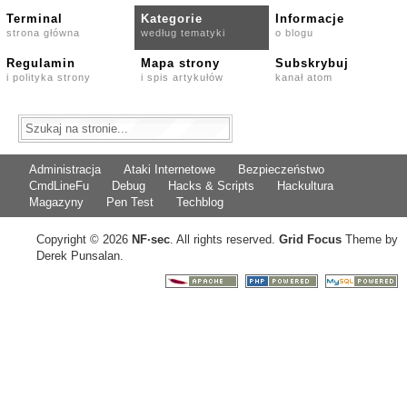
Terminal
Kategorie
Informacje
strona główna
według tematyki
o blogu
Regulamin
Mapa strony
Subskrybuj
i polityka strony
i spis artykułów
kanał atom
Administracja
Ataki Internetowe
Bezpieczeństwo
CmdLineFu
Debug
Hacks & Scripts
Hackultura
Magazyny
Pen Test
Techblog
Copyright © 2026
NF
·
sec
. All rights reserved.
Grid Focus
Theme by
Derek Punsalan.