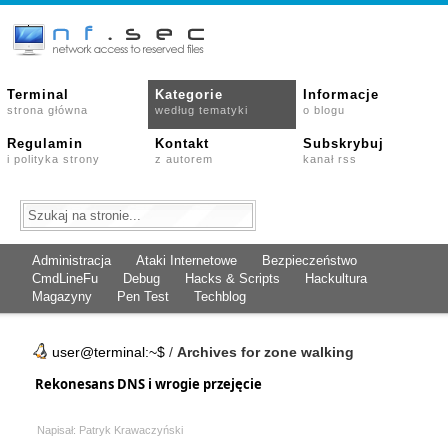
Terminal
Kategorie
Informacje
strona główna
według tematyki
o blogu
Regulamin
Kontakt
Subskrybuj
i polityka strony
z autorem
kanał rss
Administracja
Ataki Internetowe
Bezpieczeństwo
CmdLineFu
Debug
Hacks & Scripts
Hackultura
Magazyny
Pen Test
Techblog
user@terminal:~$
/
Archives for zone walking
Rekonesans DNS i wrogie przejęcie
Napisał: Patryk Krawaczyński