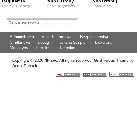
Regulamin
Mapa strony
Subskrybuj
i polityka strony
i spis artykułów
kanał atom
Administracja
Ataki Internetowe
Bezpieczeństwo
CmdLineFu
Debug
Hacks & Scripts
Hackultura
Magazyny
Pen Test
Techblog
Copyright © 2026
NF
·
sec
. All rights reserved.
Grid Focus
Theme by
Derek Punsalan.