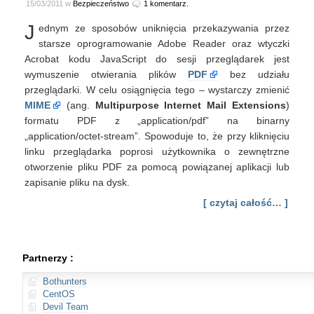
15/03/2011 w
Bezpieczeństwo
1 komentarz.
J
ednym ze sposobów uniknięcia przekazywania przez
starsze oprogramowanie Adobe Reader oraz wtyczki
Acrobat kodu JavaScript do sesji przeglądarek jest
wymuszenie otwierania plików
PDF
bez udziału
przeglądarki. W celu osiągnięcia tego – wystarczy zmienić
MIME
(ang.
Multipurpose Internet Mail Extensions
)
formatu PDF z „application/pdf” na binarny
„application/octet-stream”. Spowoduje to, że przy kliknięciu
linku przeglądarka poprosi użytkownika o zewnętrzne
otworzenie pliku PDF za pomocą powiązanej aplikacji lub
zapisanie pliku na dysk.
[ czytaj całość… ]
Partnerzy :
Bothunters
CentOS
Devil Team