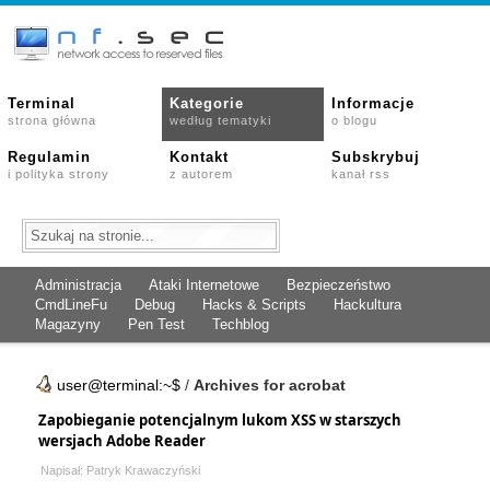
Terminal
Kategorie
Informacje
strona główna
według tematyki
o blogu
Regulamin
Kontakt
Subskrybuj
i polityka strony
z autorem
kanał rss
Administracja
Ataki Internetowe
Bezpieczeństwo
CmdLineFu
Debug
Hacks & Scripts
Hackultura
Magazyny
Pen Test
Techblog
user@terminal:~$
/
Archives for acrobat
Zapobieganie potencjalnym lukom XSS w starszych
wersjach Adobe Reader
Napisał: Patryk Krawaczyński