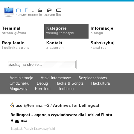
Terminal
Kategorie
Informacje
strona główna
według tematyki
o blogu
Regulamin
Kontakt
Subskrybuj
i polityka strony
z autorem
kanał rss
Administracja
Ataki Internetowe
Bezpieczeństwo
CmdLineFu
Debug
Hacks & Scripts
Hackultura
Magazyny
Pen Test
Techblog
user@terminal:~$
/
Archives for bellingcat
Bellingcat – agencja wywiadowcza dla ludzi od Eliota
Higginsa
Napisał: Patryk Krawaczyński