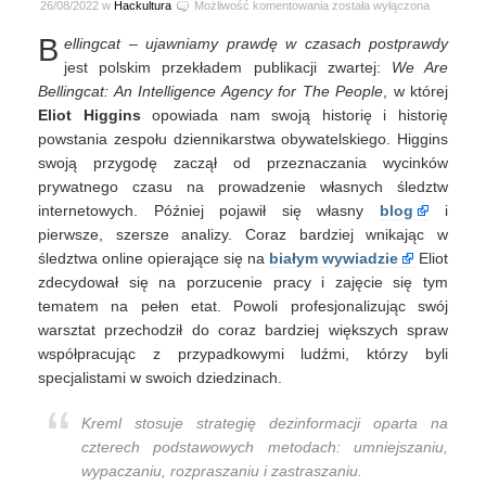
Bellingcat
26/08/2022 w
Hackultura
Możliwość komentowania
została wyłączona
–
B
ellingcat – ujawniamy prawdę w czasach postprawdy
agencja
wywiadowcza
jest polskim przekładem publikacji zwartej:
We Are
dla
Bellingcat: An Intelligence Agency for The People
, w której
ludzi
Eliot Higgins
opowiada nam swoją historię i historię
od
powstania zespołu dziennikarstwa obywatelskiego. Higgins
Eliota
swoją przygodę zaczął od przeznaczania wycinków
Higginsa
prywatnego czasu na prowadzenie własnych śledztw
internetowych. Później pojawił się własny
blog
i
pierwsze, szersze analizy. Coraz bardziej wnikając w
śledztwa online opierające się na
białym wywiadzie
Eliot
zdecydował się na porzucenie pracy i zajęcie się tym
tematem na pełen etat. Powoli profesjonalizując swój
warsztat przechodził do coraz bardziej większych spraw
współpracując z przypadkowymi ludźmi, którzy byli
specjalistami w swoich dziedzinach.
Kreml stosuje strategię dezinformacji oparta na
czterech podstawowych metodach: umniejszaniu,
wypaczaniu, rozpraszaniu i zastraszaniu.