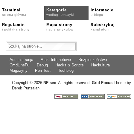
Terminal
Kategorie
Informacje
strona główna
według tematyki
o blogu
Regulamin
Mapa strony
Subskrybuj
i polityka strony
i spis artykułów
kanał atom
Administracja
Ataki Internetowe
Bezpieczeństwo
CmdLineFu
Debug
Hacks & Scripts
Hackultura
Magazyny
Pen Test
Techblog
Copyright © 2026
NF
·
sec
. All rights reserved.
Grid Focus
Theme by
Derek Punsalan.