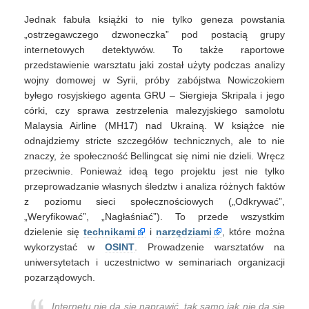
Jednak fabuła książki to nie tylko geneza powstania
„ostrzegawczego dzwoneczka” pod postacią grupy
internetowych detektywów. To także raportowe
przedstawienie warsztatu jaki został użyty podczas analizy
wojny domowej w Syrii, próby zabójstwa Nowiczokiem
byłego rosyjskiego agenta GRU – Siergieja Skripala i jego
córki, czy sprawa zestrzelenia malezyjskiego samolotu
Malaysia Airline (MH17) nad Ukrainą. W książce nie
odnajdziemy stricte szczegółów technicznych, ale to nie
znaczy, że społeczność Bellingcat się nimi nie dzieli. Wręcz
przeciwnie. Ponieważ ideą tego projektu jest nie tylko
przeprowadzanie własnych śledztw i analiza różnych faktów
z poziomu sieci społecznościowych („Odkrywać”,
„Weryfikować”, „Nagłaśniać”). To przede wszystkim
dzielenie się
technikami
i
narzędziami
, które można
wykorzystać w
OSINT
. Prowadzenie warsztatów na
uniwersytetach i uczestnictwo w seminariach organizacji
pozarządowych.
Internetu nie da się naprawić, tak samo jak nie da się