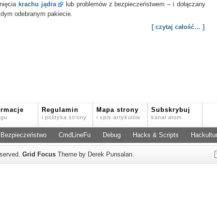
knięcia
krachu jądra
lub problemów z bezpieczeństwem – i dołączany
żdym odebranym pakiecie.
[ czytaj całość… ]
ormacje
Regulamin
Mapa strony
Subskrybuj
ogu
i polityka strony
i spis artykułów
kanał atom
Bezpieczeństwo
CmdLineFu
Debug
Hacks & Scripts
Hackultu
reserved.
Grid Focus
Theme by Derek Punsalan.