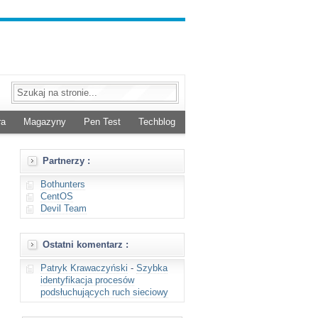
ra
Magazyny
Pen Test
Techblog
Partnerzy :
Bothunters
CentOS
Devil Team
Ostatni komentarz :
Patryk Krawaczyński
-
Szybka
identyfikacja procesów
podsłuchujących ruch sieciowy