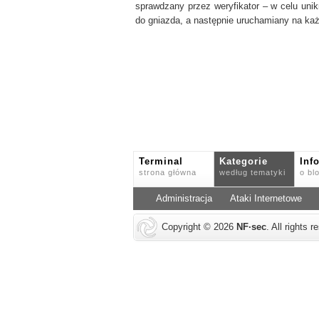
sprawdzany przez weryfikator – w celu uni
do gniazda, a następnie uruchamiany na ka
Terminal
Kategorie
Inf
strona główna
według tematyki
o bl
Administracja
Ataki Internetowe
Copyright © 2026
NF
·
sec
. All rights 