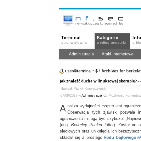
Terminal
Kategorie
Inf
strona główna
według tematyki
o bl
Administracja
Ataki Internetowe
user@terminal:~$
/
Archives for berkeley
Jak znaleźć ducha w linuksowej skorupie? –
Napisał: Patryk Krawaczyński
07/09/2017 w
Administracja
Możliwość komento
A
naliza wydajności często jest ogranic
Obserwacja tych zjawisk pozwala in
ograniczenia i mogą być szybsze. „Najnow
(ang.
Berkeley Packet Filter
). Został on
sieciowych oraz uniknięcia ich bezużytecz
składał się z prostego
kodu bajtowego