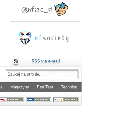
RSS via e-mail
ra
Magazyny
Pen Test
Techblog