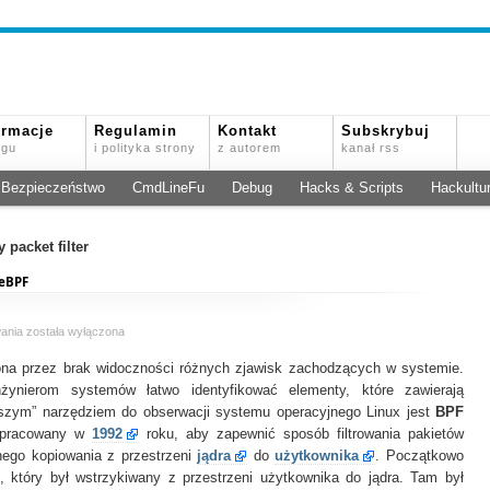
ormacje
Regulamin
Kontakt
Subskrybuj
ogu
i polityka strony
z autorem
kanał rss
Bezpieczeństwo
CmdLineFu
Debug
Hacks & Scripts
Hackultu
 packet filter
 eBPF
Jak
wania
została wyłączona
znaleźć
zona przez brak widoczności różnych zjawisk zachodzących w systemie.
ducha
w
żynierom systemów łatwo identyfikować elementy, które zawierają
linuksowej
szym” narzędziem do obserwacji systemu operacyjnego Linux jest
BPF
skorupie?
 opracowany w
1992
roku, aby zapewnić sposób filtrowania pakietów
–
nego kopiowania z przestrzeni
jądra
do
użytkownika
. Początkowo
eBPF
, który był wstrzykiwany z przestrzeni użytkownika do jądra. Tam był