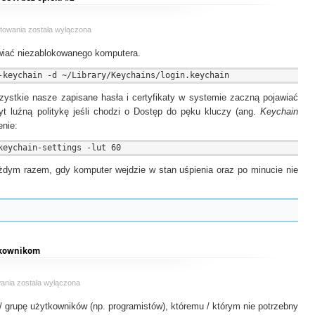
Dlaczego
towania
została wyłączona
nie
wiać niezablokowanego komputera.
należy
zostawiać
swojego
Mac
ystkie nasze zapisane hasła i certyfikaty w systemie zaczną pojawiać
OS
t luźną politykę jeśli chodzi o Dostęp do pęku kluczy (ang.
Keychain
X
bez
enie:
opieki
#2
żdym razem, gdy komputer wejdzie w stan uśpienia oraz po minucie nie
tkownikom
Zablokowanie
wania
została wyłączona
połączeń
 grupę użytkowników (np. programistów), któremu / którym nie potrzebny
wychodzących