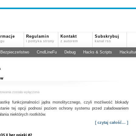
ormacje
Regulamin
Kontakt
Subskrybuj
ogu
i polityka strony
z autorem
kanał rss
Bezpieczeństwo
CmdLineFu
Debug
Hacks & Scripts
Hackultu
a
ów
Wyłączenie
towania
została wyłączona
ładowania
tkę funkcjonalności jądra monolitycznego, czyli możliwość blokady
dodatkowych
modułów
tanie tej opcji podnosi poziom ochrony systemu przed załadowaniem
ania niektórych rootkitów.
[ czytaj całość… ]
OS X bez opieki #2