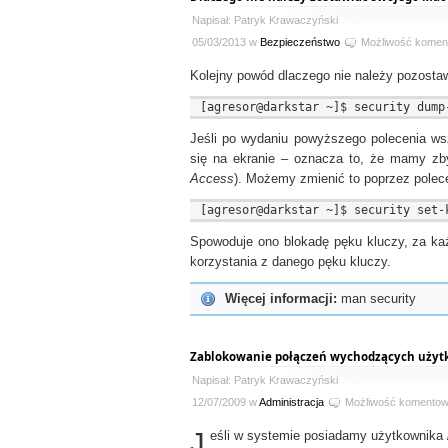
Napisał: Patryk Krawaczyński
05/03/2013 w
Bezpieczeństwo
Możliwość komen
Kolejny powód dlaczego nie należy pozosta
Jeśli po wydaniu powyższego polecenia wsz
się na ekranie – oznacza to, że mamy zby
Access
). Możemy zmienić to poprzez polec
Spowoduje ono blokadę pęku kluczy, za ka
korzystania z danego pęku kluczy.
Więcej informacji:
man security
Zablokowanie połączeń wychodzących uży
Napisał: Patryk Krawaczyński
12/07/2009 w
Administracja
Możliwość komento
J
eśli w systemie posiadamy użytkownika /