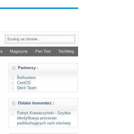
ra
Magazyny
Pen Test
Techblog
Partnerzy :
Bothunters
CentOS
Devil Team
Ostatni komentarz :
Patryk Krawaczyński
-
Szybka
identyfikacja procesów
podsłuchujących ruch sieciowy