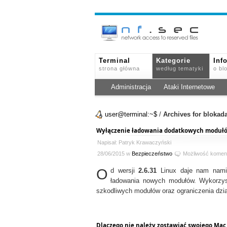
Terminal
Kategorie
Inf
strona główna
według tematyki
o bl
Administracja
Ataki Internetowe
user@terminal:~$
/
Archives for blokad
Wyłączenie ładowania dodatkowych moduł
Napisał: Patryk Krawaczyński
28/06/2015 w
Bezpieczeństwo
Możliwość komen
O
d wersji
2.6.31
Linux daje nam namias
ładowania nowych modułów. Wykorzys
szkodliwych modułów oraz ograniczenia dział
Dlaczego nie należy zostawiać swojego Mac 