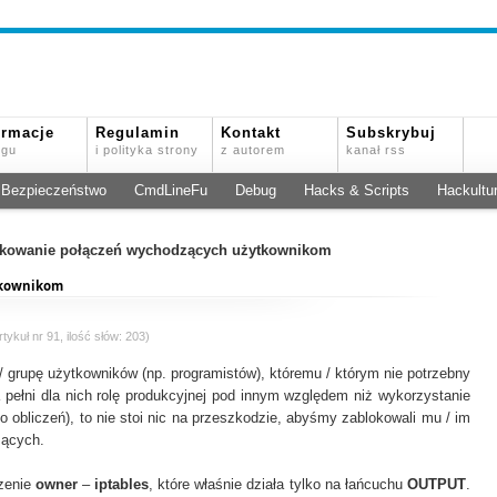
ormacje
Regulamin
Kontakt
Subskrybuj
ogu
i polityka strony
z autorem
kanał rss
Bezpieczeństwo
CmdLineFu
Debug
Hacks & Scripts
Hackultu
kowanie połączeń wychodzących użytkownikom
tkownikom
tykuł nr 91, ilość słów: 203)
 grupę użytkowników (np. programistów), któremu / którym nie potrzebny
 pełni dla nich rolę produkcyjnej pod innym względem niż wykorzystanie
do obliczeń), to nie stoi nic na przeszkodzie, abyśmy zablokowali mu / im
zących.
rzenie
owner
–
iptables
, które właśnie działa tylko na łańcuchu
OUTPUT
.