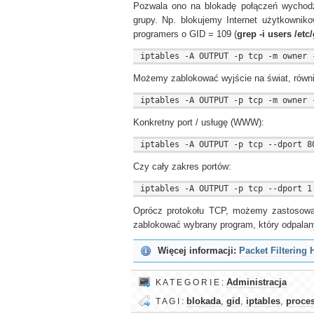
Pozwala ono na blokadę połączeń wychod
grupy. Np. blokujemy Internet użytkowniko
programers o GID = 109 (
grep -i users /etc
Możemy zablokować wyjście na świat, równie
Konkretny port / usługę (WWW):
Czy cały zakres portów:
Oprócz protokołu TCP, możemy zastosow
zablokować wybrany program, który odpalan
Więcej informacji:
Packet Filtering
K A T E G O R I E :
Administracja
T A G I :
blokada
,
gid
,
iptables
,
proce