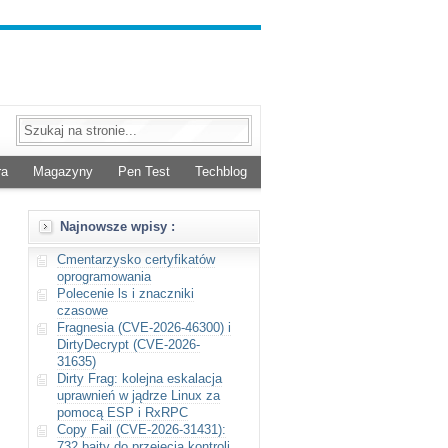
ra
Magazyny
Pen Test
Techblog
Najnowsze wpisy :
Cmentarzysko certyfikatów
oprogramowania
Polecenie ls i znaczniki
czasowe
Fragnesia (CVE-2026-46300) i
DirtyDecrypt (CVE-2026-
31635)
Dirty Frag: kolejna eskalacja
uprawnień w jądrze Linux za
pomocą ESP i RxRPC
Copy Fail (CVE-2026-31431):
732 bajty do przejęcia kontroli