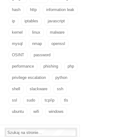
hash
http
information leak
ip
iptables
javascript
kernel
linux
malware
mysql
nmap
openssl
OSINT
password
performance
phishing
php
privilege escalation
python
shell
slackware
ssh
ssl
sudo
tcp/ip
tls
ubuntu
wifi
windows