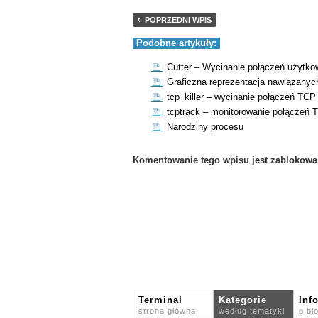
POPRZEDNI WPIS
Podobne artykuły:
Cutter – Wycinanie połączeń użytk
Graficzna reprezentacja nawiązanyc
tcp_killer – wycinanie połączeń TC
tcptrack – monitorowanie połączeń 
Narodziny procesu
Komentowanie tego wpisu jest zablokowa
Terminal
Kategorie
Inf
strona główna
według tematyki
o bl