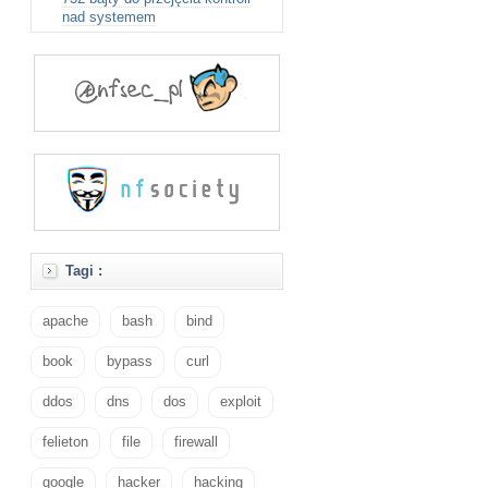
nad systemem
Tagi :
apache
bash
bind
book
bypass
curl
ddos
dns
dos
exploit
felieton
file
firewall
google
hacker
hacking