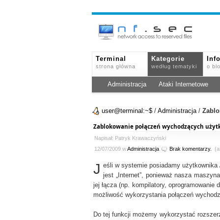
Terminal
Kategorie
Inf
strona główna
według tematyki
o bl
Administracja
Ataki Internetowe
user@terminal:~$
/
Administracja
/
Zablo
Zablokowanie połączeń wychodzących uży
Napisał: Patryk Krawaczyński
12/07/2009 w
Administracja
Brak komentarzy.
(ar
J
eśli w systemie posiadamy użytkownika /
jest „Internet”, ponieważ nasza maszyna
jej łącza (np. kompilatory, oprogramowanie 
możliwość wykorzystania połączeń wychod
Do tej funkcji możemy wykorzystać rozsze