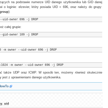
zących na podstawie numerze UID danego użytkownika lub GID danej
wi o loginie: elzevier, który posiada UID = 696, oraz należy do grupy:
/group
):
ż całej grupie:
ać także UDP oraz ICMP. W sposób ten, możemy również skutecznie
y jest z uprawnieniami danego użytkownika.
 HowTo
sy
,
uid