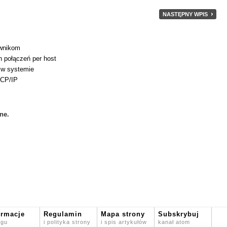
NASTĘPNY WPIS
ownikom
h połączeń per host
P w systemie
TCP/IP
ne.
ormacje
Regulamin
Mapa strony
Subskrybuj
ogu
i polityka strony
i spis artykułów
kanał atom