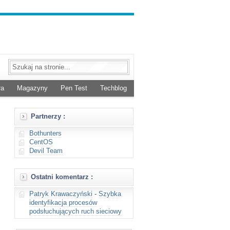
ra
Magazyny
Pen Test
Techblog
Partnerzy :
Bothunters
CentOS
Devil Team
Ostatni komentarz :
Patryk Krawaczyński
-
Szybka
identyfikacja procesów
podsłuchujących ruch sieciowy