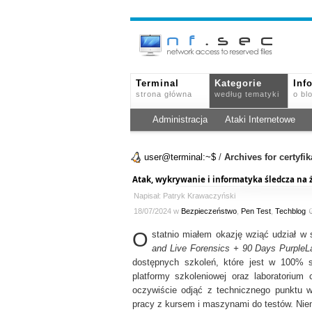
Terminal
Kategorie
Inf
strona główna
według tematyki
o bl
Administracja
Ataki Internetowe
user@terminal:~$
/
Archives for certyfik
Atak, wykrywanie i informatyka śledcza na
Napisał: Patryk Krawaczyński
18/07/2024 w
Bezpieczeństwo
,
Pen Test
,
Techblog
O
statnio miałem okazję wziąć udział w 
and Live Forensics + 90 Days Purple
dostępnych szkoleń, które jest w 100% 
platformy szkoleniowej oraz laboratoriu
oczywiście odjąć z technicznego punktu w
pracy z kursem i maszynami do testów. Niem