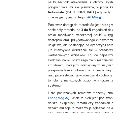
nauki technik atakowania i obrony sys
przypomniała mi się pierwsza, kupiona 
Robomatic
(ISBN:
838715041X
) – tylko t
i nie użyjemy już do tego
SATANa
.
Ponieważ dostęp do materiałów jest
nieogr
sobie cały material od
3 do 5
zagadnień dzi
braku możliwości wieczornej nauki w ty
dostępów oraz przygotowanego ekosystemu.
uciążliwe, ale posiadając do dyspozycji agr
już intensywne wgryzanie się w przedstaw
wartościowych wniosków. To, co najbardzi
Podczas nauki poszczególnych rozdziałó
strukturami narzędzi ofensywnych używ
przeprowadzanie polowań na poznane zagro
razu przetestować jako warstwy do ochrony
to robimy na różnych poziomach (przestrz
systemu.
Listę poruszanych tematów możemy znal
changelog
). Wiele z nich jest porusz
dalszej eksploracji tematu czy zagadnień p
dezaktualizację to możemy je zgłaszać na a