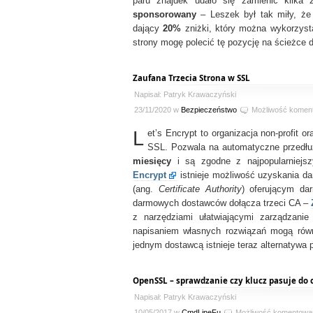
paru znajdek udało się zamienić kilk
sponsorowany
– Leszek był tak miły, że
dający
20%
zniżki, który można wykorzys
strony mogę polecić tę pozycję na ścieżce
Zaufana Trzecia Strona w SSL
Napisał: Patryk Krawaczyński
23/11/2020 w
Bezpieczeństwo
Możliwość komen
L
et’s Encrypt to organizacja non-profit 
SSL. Pozwala na automatyczne przedłuż
miesięcy
i są zgodne z najpopularniejs
Encrypt
istnieje możliwość uzyskania d
(ang.
Certificate Authority
) oferującym da
darmowych dostawców dołącza trzeci CA –
z narzędziami ułatwiającymi zarządzanie
napisaniem własnych rozwiązań mogą rów
jednym dostawcą istnieje teraz alternatywa 
OpenSSL – sprawdzanie czy klucz pasuje do 
Napisał: Patryk Krawaczyński
10/05/2017 w
CmdLineFu
Możliwość komentowa