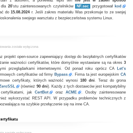
a zdań z autorem, a ponieważ wpis ten
nie jest w żaden sposób
 dla
20
’stu zainteresowanych czytelników
NF.sec
przygotował
kod
tać do
15.08.2024
r. Jeśli zakres materiału Was przekonuje to ze swojej
 doskonalenia swojego warsztatu z bezpieczeństwa systemu Linux.
Zaufana
towania
została wyłączona
Trzecia
oraz projekt open-source zapewniający dostęp do bezpłatnych certyfikatów
Strona
w
anie ważności certyfikatów, które domyślnie wystawiane są na okres
3
SSL
zymi przeglądarkami internetowymi. Od ponad roku oprócz CA
Let’s
armowych certyfikatów od firmy
Bypass
. Firma ta jest europejskim
CA
rmowe certyfikaty, których ważność wynosi
180 dni
. Teraz do grona
ZeroSSL
(również
90 dni
). Każdy z tych dostawców jest kompatybilny
 certyfikatami, jak
CertBot
oraz
ACME
. Osoby zainteresowane
nież wykorzystać REST API. W przypadku problemów technicznych z
pozwalająca na szybkie przełączenie się na inne CA.
certyfikatu
OpenSSL
nia
została wyłączona