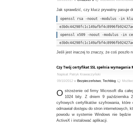
Jak sprawdzić, czy klucz prywatny pasuje 
Jeśli jest inaczej to znaczy, że coś poszło n
Czy Twój certyfikat SSL spełnia wymagania 
Napisał: Patryk Krawaczyński
09/10/2012 w
Bezpieczeństwo
,
Techblog
Możliw
O
strzeżenie od firmy Microsoft dla całe
1024 bity. Z dniem 9 października 
cyfrowych certyfikatów szyfrowania, któr
odmawiał dostępu do stron internetowych, 
powodu w systemie Windows nie będzie 
ActiveX i instalować aplikacji.