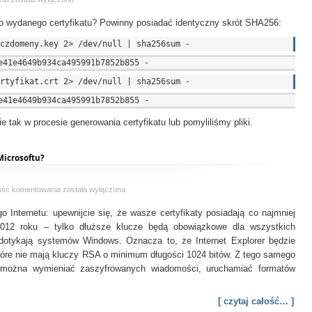
–
do wydanego certyfikatu? Powinny posiadać identyczny skrót SHA256:
sprawdzanie
czy
klucz
pasuje
do
certyfikatu
ie tak w procesie generowania certyfikatu lub pomyliliśmy pliki.
Microsoftu?
Czy
ość komentowania
została wyłączona
Twój
go Internetu: upewnijcie się, że wasze certyfikaty posiadają co najmniej
certyfikat
SSL
2012 roku – tylko dłuższe klucze będą obowiązkowe dla wszystkich
spełnia
e dotykają systemów Windows. Oznacza to, że Internet Explorer będzie
wymagania
które nie mają kluczy RSA o minimum długości 1024 bitów. Z tego samego
Microsoftu?
można wymieniać zaszyfrowanych wiadomości, uruchamiać formatów
[ czytaj całość… ]