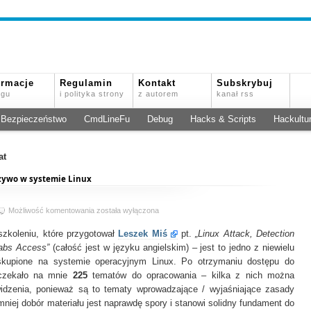
ormacje
Regulamin
Kontakt
Subskrybuj
ogu
i polityka strony
z autorem
kanał rss
Bezpieczeństwo
CmdLineFu
Debug
Hacks & Scripts
Hackultu
at
 żywo w systemie Linux
Atak,
Możliwość komentowania
została wyłączona
wykrywanie
szkoleniu, które przygotował
i
Leszek Miś
pt.
„Linux Attack, Detection
informatyka
Labs Access”
(całość jest w języku angielskim) – jest to jedno z niewielu
śledcza
skupione na systemie operacyjnym Linux. Po otrzymaniu dostępu do
na
m czekało na mnie
225
tematów do opracowania – kilka z nich można
żywo
idzenia, ponieważ są to tematy wprowadzające / wyjaśniające zasady
w
niej dobór materiału jest naprawdę spory i stanowi solidny fundament do
systemie