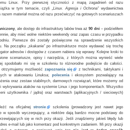
Linux
temu Linux. Przy pierwszej styczności z mapą zagadnień od razu
książka w tym temacie, czyli
„Linux. Agresja i Ochrona”
wydawnictwa
ym razem materiał można od razu przećwiczyć na gotowych scenariuszach
aniczony
, ale dostęp do infrastruktury labów trwa aż
90 dni
– podzieliłem
ennie, aby mieć wolne niektóre weekendy oraz zapas czasu w przypadku
godniu. Pierwsze dni zostały poświęcone na sprawdzenie wszystkich
 Na początku „skakanie” po infrastrukturze może wydawać się trochę
egator adresów i dostępów z czasem nabiera się wprawy. Kolejne kroki to
ione scenariusze, opisy i narzędzia, z których można wynieść wiele
ej spodobało mi się w szkoleniu to różnorodne podejście do całości.
w otrzymujemy możliwość
zapoznania się
z technikami, taktykami i
anych w atakowaniu Linuksa;
polecenia
i ekosystem pozwalający na
żenia oraz zestaw stabilnych, darmowych rozwiązań, które możemy od
 i wykrywania ataków na systemie Linux i jego komponentach. Wszystko
eni użytkownika / jądra) oraz warstwach (aplikacyjnych / sieciowych)
eźć na oficjalnej
stronie
szkolenia (prowadzony jest nawet jego
one w sposób wyczerpujący, a niektóre dają bardzo mocne podstawy do
rzewijających się w nich przy okazji. Jeśli znajdziemy jakieś błędy lub
dres e-mail lub jako komentarz pod konkretnym zadaniem. Mi przy okazji