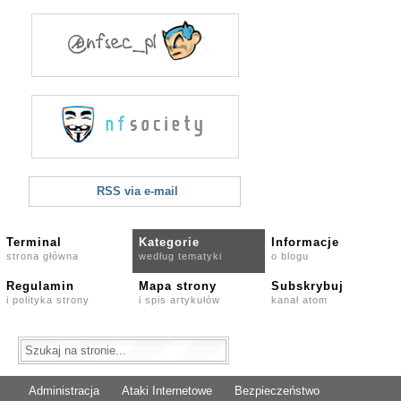
RSS via e-mail
Terminal
Kategorie
Informacje
strona główna
według tematyki
o blogu
Regulamin
Mapa strony
Subskrybuj
i polityka strony
i spis artykułów
kanał atom
Administracja
Ataki Internetowe
Bezpieczeństwo