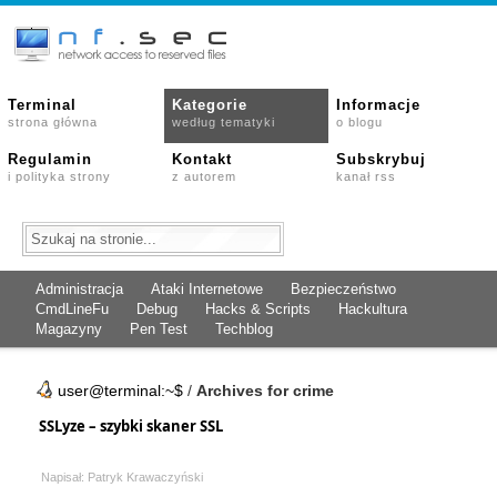
Terminal
Kategorie
Informacje
strona główna
według tematyki
o blogu
Regulamin
Kontakt
Subskrybuj
i polityka strony
z autorem
kanał rss
Administracja
Ataki Internetowe
Bezpieczeństwo
CmdLineFu
Debug
Hacks & Scripts
Hackultura
Magazyny
Pen Test
Techblog
user@terminal:~$
/
Archives for crime
SSLyze – szybki skaner SSL
Napisał: Patryk Krawaczyński