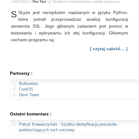
SSLyze
24/01/2013 w
Pen Test
Możliwość komentowania
została wyłączona
–
S
SLyze jest narzędziem napisanym w języku Python,
szybki
skaner
które potrafi przeprowadzać analizę konfiguracji
SSL
serwerów SSL. Jego głównym zadaniem jest pomoc w
testowaniu i wykrywaniu ich złej konfiguracji. Głównymi
cechami programu są:
[ czytaj całość… ]
Partnerzy :
Bothunters
CentOS
Devil Team
Ostatni komentarz :
Patryk Krawaczyński
-
Szybka identyfikacja procesów
podsłuchujących ruch sieciowy