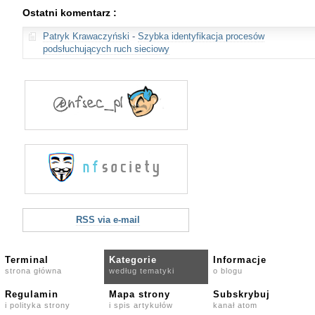
Ostatni komentarz :
Patryk Krawaczyński
-
Szybka identyfikacja procesów
podsłuchujących ruch sieciowy
RSS via e-mail
Terminal
Kategorie
Informacje
strona główna
według tematyki
o blogu
Regulamin
Mapa strony
Subskrybuj
i polityka strony
i spis artykułów
kanał atom