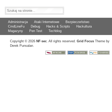
Administracja
Ataki Internetowe
Bezpieczeństwo
CmdLineFu
Debug
Hacks & Scripts
Hackultura
Magazyny
Pen Test
Techblog
Copyright © 2026
NF
·
sec
. All rights reserved.
Grid Focus
Theme by
Derek Punsalan.