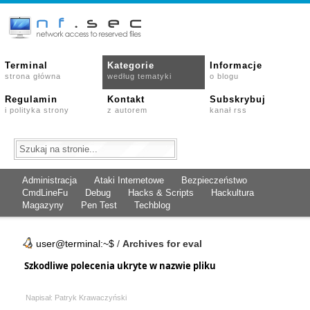
Terminal
Kategorie
Informacje
strona główna
według tematyki
o blogu
Regulamin
Kontakt
Subskrybuj
i polityka strony
z autorem
kanał rss
Administracja
Ataki Internetowe
Bezpieczeństwo
CmdLineFu
Debug
Hacks & Scripts
Hackultura
Magazyny
Pen Test
Techblog
user@terminal:~$
/
Archives for eval
Szkodliwe polecenia ukryte w nazwie pliku
Napisał: Patryk Krawaczyński