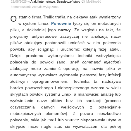
29/08/2025 w
Ataki Internetowe
,
Bezpieczeństwo
Możliwość
Szkodliwe
komentowania
została wyłączona
polecenia
O
statnio firma Trellix trafiła na ciekawy atak wymierzony
ukryte
w
w system Linux.
Ponownie
tyczy się on metadanych
nazwie
pliku, a dokładniej jego
nazwy
. Ze względu na fakt, że
pliku
programy antywirusowe zazwyczaj nie analizują nazw
plików atakujący postanowili umieścić w nim polecenia
powłoki, aby ściągnąć i uruchomić kolejną fazę ataku.
Dzięki prostemu wykorzystaniu techniki wstrzyknięcia
polecenia do powłoki (ang.
shell command injection
)
atakujący może zamienić operację na nazwie pliku w
automatyczny wyzwalacz wykonania pierwszej fazy infekcji
złośliwym oprogramowaniem. Technika ta nadużywa
bardzo powszechnego i niebezpiecznego wzorca w wielu
skryptach powłoki systemu Linux, a mianowicie: analizę lub
wyświetlanie nazw plików bez ich sanitacji (procesu
oczyszczania danych wejściowych z potencjalnie
niebezpiecznych elementów). Z pozoru nieszkodliwe
polecenie, takie jak
eval
lub
source
niepoprawnie użyte w
skrypcie może nagle stać się wyzwalaczem dla pełnej