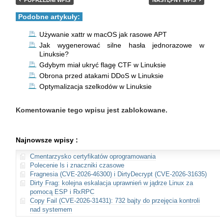
POPRZEDNI WPIS
NASTĘPNY WPIS
Podobne artykuły:
Używanie xattr w macOS jak rasowe APT
Jak wygenerować silne hasła jednorazowe w
Linuksie?
Gdybym miał ukryć flagę CTF w Linuksie
Obrona przed atakami DDoS w Linuksie
Optymalizacja szelkodów w Linuksie
Komentowanie tego wpisu jest zablokowane.
Najnowsze wpisy :
Cmentarzysko certyfikatów oprogramowania
Polecenie ls i znaczniki czasowe
Fragnesia (CVE-2026-46300) i DirtyDecrypt (CVE-2026-31635)
Dirty Frag: kolejna eskalacja uprawnień w jądrze Linux za
pomocą ESP i RxRPC
Copy Fail (CVE-2026-31431): 732 bajty do przejęcia kontroli
nad systemem