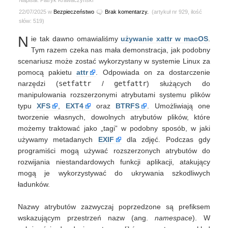
Napisał: Patryk Krawaczyński
22/07/2025 w
Bezpieczeństwo
Brak komentarzy.
(artykuł nr 929, ilość
słów: 519)
N
ie tak dawno omawialiśmy
używanie xattr w macOS
.
Tym razem czeka nas mała demonstracja, jak podobny
scenariusz może zostać wykorzystany w systemie Linux za
pomocą pakietu
attr
. Odpowiada on za dostarczenie
narzędzi (
setfattr
/
getfattr
) służących do
manipulowania rozszerzonymi atrybutami systemu plików
typu
XFS
,
EXT4
oraz
BTRFS
. Umożliwiają one
tworzenie własnych, dowolnych atrybutów plików, które
możemy traktować jako „tagi” w podobny sposób, w jaki
używamy metadanych
EXIF
dla zdjęć. Podczas gdy
programiści mogą używać rozszerzonych atrybutów do
rozwijania niestandardowych funkcji aplikacji, atakujący
mogą je wykorzystywać do ukrywania szkodliwych
ładunków.
Nazwy atrybutów zazwyczaj poprzedzone są prefiksem
wskazującym przestrzeń nazw (ang.
namespace
). W