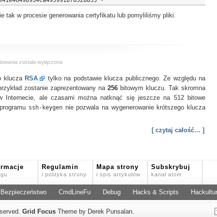
ie tak w procesie generowania certyfikatu lub pomyliliśmy pliki.
Odtworzenie
towania
została wyłączona
prywatnego
o klucza
klucza
RSA
tylko na podstawie klucza publicznego. Ze względu na
RSA
przykład zostanie zaprezentowany na
256
bitowym kluczu. Tak skromna
 w Internecie, ale czasami można natknąć się jeszcze na 512 bitowe
 programu
ssh-keygen
nie pozwala na wygenerowanie krótszego klucza
[ czytaj całość… ]
ormacje
Regulamin
Mapa strony
Subskrybuj
ogu
i polityka strony
i spis artykułów
kanał atom
Bezpieczeństwo
CmdLineFu
Debug
Hacks & Scripts
Hackultu
reserved.
Grid Focus
Theme by Derek Punsalan.