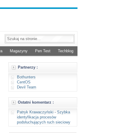
ra
Magazyny
Pen Test
Techblog
Partnerzy :
Bothunters
CentOS
Devil Team
Ostatni komentarz :
Patryk Krawaczyński
-
Szybka
identyfikacja procesów
podsłuchujących ruch sieciowy