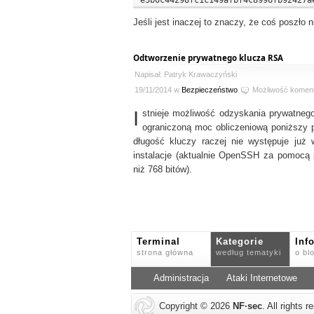
Jeśli jest inaczej to znaczy, że coś poszło n
Odtworzenie prywatnego klucza RSA
Napisał: Patryk Krawaczyński
19/11/2014 w
Bezpieczeństwo
Możliwość komen
I
stnieje możliwość odzyskania prywatneg
ograniczoną moc obliczeniową poniższy 
długość kluczy raczej nie występuje już
instalacje (aktualnie OpenSSH za pomocą
niż 768 bitów).
Terminal
Kategorie
Inf
strona główna
według tematyki
o bl
Administracja
Ataki Internetowe
Copyright © 2026
NF
·
sec
. All rights 