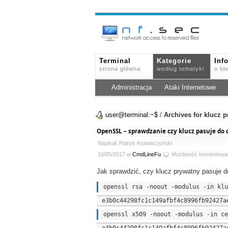
Terminal
Kategorie
Inf
strona główna
według tematyki
o bl
Administracja
Ataki Internetowe
user@terminal:~$
/
Archives for klucz 
OpenSSL – sprawdzanie czy klucz pasuje do 
Napisał: Patryk Krawaczyński
10/05/2017 w
CmdLineFu
Możliwość komentowa
Jak sprawdzić, czy klucz prywatny pasuje 