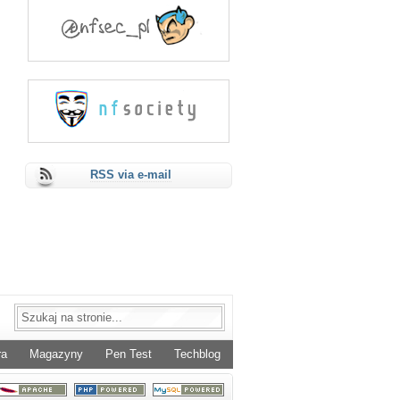
RSS via e-mail
ra
Magazyny
Pen Test
Techblog