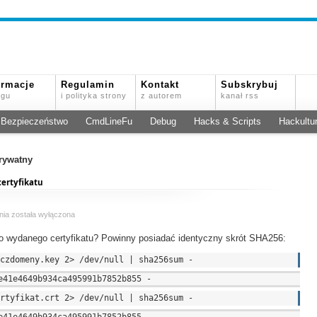
ormacje
Regulamin
Kontakt
Subskrybuj
ogu
i polityka strony
z autorem
kanał rss
Bezpieczeństwo
CmdLineFu
Debug
Hacks & Scripts
Hackultu
prywatny
certyfikatu
OpenSSL
nia
została wyłączona
–
do wydanego certyfikatu? Powinny posiadać identyczny skrót SHA256:
sprawdzanie
czy
klucz
pasuje
do
certyfikatu