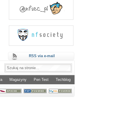
RSS via e-mail
ra
Magazyny
Pen Test
Techblog