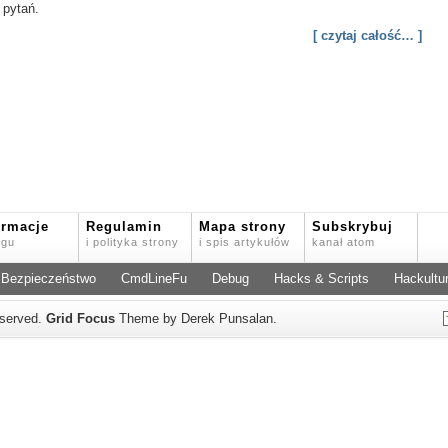
 pytań.
[ czytaj całość… ]
ormacje
Regulamin
Mapa strony
Subskrybuj
ogu
i polityka strony
i spis artykułów
kanał atom
Bezpieczeństwo
CmdLineFu
Debug
Hacks & Scripts
Hackultu
reserved.
Grid Focus
Theme by Derek Punsalan.