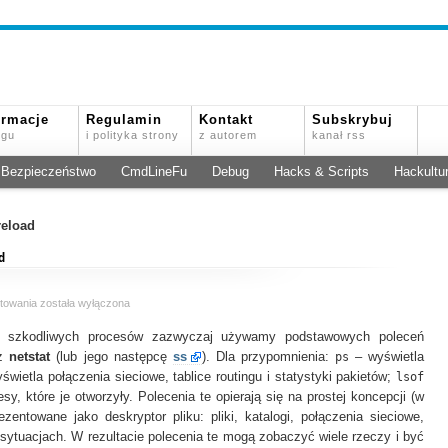
ormacje
Regulamin
Kontakt
Subskrybuj
ogu
i polityka strony
z autorem
kanał rss
Bezpieczeństwo
CmdLineFu
Debug
Hacks & Scripts
Hackultu
reload
d
Ukrywanie
towania
została wyłączona
procesów
szkodliwych procesów zazwyczaj używamy podstawowych poleceń
za
pomocą
az
netstat
(lub jego następcę
ss
). Dla przypomnienia:
ps
– wyświetla
ld.so.preload
świetla połączenia sieciowe, tablice routingu i statystyki pakietów;
lsof
sy, które je otworzyły. Polecenia te opierają się na prostej koncepcji (w
zentowane jako deskryptor pliku: pliki, katalogi, połączenia sieciowe,
lu sytuacjach. W rezultacie polecenia te mogą zobaczyć wiele rzeczy i być