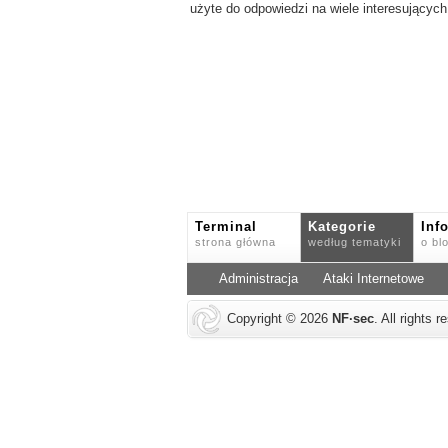
użyte do odpowiedzi na wiele interesujących
Terminal
Kategorie
Inf
strona główna
według tematyki
o bl
Administracja
Ataki Internetowe
Copyright © 2026
NF
·
sec
. All rights 