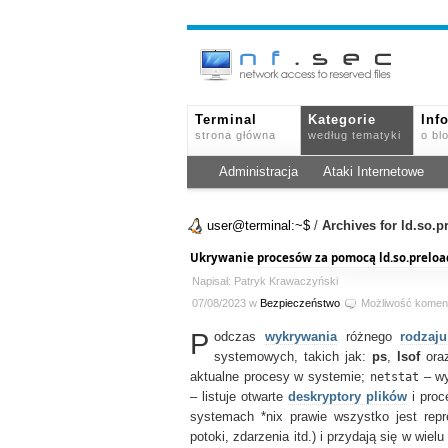
Terminal
Kategorie
Inf
strona główna
według tematyki
o bl
Administracja
Ataki Internetowe
user@terminal:~$
/
Archives for ld.so.p
Ukrywanie procesów za pomocą ld.so.preloa
Napisał: Patryk Krawaczyński
07/08/2023 w
Bezpieczeństwo
Możliwość komen
P
odczas
wykrywania
różnego
rodzaju
systemowych, takich jak:
ps
,
lsof
or
aktualne procesy w systemie;
netstat
– wy
– listuje otwarte
deskryptory plików
i proce
systemach *nix prawie wszystko jest repre
potoki, zdarzenia itd.) i przydają się w wie