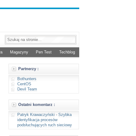
ra
Magazyny
Pen Test
Techblog
Partnerzy :
Bothunters
CentOS
Devil Team
Ostatni komentarz :
Patryk Krawaczyński
-
Szybka
identyfikacja procesów
podsłuchujących ruch sieciowy