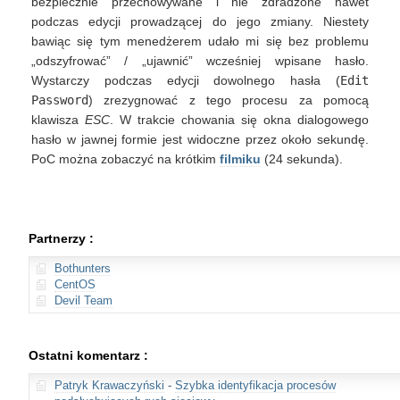
bezpiecznie przechowywane i nie zdradzone nawet
podczas edycji prowadzącej do jego zmiany. Niestety
bawiąc się tym menedżerem udało mi się bez problemu
„odszyfrować” / „ujawnić” wcześniej wpisane hasło.
Wystarczy podczas edycji dowolnego hasła (
Edit
Password
) zrezygnować z tego procesu za pomocą
klawisza
ESC
. W trakcie chowania się okna dialogowego
hasło w jawnej formie jest widoczne przez około sekundę.
PoC można zobaczyć na krótkim
filmiku
(24 sekunda).
Partnerzy :
Bothunters
CentOS
Devil Team
Ostatni komentarz :
Patryk Krawaczyński
-
Szybka identyfikacja procesów