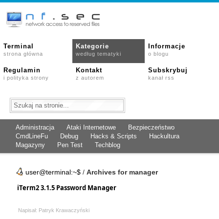
Terminal
Kategorie
Informacje
strona główna
według tematyki
o blogu
Regulamin
Kontakt
Subskrybuj
i polityka strony
z autorem
kanał rss
Administracja
Ataki Internetowe
Bezpieczeństwo
CmdLineFu
Debug
Hacks & Scripts
Hackultura
Magazyny
Pen Test
Techblog
user@terminal:~$
/
Archives for manager
iTerm2 3.1.5 Password Manager
Napisał: Patryk Krawaczyński