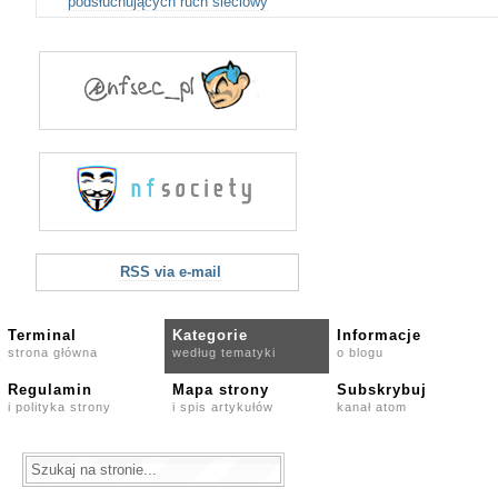
podsłuchujących ruch sieciowy
RSS via e-mail
Terminal
Kategorie
Informacje
strona główna
według tematyki
o blogu
Regulamin
Mapa strony
Subskrybuj
i polityka strony
i spis artykułów
kanał atom