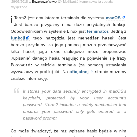
iTerm2
29/03/2018 w
Bezpieczeństwo
Możliwość komentowania
została
3.1.5
wyłączona
Password
i
Term2 jest emulatorem terminala dla systemu
macOS
.
Manager
Jest bardzo przyjazny i ma dużo przydatnych funkcji.
Odpowiednikiem w systemie Linux jest
terminator
. Jedną z
funkcji
tego narzędzia jest
menedżer haseł
. Jest
bardzo przydatny: za jego pomocą można przechowywać
kilka haseł; jego okno dialogowe może proponować
„wpisanie” danego hasła reagując na pojawienie się frazy
Password:
w tekście terminala (za pomocą ustawienia
wyzwalaczy w profilu) itd. Na
oficjalnej
stronie możemy
znaleźć informację:
It stores your data securely encrypted in macOS’s
keychain, protected by your user account’s
password. iTerm2 includes a safety mechanism that
ensures your password only gets entered at a
password prompt.
Co może świadczyć, że raz wpisane hasło będzie w nim