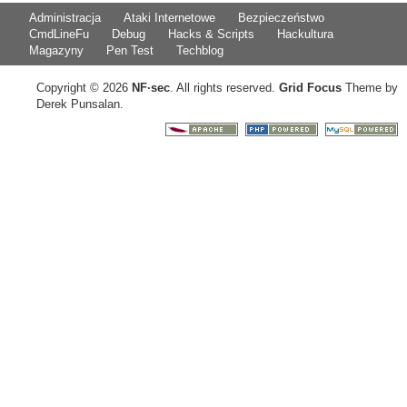
Administracja
Ataki Internetowe
Bezpieczeństwo
CmdLineFu
Debug
Hacks & Scripts
Hackultura
Magazyny
Pen Test
Techblog
Copyright © 2026
NF
·
sec
. All rights reserved.
Grid Focus
Theme by
Derek Punsalan.