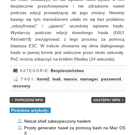
bezpiecznie przechowywane i nie zdradzone nawet
podczas edycji prowadzącej do jego zmiany. Niestety
bawiąc się tym menedżerem udało mi się bez problemu
„odszyfrować” / „ujawnić” wcześniej wpisane hasło.
Wystarczy podczas edycji dowolnego hasła (
Edit
Password
) zrezygnować z tego procesu za pomocą
klawisza
ESC
. W trakcie chowania się okna dialogowego
hasło w jawnej formie jest widoczne przez około sekundę.
PoC można zobaczyć na krótkim
filmiku
(24 sekunda).
Bezpieczeństwo
K A T E G O R I E :
iterm2
,
leak
,
macos
,
manager
,
password
,
T A G I :
recovery
POPRZEDNI WPIS
NASTĘPNY WPIS
Podobne artykuły:
Netcat shell zabezpieczony hasłem
Prosty generator haseł za pomocą bash na Mac OS
X