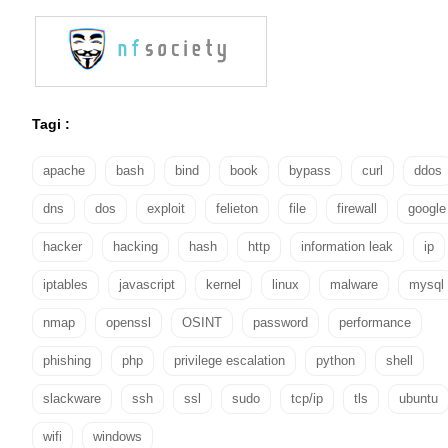
Tagi :
apache
bash
bind
book
bypass
curl
ddos
dns
dos
exploit
felieton
file
firewall
google
hacker
hacking
hash
http
information leak
ip
iptables
javascript
kernel
linux
malware
mysql
nmap
openssl
OSINT
password
performance
phishing
php
privilege escalation
python
shell
slackware
ssh
ssl
sudo
tcp/ip
tls
ubuntu
wifi
windows