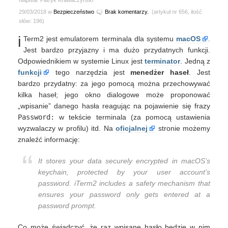
Napisał: Patryk Krawaczyński
29/03/2018 w
Bezpieczeństwo
Brak komentarzy.
(artykuł nr 656, ilość
słów: 196)
i
Term2 jest emulatorem terminala dla systemu
macOS
.
Jest bardzo przyjazny i ma dużo przydatnych funkcji.
Odpowiednikiem w systemie Linux jest
terminator
. Jedną z
funkcji
tego narzędzia jest
menedżer haseł
. Jest
bardzo przydatny: za jego pomocą można przechowywać
kilka haseł; jego okno dialogowe może proponować
„wpisanie” danego hasła reagując na pojawienie się frazy
Password:
w tekście terminala (za pomocą ustawienia
wyzwalaczy w profilu) itd. Na
oficjalnej
stronie możemy
znaleźć informację:
It stores your data securely encrypted in macOS’s
keychain, protected by your user account’s
password. iTerm2 includes a safety mechanism that
ensures your password only gets entered at a
password prompt.
Co może świadczyć, że raz wpisane hasło będzie w nim