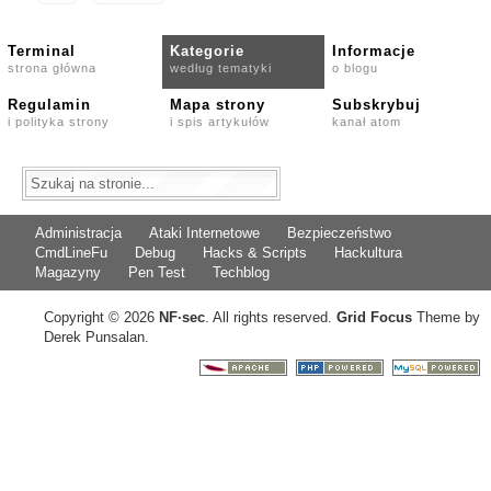
Terminal
Kategorie
Informacje
strona główna
według tematyki
o blogu
Regulamin
Mapa strony
Subskrybuj
i polityka strony
i spis artykułów
kanał atom
Administracja
Ataki Internetowe
Bezpieczeństwo
CmdLineFu
Debug
Hacks & Scripts
Hackultura
Magazyny
Pen Test
Techblog
Copyright © 2026
NF
·
sec
. All rights reserved.
Grid Focus
Theme by
Derek Punsalan.