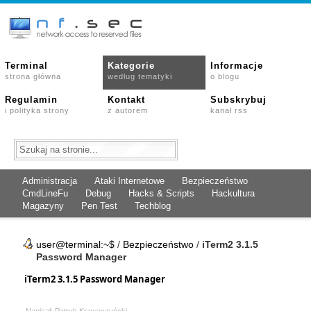
Terminal
Kategorie
Informacje
strona główna
według tematyki
o blogu
Regulamin
Kontakt
Subskrybuj
i polityka strony
z autorem
kanał rss
Administracja
Ataki Internetowe
Bezpieczeństwo
CmdLineFu
Debug
Hacks & Scripts
Hackultura
Magazyny
Pen Test
Techblog
user@terminal:~$
/
Bezpieczeństwo
/
iTerm2 3.1.5
Password Manager
iTerm2 3.1.5 Password Manager