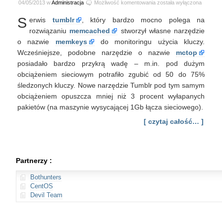
Monitoring
04/05/2013 w
Administracja
Możliwość komentowania
została wyłączona
kluczy
S
erwis
tumblr
, który bardzo mocno polega na
memcache
w
rozwiązaniu
memcached
stworzył własne narzędzie
czasie
o nazwie
memkeys
do monitoringu użycia kluczy.
rzeczywistym
Wcześniejsze, podobne narzędzie o nazwie
mctop
posiadało bardzo przykrą wadę – m.in. pod dużym
obciążeniem sieciowym potrafiło zgubić od 50 do 75%
śledzonych kluczy. Nowe narzędzie Tumblr pod tym samym
obciążeniem opuszcza mniej niż 3 procent wyłapanych
pakietów (na maszynie wysycającej 1Gb łącza sieciowego).
[ czytaj całość… ]
Partnerzy :
Bothunters
CentOS
Devil Team