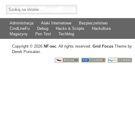
Administracja
Ataki Internetowe
Bezpieczeństwo
CmdLineFu
Debug
Hacks & Scripts
Hackultura
Magazyny
Pen Test
Techblog
Copyright © 2026
NF
·
sec
. All rights reserved.
Grid Focus
Theme by
Derek Punsalan.