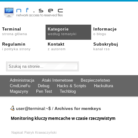
Terminal
Kategorie
Informacje
strona główna
według tematyki
o blogu
Regulamin
Kontakt
Subskrybuj
i polityka strony
z autorem
kanał rss
Administracja
Ataki Internetowe
Bezpieczeństwo
CmdLineFu
Debug
Hacks & Scripts
Hackultura
Magazyny
Pen Test
Techblog
user@terminal:~$
/
Archives for memkeys
Monitoring kluczy memcache w czasie rzeczywistym
Napisał: Patryk Krawaczyński