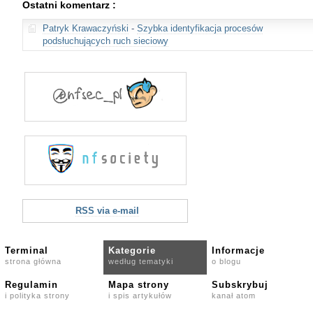
Ostatni komentarz :
Patryk Krawaczyński
-
Szybka identyfikacja procesów
podsłuchujących ruch sieciowy
RSS via e-mail
Terminal
Kategorie
Informacje
strona główna
według tematyki
o blogu
Regulamin
Mapa strony
Subskrybuj
i polityka strony
i spis artykułów
kanał atom