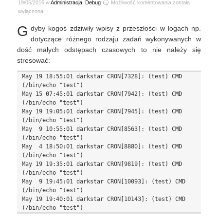
Ubuntu
19/05/2016 w
Administracja
,
Debug
Możliwość komentowania
została
14.04
wyłączona
LTS
G
dyby kogoś zdziwiły wpisy z przeszłości w logach np.
rsyslog
time
dotyczące różnego rodzaju zadań wykonywanych w
travel
dość małych odstępach czasowych to nie należy się
stresować:
May 19 18:55:01 darkstar CRON[7328]: (test) CMD 
(/bin/echo "test")

May 15 07:45:01 darkstar CRON[7942]: (test) CMD 
(/bin/echo "test")

May 19 19:05:01 darkstar CRON[7945]: (test) CMD 
(/bin/echo "test")

May  9 10:55:01 darkstar CRON[8563]: (test) CMD 
(/bin/echo "test")

May  4 18:50:01 darkstar CRON[8880]: (test) CMD 
(/bin/echo "test")

May 19 19:35:01 darkstar CRON[9819]: (test) CMD 
(/bin/echo "test")

May  9 19:45:01 darkstar CRON[10093]: (test) CMD 
(/bin/echo "test")

May 19 19:40:01 darkstar CRON[10143]: (test) CMD 