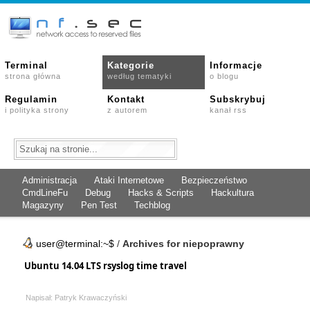
Terminal
Kategorie
Informacje
strona główna
według tematyki
o blogu
Regulamin
Kontakt
Subskrybuj
i polityka strony
z autorem
kanał rss
Administracja
Ataki Internetowe
Bezpieczeństwo
CmdLineFu
Debug
Hacks & Scripts
Hackultura
Magazyny
Pen Test
Techblog
user@terminal:~$
/
Archives for niepoprawny
Ubuntu 14.04 LTS rsyslog time travel
Napisał: Patryk Krawaczyński