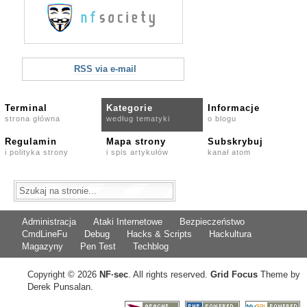
RSS via e-mail
Terminal
Kategorie
Informacje
strona główna
według tematyki
o blogu
Regulamin
Mapa strony
Subskrybuj
i polityka strony
i spis artykułów
kanał atom
Administracja
Ataki Internetowe
Bezpieczeństwo
CmdLineFu
Debug
Hacks & Scripts
Hackultura
Magazyny
Pen Test
Techblog
Copyright © 2026
NF
·
sec
. All rights reserved.
Grid Focus
Theme by
Derek Punsalan.