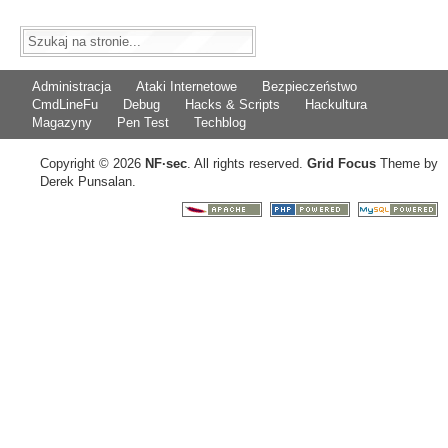
Administracja
Ataki Internetowe
Bezpieczeństwo
CmdLineFu
Debug
Hacks & Scripts
Hackultura
Magazyny
Pen Test
Techblog
Copyright © 2026
NF
·
sec
. All rights reserved.
Grid Focus
Theme by
Derek Punsalan.