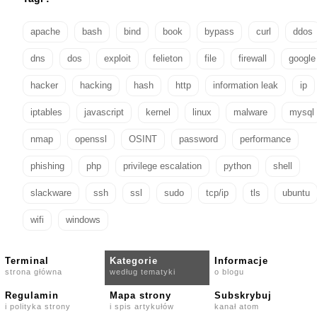
apache
bash
bind
book
bypass
curl
ddos
dns
dos
exploit
felieton
file
firewall
google
hacker
hacking
hash
http
information leak
ip
iptables
javascript
kernel
linux
malware
mysql
nmap
openssl
OSINT
password
performance
phishing
php
privilege escalation
python
shell
slackware
ssh
ssl
sudo
tcp/ip
tls
ubuntu
wifi
windows
Terminal
Kategorie
Informacje
strona główna
według tematyki
o blogu
Regulamin
Mapa strony
Subskrybuj
i polityka strony
i spis artykułów
kanał atom