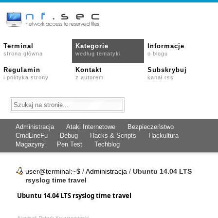
Terminal
Kategorie
Informacje
strona główna
według tematyki
o blogu
Regulamin
Kontakt
Subskrybuj
i polityka strony
z autorem
kanał rss
Administracja
Ataki Internetowe
Bezpieczeństwo
CmdLineFu
Debug
Hacks & Scripts
Hackultura
Magazyny
Pen Test
Techblog
user@terminal:~$
/
Administracja
/
Ubuntu 14.04 LTS
rsyslog time travel
Ubuntu 14.04 LTS rsyslog time travel