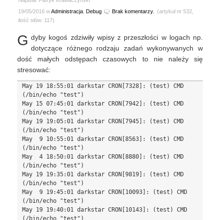
Napisał: Patryk Krawaczyński
19/05/2016 w
Administracja
,
Debug
Brak komentarzy.
(artykuł nr 532,
ilość słów: 117)
G
dyby kogoś zdziwiły wpisy z przeszłości w logach np.
dotyczące różnego rodzaju zadań wykonywanych w
dość małych odstępach czasowych to nie należy się
stresować:
May 19 18:55:01 darkstar CRON[7328]: (test) CMD 
(/bin/echo "test")

May 15 07:45:01 darkstar CRON[7942]: (test) CMD 
(/bin/echo "test")

May 19 19:05:01 darkstar CRON[7945]: (test) CMD 
(/bin/echo "test")

May  9 10:55:01 darkstar CRON[8563]: (test) CMD 
(/bin/echo "test")

May  4 18:50:01 darkstar CRON[8880]: (test) CMD 
(/bin/echo "test")

May 19 19:35:01 darkstar CRON[9819]: (test) CMD 
(/bin/echo "test")

May  9 19:45:01 darkstar CRON[10093]: (test) CMD 
(/bin/echo "test")

May 19 19:40:01 darkstar CRON[10143]: (test) CMD 