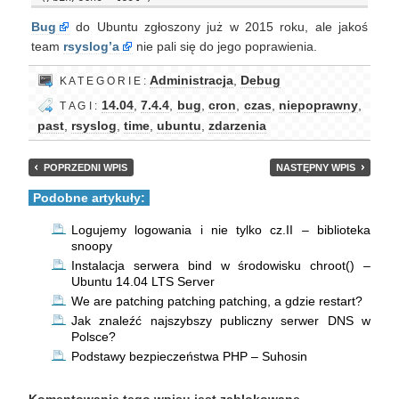
Bug
do Ubuntu zgłoszony już w 2015 roku, ale jakoś
team
rsyslog’a
nie pali się do jego poprawienia.
Administracja
,
Debug
K A T E G O R I E :
14.04
,
7.4.4
,
bug
,
cron
,
czas
,
niepoprawny
,
T A G I :
past
,
rsyslog
,
time
,
ubuntu
,
zdarzenia
POPRZEDNI WPIS
NASTĘPNY WPIS
Podobne artykuły:
Logujemy logowania i nie tylko cz.II – biblioteka
snoopy
Instalacja serwera bind w środowisku chroot() –
Ubuntu 14.04 LTS Server
We are patching patching patching, a gdzie restart?
Jak znaleźć najszybszy publiczny serwer DNS w
Polsce?
Podstawy bezpieczeństwa PHP – Suhosin