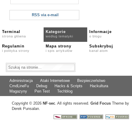
RSS via e-mail
Terminal
Kategorie
Informacje
strona główna
według tematyki
o blogu
Regulamin
Mapa strony
Subskrybuj
i polityka strony
i spis artykułów
kanał atom
Administracja
Ataki Internetowe
Bezpieczeństwo
CmdLineFu
Debug
Hacks & Scripts
Hackultura
Magazyny
Pen Test
Techblog
Copyright © 2026
NF
·
sec
. All rights reserved.
Grid Focus
Theme by
Derek Punsalan.