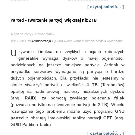
[ czytaj całość… ]
Parted – tworzenie partycji większej niż 2 TB
Napisał: Patryk Krawaczyński
Parted
09/06/2009 w
Administracja
Możliwość komentowania
została wyłączona
–
U
żywanie Linuksa na zwykłych stacjach roboczych
tworzenie
partycji
generalnie wymaga dysków o małej pojemności,
większej
podzielonych na jeszcze mniejsze partycje. Jednak w
niż
przypadku serwerów wymagane są partycje o bardzo
2
dużych pojemnościach. Dla przykładu: nie jesteśmy w
TB
stanie stworzyć partycji o wielkości
4 TB
(Terabajtów)
opartej na nadmiarowej macierzy niezależnych dysków
(ang.
RAID
), za pomocą zwykłego polecenia
fdisk
(pozwala ono tylko na utworzenie partycji do 2 TB). W celu
rozwiązania tego problemu można użyć programu
GNU
parted
z obsługą Intelowskiej tablicy partycji
GPT
(ang.
GUID Partition Table).
[ czytaj całość… ]