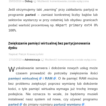
The
20/03/2016 w
Debug
Możliwość komentowania
została wyłączona
resulting
Jeśli otrzymujemy taki „warning” przy zakładaniu partycji w
partition
is
programie
parted
– zamiast konkretnej liczby bajtów lub
not
sektorów wystarczy w przy ostatniej lub obydwu granicach
properly
podać wartość procentową np.
mkpart primary ext4 0%
aligned
100%
.
for
best
performance
Zwiększanie pamięci wirtualnej bez partycjonowania
dysku
Napisał: Patryk Krawaczyński
Zwiększanie
17/10/2010 w
Administracja
Możliwość komentowania
została wyłączona
pamięci
W
yskalowanie serwera i dołożenie nowych usług może
wirtualnej
bez
czasem prowadzić do potrzeby zwiększenia ilości
partycjonowania
pamięci wirtualnej
i
RAM
. O ile pamięć RAM można
dysku
bez problemu zwiększyć poprzez wymianę lub dołożenie
kości, o tyle pamięć wirtualna wymaga już trochę innego
podejścia. Nie oznacza to wcale, że będziemy musieli
instalować nasz system od nowa, czy używać programu
parted
do zmiany rozmiaru
partycji wymiany
.