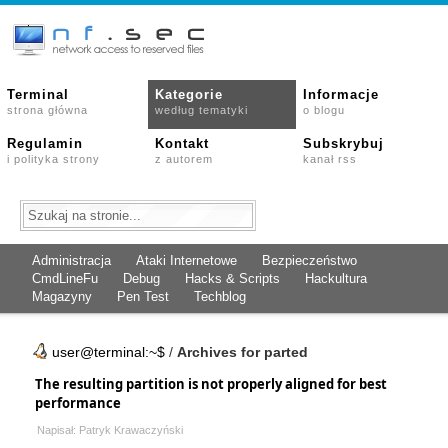
Terminal
Kategorie
Informacje
strona główna
według tematyki
o blogu
Regulamin
Kontakt
Subskrybuj
i polityka strony
z autorem
kanał rss
Administracja
Ataki Internetowe
Bezpieczeństwo
CmdLineFu
Debug
Hacks & Scripts
Hackultura
Magazyny
Pen Test
Techblog
user@terminal:~$
/
Archives for parted
The resulting partition is not properly aligned for best
performance
Napisał: Patryk Krawaczyński