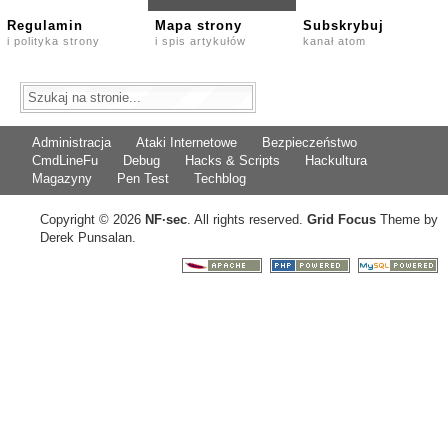
Regulamin
Mapa strony
Subskrybuj
i polityka strony
i spis artykułów
kanał atom
Administracja
Ataki Internetowe
Bezpieczeństwo
CmdLineFu
Debug
Hacks & Scripts
Hackultura
Magazyny
Pen Test
Techblog
Copyright © 2026
NF
·
sec
. All rights reserved.
Grid Focus
Theme by
Derek Punsalan.