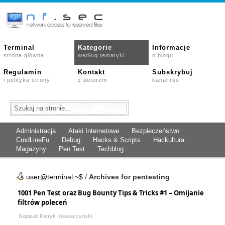
Terminal
Kategorie
Informacje
strona główna
według tematyki
o blogu
Regulamin
Kontakt
Subskrybuj
i polityka strony
z autorem
kanał rss
Administracja
Ataki Internetowe
Bezpieczeństwo
CmdLineFu
Debug
Hacks & Scripts
Hackultura
Magazyny
Pen Test
Techblog
user@terminal:~$
/
Archives for pentesting
1001 Pen Test oraz Bug Bounty Tips & Tricks #1 – Omijanie
filtrów poleceń
Napisał: Patryk Krawaczyński