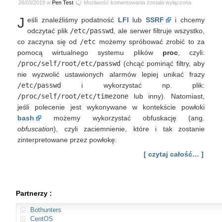
1001
26/03/2019 w
Pen Test
Możliwość komentowania
została wyłączona
Pen
J
eśli znaleźliśmy podatność
LFI
lub
SSRF
i chcemy
Test
oraz
odczytać plik
/etc/passwd
, ale serwer filtruje wszystko,
Bug
co zaczyna się od
/etc
możemy spróbować zrobić to za
Bounty
pomocą wirtualnego systemu plików
proc
, czyli:
Tips
/proc/self/root/etc/passwd
(chcąć pominąć filtry, aby
&
nie wyzwolić ustawionych alarmów lepiej unikać frazy
Tricks
#1
/etc/passwd
i wykorzystać np. plik:
–
/proc/self/root/etc/timezone
lub inny). Natomiast,
Omijanie
jeśli polecenie jest wykonywane w kontekście powłoki
filtrów
bash
możemy wykorzystać obfuskację (ang.
poleceń
obfuscation
), czyli zaciemnienie, które i tak zostanie
zinterpretowane przez powłokę:
[ czytaj całość… ]
Partnerzy :
Bothunters
CentOS